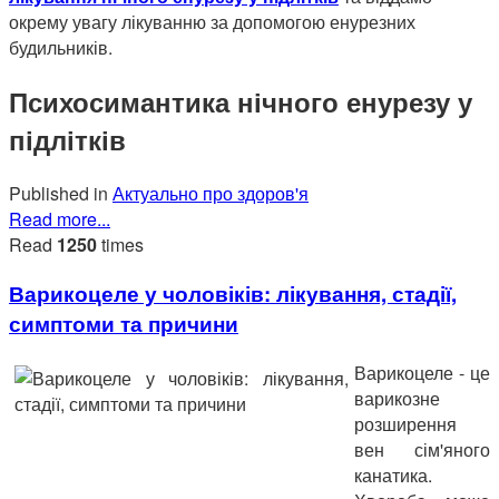
окрему увагу лікуванню за допомогою енурезних
будильників.
Психосимантика нічного енурезу у
підлітків
Published in
Актуально про здоров'я
Read more...
Read
1250
times
Варикоцеле у чоловіків: лікування, стадії,
симптоми та причини
Варикоцеле - це
варикозне
розширення
вен сім'яного
канатика.