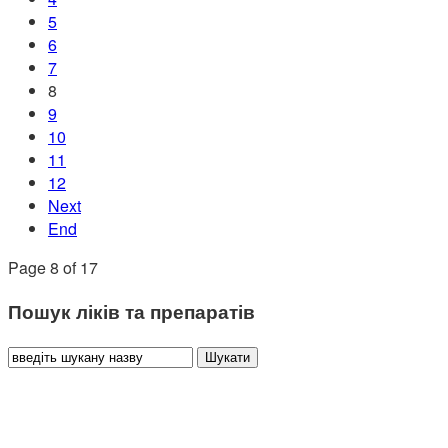
5
6
7
8
9
10
11
12
Next
End
Page 8 of 17
Пошук ліків та препаратів