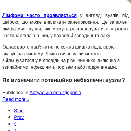
Лімфома часто проявляється
у вигляді вузлів під
шкірою, що може викликати занепокоєння. Це запалені
лімфатичні вузли, які можуть розташовуватися у різних
частинах тіла: на шиї, у пахвовій западині та паху.
Однак варто пам'ятати: не кожна шишка під шкірою
вказує на лімфому. Лімфатичні вузли можуть
збільшуватися у відповідь на різні чинники, включно зі
звичайними інфекціями, порізами або подряпинами.
Як визначити потенційно небезпечні вузли?
Published in
Актуально про здоров'я
Read more...
Start
Prev
3
4