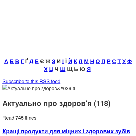
А
Б
В
Г
Ґ
Д
Е
Є Ж
З
И
І
Ї
Й
К
Л
М
Н
О
П
Р
С
Т
У
Ф
Х
Ц
Ч
Ш
Щ Ь Ю
Я
Subscribe to this RSS feed
Актуально про здоров'я (118)
Read
745
times
Кращі продукти для міцних і здорових зубів