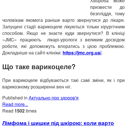
Хвороба може
призвести до
безпліддя, тому
чоловікам якомога раніше варто звернутися до лікаря.
Запущені стадії варикоцеле лікуються тільки хірургічним
способом. Якщо не знаєте куди звернутися? В клініці
«JMC» працюють лікарі-урологи з великим досвідом
роботи, які допоможуть впоратись з цією проблемою.
Докладніше на сайті клініки:
https://jmc.org.ua/
.
Що таке варикоцеле?
При варикоцеле відбуваються такі самі зміни, як і при
варикозному розширенні вен ніг.
Published in
Актуально про здоров'я
Read more...
Read
1502
times
Лімфома і шишки під шкірою: коли варто