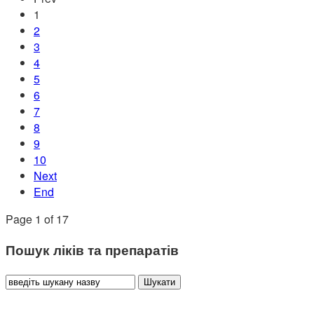
1
2
3
4
5
6
7
8
9
10
Next
End
Page 1 of 17
Пошук ліків та препаратів