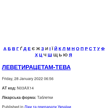
А
Б
В
Г
Ґ
Д
Е
Є Ж
З
И
І
Ї
Й
К
Л
М
Н
О
П
Р
С
Т
У
Ф
Х
Ц
Ч
Ш
Щ Ь Ю
Я
ЛЕВЕТИРАЦЕТАМ-ТЕВА
Friday, 28 January 2022 06:56
АТ код:
N03AX14
Лікарська форма:
Таблетки
Published in
Ліки та препарати України