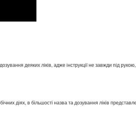
ування деяких ліків, адже інструкції не завжди під рукою, а
ічних діях, в більшості назва та дозування ліків представлені