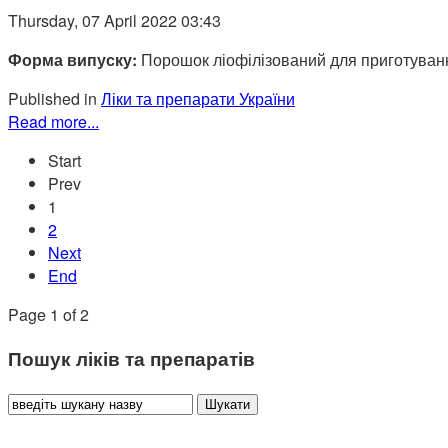
Thursday, 07 April 2022 03:43
Форма випуску:
Порошок ліофілізований для приготуванн
Published in
Ліки та препарати України
Read more...
Start
Prev
1
2
Next
End
Page 1 of 2
Пошук ліків та препаратів