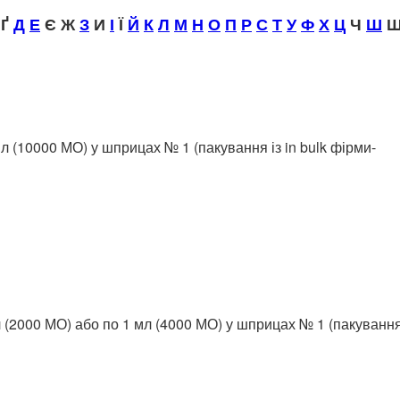
Ґ
Д
Е
Є Ж
З
И
І
Ї
Й
К
Л
М
Н
О
П
Р
С
Т
У
Ф
Х
Ц
Ч
Ш
Щ
мл (10000 МО) у шприцах № 1 (пакування із in bulk фірми-
л (2000 МО) або по 1 мл (4000 МО) у шприцах № 1 (пакування