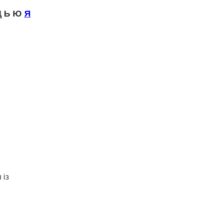
 Ь Ю
Я
 із