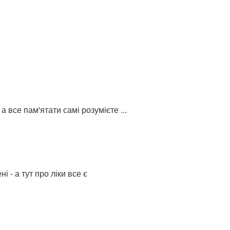
 все пам'ятати самі розумієте ...
 - а тут про ліки все є