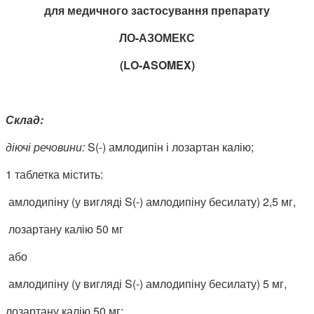
для медичного застосування препарату
ЛО-АЗОМЕКС
(L
O
-
ASOMEX
)
Склад:
діючі речовини:
S(-) амлодипін і лозартан калію;
1 таблетка містить:
амлодипіну (у вигляді S(-) амлодипіну бесилату) 2,5 мг,
лозартану калію 50 мг
або
амлодипіну (у вигляді S(-) амлодипіну бесилату) 5 мг,
лозартану калію 50 мг;