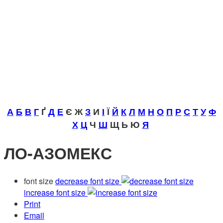
А
Б
В
Г
Ґ
Д
Е
Є Ж
З
И
І
Ї
Й
К
Л
М
Н
О
П
Р
С
Т
У
Ф
Х
Ц
Ч
Ш
Щ Ь Ю
Я
ЛО-АЗОМЕКС
font size
decrease font size
increase font size
Print
Email