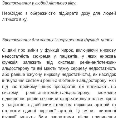
Застосування у людей літнього віку.
Необхідно з обережністю підбирати дозу для людей
літнього віку.
Застосування для хворих із порушенням функції нирок.
Є дані про зміни у функції нирок, включаючи ниркову
недостатність (зокрема у пацієнтів, у яких ниркова
функція залежить від системи ренін-ангіотензин-
альдостерону та які мають тяжку серцеву недостатність
або раніше існуючу ниркову недостатність), як наслідок
інгібування системи ренін-ангіотензин-альдостерону. Як і
під час прийому інших препаратів, які впливають на
систему ренін-ангіотензин-альдостерону, можливе
підвищення рівнів сечовини та креатиніну в плазмі крові
у пацієнтів з двобічним стенозом ниркових артерій та
стенозом єдиної ниркової артерії. Ці зміни ниркової
функції можуть бути зворотними після припинення