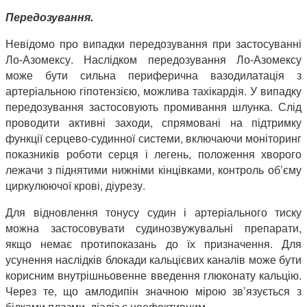
Передозування.
Невідомо про випадки передозування при застосуванні
Ло-Азомексу. Наслідком передозування Ло-Азомексу
може бути сильна периферична вазодилатація з
артеріальною гіпотензією, можлива тахікардія. У випадку
передозування застосовують промивання шлунка. Слід
проводити активні заходи, спрямовані на підтримку
функції серцево-судинної системи, включаючи моніторинг
показників роботи серця і легень, положення хворого
лежачи з піднятими нижніми кінцівками, контроль об’єму
циркулюючої крові, діурезу.
Для відновлення тонусу судин і артеріального тиску
можна застосовувати судинозвужувальні препарати,
якщо немає протипоказань до їх призначення. Для
усунення наслідків блокади кальцієвих каналів може бути
корисним внутрішньовенне введення глюконату кальцію.
Через те, що амлодипін значною мірою зв’язується з
білками плазми, діаліз є неефективним.