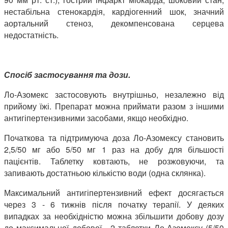
нестабільна стенокардія, кардіогенний шок, значний
аортальний стеноз, декомпенсована серцева
недостатність.
Спосіб застосування та дози.
Ло-Азомекс застосовують внутрішньо, незалежно від
прийому їжі. Препарат можна приймати разом з іншими
антигіпертензивними засобами, якщо необхідно.
Початкова та підтримуюча доза Ло-Азомексу становить
2,5/50 мг або 5/50 мг 1 раз на добу для більшості
пацієнтів. Таблетку ковтають, не розжовуючи, та
запивають достатньою кількістю води (одна склянка).
Максимальний антигіпертензивний ефект досягається
через 3 - 6 тижнів після початку терапії. У деяких
випадках за необхідністю можна збільшити добову дозу
до максимальної добової - 2 таблетки Ло-Азомексу (5/50