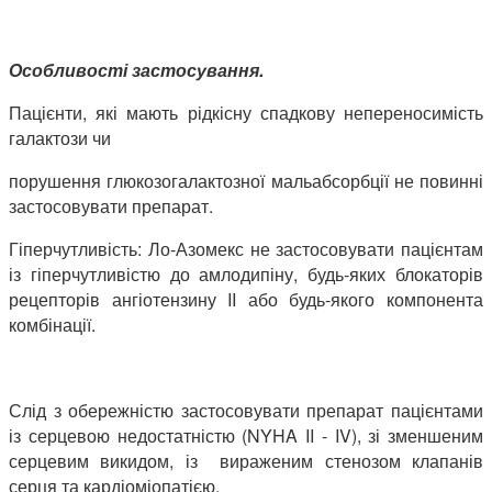
Особливості застосування.
Пацієнти, які мають рідкісну спадкову непереносимість
галактози чи
порушення глюкозогалактозної мальабсорбції не повинні
застосовувати препарат.
Гіперчутливість: Ло-Азомекс не застосовувати пацієнтам
із гіперчутливістю до амлодипіну, будь-яких блокаторів
рецепторів ангіотензину II або будь-якого компонента
комбінації.
Слід з обережністю застосовувати препарат пацієнтами
із серцевою недостатністю (NYHA II - IV), зі зменшеним
серцевим викидом, із вираженим стенозом клапанів
серця та кардіоміопатією.