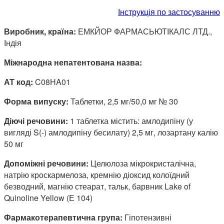
Інструкція по застосуванню
Виробник, країна:
ЕМКЙОР ФАРМАСЬЮТІКАЛС ЛТД.,
Індія
Міжнародна непатентована назва:
АТ код:
C08HA01
Форма випуску:
Таблетки, 2,5 мг/50,0 мг № 30
Діючі речовини:
1 таблетка містить: амлодипіну (у
вигляді S(-) амлодипіну бесилату) 2,5 мг, лозартану калію
50 мг
Допоміжні речовини:
Целюлоза мікрокристалічна,
натрію кроскармелоза, кремнію діоксид колоїдний
безводний, магнію стеарат, тальк, барвник Lake of
Quinoline Yellow (Е 104)
Фармакотерапевтична група:
Гіпотензивні