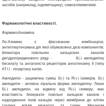
засобів (наприклад, індометацину), симпатоміметиків.
Фармакологічні властивості.
Фармакодинаміка.
Ло-Азомекс є фіксованою комбінацією,
антигіпертензивна дія якої обумовлена дією компонентів:
блокатора повільних кальцієвих каналів
дигідропіридинового ряду -
S(-) амлодипіну
бесилату та антагоніста рецепторів ангіотензину II (типу
АТ1) - лозартану калію.
Амлодипін - рацемічна суміш S(-) та R(+) ізомерів. S(-)
амлодипін - активна хіральна форма амлодипіну. Лише
S(-) амлодипін, на відміну від R(+) ізомеру, має
властивість блокувати повільні кальцієві канали і
надходження іонів кальцію через мембрани до клітин
гладких м'язів міокарда та судин. Механізм