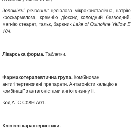
допоміжні речовини:
целюлоза мікрокристалічна, натрію
кроскармелоза, кремнію діоксид колоїдний безводний,
магнію стеарат, тальк, барвник
Lake
of
Quinoline
Yellow
Е
104.
Лікарська форма.
Таблетки.
Фармакотерапевтична група.
Комбіновані
антигіпертензивні препарати. Антагоністи кальцію в
комбінації з антагоністами ангіотензину II.
Код АТС C08H A01.
Клінічні характеристики.