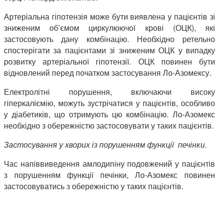
Артеріальна гіпотензія може бути виявлена у пацієнтів зі
зниженим об’ємом циркулюючої крові (ОЦК), які
застосовують дану комбінацію. Необхідно ретельно
спостерігати за пацієнтами зі зниженим ОЦК у випадку
розвитку артеріальної гіпотензії. ОЦК повинен бути
відновлений перед початком застосування Ло-Азомексу.
Електролітні порушення, включаючи високу
гіперкаліємію, можуть зустрічатися у пацієнтів, особливо
у діабетиків, що отримують цю комбінацію. Ло-Азомекс
необхідно з обережністю застосовувати у таких пацієнтів.
Застосування у хворих із порушенням функції печінки.
Час напіввиведення амлодипіну подовжений у пацієнтів
з порушенням функції печінки, Ло-Азомекс повинен
застосовуватись з обережністю у таких пацієнтів.