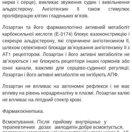
нирки і серце), викликає звуження судин і вивільнення
альдостерону. Ангіотензин II також стимулює
проліферацію клітин гладеньких м’язів.
Лозартан та його фармакологічно активний метаболіт
карбоксильної кислоти (E-3174) блокує вазоконстрикцію і
секрецію альдостерону, які спричинені ангіотензином II,
шляхом селективної блокади зв’язування ангіотензину II з
АТ1 рецептором. Лозартан і його активні метаболіти не
зв’язуються і не блокують рецептори інших гормонів або
іонні канали, важливі для серцево-судинної регуляції.
Лозартан і його активні метаболіти не інгібують АПФ.
Лозартан не впливає на автономні рефлекси і не має
впливу на рівень норадреналіну в плазмі. Лозартан калію
не впливає на ліпідний спектр крові.
Фармакокінетика.
Всмоктування.
Після прийому внутрішньо у
терапевтичних дозах амлодипін добре всмоктується,