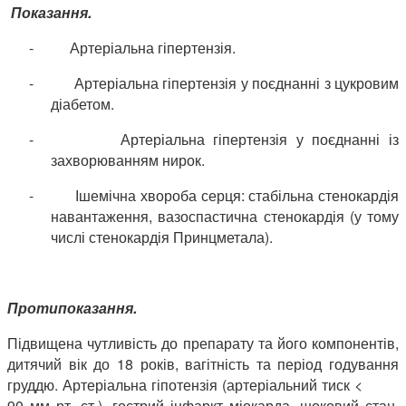
Показання.
-
Артеріальна гіпертензія.
-
Артеріальна гіпертензія у поєднанні з цукровим
діабетом.
-
Артеріальна гіпертензія у поєднанні із
захворюванням нирок.
-
Ішемічна хвороба серця: стабільна стенокардія
навантаження, вазоспастична стенокардія (у тому
числі стенокардія Принцметала).
Протипоказання.
Підвищена чутливість до препарату та його компонентів,
дитячий вік до 18 років, вагітність та період годування
груддю. Артеріальна гіпотензія (артеріальний тиск <
90 мм рт. ст.), гострий інфаркт міокарда, шоковий стан,