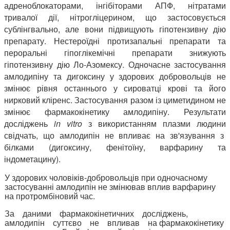
адреноблокаторами, інгібіторами АПФ, нітратами
тривалої дії, нітрогліцерином, що застосовується
сублінгвально, але вони підвищують гіпотензивну дію
препарату. Нестероїдні протизапальні препарати та
пероральні гіпоглікемічні препарати знижують
гіпотензивну дію Ло-Азомексу. Одночасне застосування
амлодипіну та дигоксину у здорових добровольців не
змінює рівня останнього у сироватці крові та його
нирковий кліренс. Застосування разом із циметидином не
змінює фармакокінетику амлодипіну. Результати
досліджень
in
vitro
з
використанням плазми людини
свідчать, що амлодипін не впливає на зв'язування з
білками (дигоксину, фенітоїну, варфарину та
індометацину).
У здорових чоловіків-добровольців при одночасному
застосуванні амлодипін не змінював вплив варфарину
на протромбіновий час.
За даними фармакокінетичних досліджень,
амлодипін суттєво не впливав на фармакокінетику