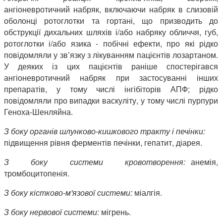
ангіоневротичний набряк, включаючи набряк в слизовій
оболонці ротоглотки та гортані, що призводить до
обструкції дихальних шляхів і/або набряку обличчя, губ,
ротоглотки і/або язика - побічні ефекти, про які рідко
повідомляли у зв’язку з лікуванням пацієнтів лозартаном.
У деяких із цих пацієнтів раніше спостерігався
ангіоневротичний набряк при застосуванні інших
препаратів, у тому числі інгібіторів АПФ; рідко
повідомляли про випадки васкуліту, у тому числі пурпури
Геноха-Шенляйна.
З боку органів шлунково-кишкового тракту і печінки:
підвищення рівня ферментів печінки, гепатит, діарея.
З боку системи кровотворення:
анемія,
тромбоцитопенія.
З боку кістково-м'язової системи:
міалгія.
З боку нервової системи:
мігрень.