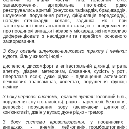
запаморочення, артеріальна гіпотензія; рідко
реєструвались аритмії (синусова тахікардія, брадикардія,
шлуночкові порушення ритму, фібриляція передсердь),
напади стенокардії, колапс, задишка. Як і при
застосуванні інших антагоністів кальцію, є повідомлення
про поодинокі випадки інфаркту міокарда, які неможливо
диференціювати з наслідками та перебігом основного
захворювання.
З боку органів шлунково-кишкового тракту і печінки:
нудота, біль у животі; іноді -
диспепсія, дискомфорт в епігастральній ділянці, втрата
апетиту, діарея, метеоризм, блювання, сухість у роті,
гіперплазія ясен; дуже рідко - підвищення активності
печінкових трансаміназ, холестаз, порушення функції
печінки.
З боку нервової системи, органів чуття:
головний біль,
порушення сну (сонливість); рідко - парестезії, безсоння,
депресія; порушення зору (включаючи диплопію),
кон'юнктивіт, дзвін у вухах; дуже рідко - тремор.
З боку системи кровотворення:
у поодиноких
випадках - анемія, лейкопенія, тромбоцитопенія;