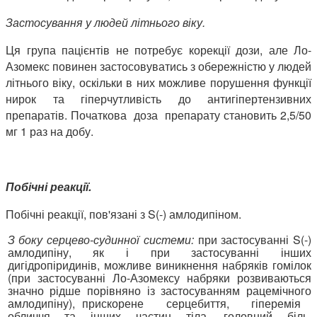
Застосування у людей літнього віку.
Ця група пацієнтів не потребує корекції дози, але Ло-
Азомекс повинен застосовуватись з обережністю у людей
літнього віку, оскільки в них можливе порушення функції
нирок та гіперчутливість до антигіпертензивних
препаратів. Початкова доза препарату становить 2,5/50
мг 1 раз на добу.
Побічні реакції.
Побічні реакції, пов'язані з S(-) амлодипіном.
З боку серцево-судинної системи:
при застосуванні S(-)
амлодипіну, як і при застосуванні інших
дигідропіридинів, можливе виникнення набряків гомілок
(при застосуванні Ло-Азомексу набряки розвиваються
значно рідше порівняно із застосуванням рацемічного
амлодипіну), прискорене серцебиття, гіперемія
обличчя та інших частин тіла, головний біль,