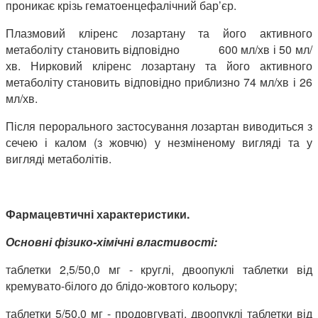
проникає крізь гематоенцефалічний бар’єр.
Плазмовий кліренс лозартану та його активного
метаболіту становить відповідно 600 мл/хв і 50 мл/
хв. Нирковий кліренс лозартану та його активного
метаболіту становить відповідно приблизно 74 мл/хв і 26
мл/хв.
Після перорального застосування лозартан виводиться з
сечею і калом (з жовчю) у незміненому вигляді та у
вигляді метаболітів.
Фармацевтичні характеристики.
Основні фізико-хімічні властивості:
таблетки 2,5/50,0 мг - круглі, двоопуклі таблетки від
кремувато-білого до блідо-жовтого кольору;
таблетки 5/50,0 мг - продовгуваті, двоопуклі таблетки від