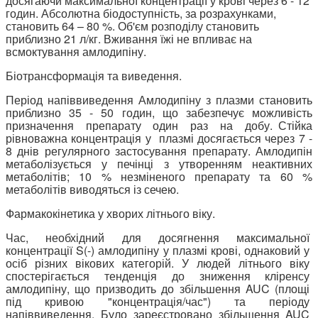
досягаючи максимальної концентрації у крові через 6 - 12
годин. Абсолютна біодоступність, за розрахунками,
становить 64 – 80 %. Об'єм розподілу становить
приблизно 21 л/кг. Вживання їжі не впливає на
всмоктування амлодипіну.
Біотрансформація та виведення.
Період напіввиведення Амлодипіну з плазми становить
приблизно 35 - 50 годин, що забезпечує можливість
призначення препарату один раз на добу. Стійка
рівноважна концентрація у плазмі досягається через 7 -
8 днів регулярного застосування препарату. Амлодипін
метаболізується у печінці з утворенням неактивних
метаболітів; 10 % незміненого препарату та 60 %
метаболітів виводяться із сечею.
Фармакокінетика у хворих літнього віку.
Час, необхідний для досягнення максимальної
концентрації S(-) амлодипіну у плазмі крові, однаковий у
осіб різних вікових категорій. У людей літнього віку
спостерігається тенденція до зниження кліренсу
амлодипіну, що призводить до збільшення AUC (площі
під кривою "концентрація/час") та періоду
напіввиведення. Було зареєстровано збільшення AUC