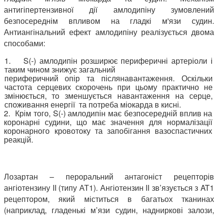
антигіпертензивної дії амлодипіну зумовлений
безпосереднім впливом на гладкі м'язи судин.
Антиангінальний ефект амлодипіну реалізується двома
способами:
1. S(-) амлодипін розширює периферичні артеріоли і
таким чином знижує загальний
периферичний опір та післянавантаження. Оскільки
частота серцевих скорочень при цьому практично не
змінюється, то зменшується навантаження на серце,
споживання енергії та потреба міокарда в кисні.
2. Крім того, S(-) амлодипін має безпосередній вплив на
коронарні судини, що має значення для нормалізації
коронарного кровотоку та запобігання вазоспастичних
реакцій.
Лозартан – пероральний антагоніст рецепторів
ангіотензину II (типу АТ1). Ангіотензин II зв’язується з AT1
рецептором, який міститься в багатьох тканинах
(наприклад, гладенькі м’язи судин, надниркові залози,