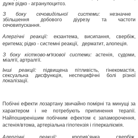
дуже рідко - агранулоцитоз.
З боку сечовидільної системи:
незначне
збільшення добового діурезу та частоти
сечовипускання.
Алергічні реакції:
екзантема, висипання, свербіж,
еритема; рідко - системні реакції, дерматит, алопеція.
З боку кістково-м'язової системи:
астенія, судоми,
міалгії, артралгії.
Інші реакції:
підвищена пітливість, гінекомастія,
сексуальна дисфункція, неспецифічні болі різної
локалізації.
Побічні ефекти лозартану звичайно помірні та минущі за
характером і не потребують припинення терапії.
Найпоширенішим побічним ефектом є запаморочення,
астенія/втома, артеріальна гіпотензія і гіперкаліємія.
Алергічні реакції:
кропив’янка, свербіж,