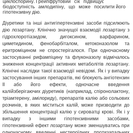
циклоспорину. Грейпфрутовий сік підвищує
біодоступність амлодипіну, що може посилити його
гіпотензивну дію.
Діуретики та інші антигіпертензивні засоби підсилюють
дію лозартану. Клінічно значущої взаємодії лозартану з
гідрохлоротіазидом, дигоксином, варфарином,
циметидином, фенобарбіталом, кетоконазолом та
еритроміцином не спростерігалося. При одночасному
застосуванні рифампіцину та флуконазолу відмічалось
зниження концентрації активних метаболітів лозартану.
Клінічні наслідки такої взаємодії невідомі. Як і у випадку
застосування інших препаратів, які блокують ангіотензин
ІІ або його ефекти, одночасне введення
калійзберігаючих діуретиків (наприклад, спіронолактону,
тріамтерену, амілориду), препаратів калію або сольових
розчинів, в яких міститься калій, може призводити до
збільшення концентрації калію у сироватці крові. Як і у
випадку з іншими гіпотензивними засобами,
гіпотензивний ефект лозартану може зменшуватись при
одночасному введенні нестероїдних протизапальних