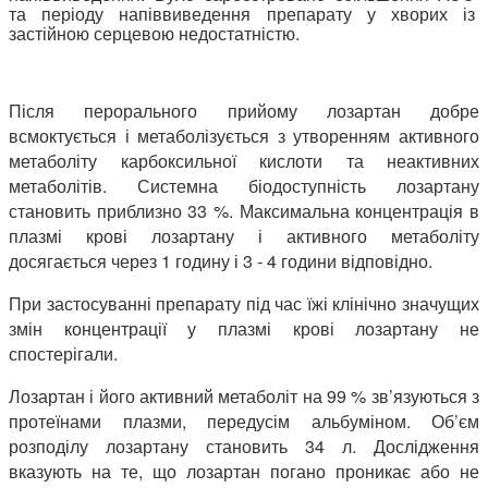
та періоду напіввиведення препарату у хворих із
застійною серцевою недостатністю.
Після перорального прийому лозартан добре
всмоктується і метаболізується з утворенням активного
метаболіту карбоксильної кислоти та неактивних
метаболітів. Системна біодоступність лозартану
становить приблизно 33 %. Максимальна концентрація в
плазмі крові лозартану і активного метаболіту
досягається через 1 годину і 3 - 4 години відповідно.
При застосуванні препарату під час їжі клінічно значущих
змін концентрації у плазмі крові лозартану не
спостерігали.
Лозартан і його активний метаболіт на 99 % зв’язуються з
протеїнами плазми, передусім альбуміном. Об’єм
розподілу лозартану становить 34 л. Дослідження
вказують на те, що лозартан погано проникає або не