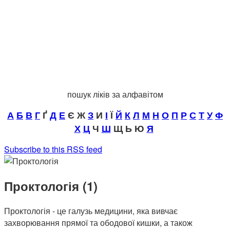
пошук ліків за алфавітом
А
Б
В
Г
Ґ
Д
Е
Є Ж
З
И
І
Ї
Й
К
Л
М
Н
О
П
Р
С
Т
У
Ф
Х
Ц
Ч
Ш
Щ Ь Ю
Я
Subscribe to this RSS feed
Проктологія (1)
Проктологія - це галузь медицини, яка вивчає
захворювання прямої та ободової кишки, а також