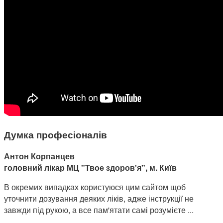
Думка професіоналів
Антон Корпанцев
головний лікар МЦ "Твое здоров'я", м. Київ
В окремих випадках користуюся цим сайтом щоб
уточнити дозування деяких ліків, адже інструкції не
завжди під рукою, а все пам'ятати самі розумієте ...