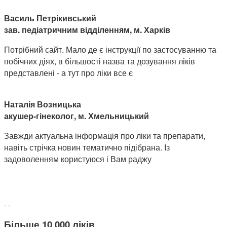
Василь Петрікивський
зав. педіатричним відділенням, м. Харків
Потрібний сайт. Мало де є інструкції по застосуванню та
побічних діях, в більшості назва та дозування ліків
представлені - а тут про ліки все є
Наталія Возницька
акушер-гінеколог, м. Хмельницький
Завжди актуальна інформація про ліки та препарати,
навіть стрічка новин тематично підібрана. Із
задоволенням користуюся і Вам раджу
Більше 10 000 ліків