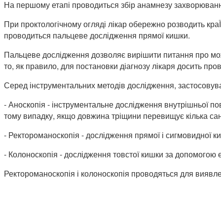
На першому етапі проводиться збір анамнезу захворювання 
При проктологічному огляді лікар обережно розводить кр
проводиться пальцеве дослідження прямої кишки.
Пальцеве дослідження дозволяє вирішити питання про мож
то, як правило, для постановки діагнозу лікаря досить про
Серед інструментальних методів дослідження, застосовува
- Аноскопія - інструментальне дослідження внутрішньої по
тому випадку, якщо довжина тріщини перевищує кілька сан
- Ректороманоскопія - дослідження прямої і сигмовидної 
- Колоноскопія - дослідження товстої кишки за допомогою 
Ректороманоскопія і колоноскопія проводяться для виявле