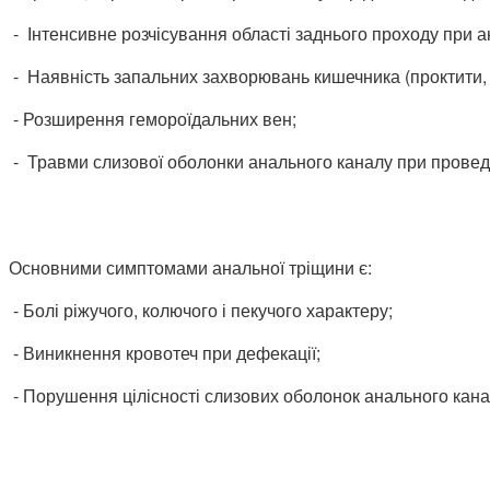
- Інтенсивне розчісування області заднього проходу при а
- Наявність запальних захворювань кишечника (проктити, с
- Розширення гемороїдальних вен;
- Травми слизової оболонки анального каналу при проведе
Основними симптомами анальної тріщини є:
- Болі ріжучого, колючого і пекучого характеру;
- Виникнення кровотеч при дефекації;
- Порушення цілісності слизових оболонок анального кана