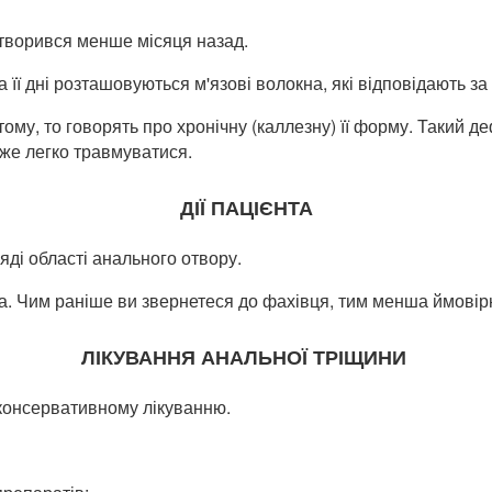
утворився менше місяця назад.
 її дні розташовуються м'язові волокна, які відповідають з
му, то говорять про хронічну (каллезну) її форму. Такий д
же легко травмуватися.
ДІЇ ПАЦІЄНТА
ді області анального отвору.
га. Чим раніше ви звернетеся до фахівця, тим менша ймовір
ЛІКУВАННЯ АНАЛЬНОЇ ТРІЩИНИ
 консервативному лікуванню.