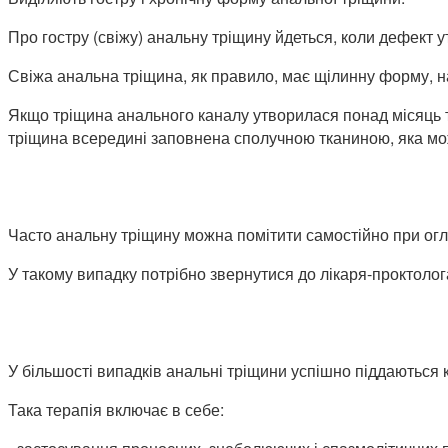
Про гостру (свіжу) анальну тріщину йдеться, коли дефект 
Свіжа анальна тріщина, як правило, має щілинну форму, на
Якщо тріщина анального каналу утворилася понад місяць то
тріщина всередині заповнена сполучною тканиною, яка мо
Часто анальну тріщину можна помітити самостійно при огля
У такому випадку потрібно звернутися до лікаря-проктоло
У більшості випадків анальні тріщини успішно піддаються
Така терапія включає в себе: