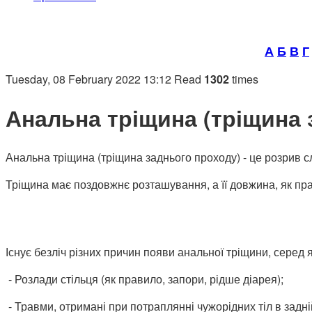
А
Б
В
Г
Tuesday, 08 February 2022 13:12
Read
1302
times
Анальна тріщина (тріщина 
Анальна тріщина (тріщина заднього проходу) - це розрив с
Тріщина має поздовжнє розташування, а її довжина, як пра
Існує безліч різних причин появи анальної тріщини, серед 
- Розлади стільця (як правило, запори, рідше діарея);
- Травми, отримані при потраплянні чужорідних тіл в задні