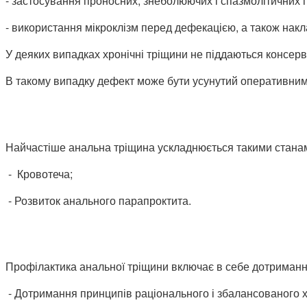
- застосування проносних, знеболюючих і спазмолітичних 
- використання мікроклізм перед дефекацією, а також накл
У деяких випадках хронічні тріщини не піддаються консер
В такому випадку дефект може бути усунутий оперативни
Найчастіше анальна тріщина ускладнюється такими стана
- Кровотеча;
- Розвиток анального парапроктита.
Профілактика анальної тріщини включає в себе дотриманн
- Дотримання принципів раціонального і збалансованого 