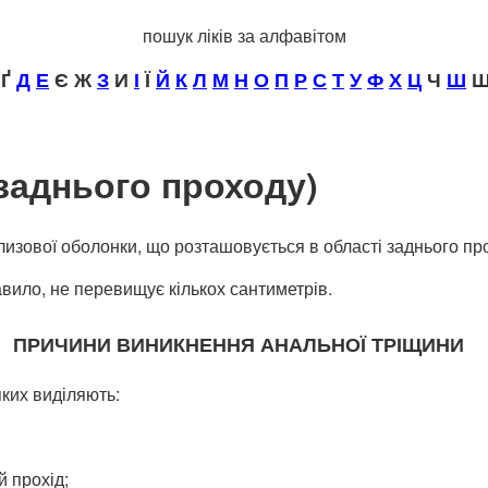
пошук ліків за алфавітом
Ґ
Д
Е
Є Ж
З
И
І
Ї
Й
К
Л
М
Н
О
П
Р
С
Т
У
Ф
Х
Ц
Ч
Ш
Щ
заднього проходу)
лизової оболонки, що розташовується в області заднього пр
вило, не перевищує кількох сантиметрів.
ПРИЧИНИ ВИНИКНЕННЯ АНАЛЬНОЇ ТРІЩИНИ
яких виділяють:
й прохід;