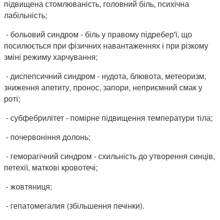
підвищена стомлюваність, головний біль, психічна
лабільність;
- больовий синдром - біль у правому підребер'ї, що
посилюється при фізичних навантаженнях і при різкому
зміні режиму харчування;
- диспепсичний синдром - нудота, блювота, метеоризм,
зниження апетиту, пронос, запори, неприємний смак у
роті;
- субфебрилітет - помірне підвищення температури тіла;
- почервоніння долонь;
- геморагічний синдром - схильність до утворення синців,
петехії, маткові кровотечі;
- жовтяниця;
- гепатомегалия (збільшення печінки).