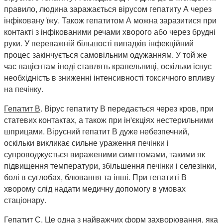
правило, людина заражається вірусом гепатиту А через
інфіковану їжу. Також гепатитом А можна заразитися при
контакті з інфікованими речами хворого або через брудні
руки. У переважній більшості випадків інфекційний
процес закінчується самовільним одужанням. У той же
час пацієнтам іноді ставлять крапельниці, оскільки існує
необхідність в зниженні інтенсивності токсичного впливу
на печінку.
Гепатит В
. Вірус гепатиту В передається через кров, при
статевих контактах, а також при ін'єкціях нестерильними
шприцами. Вірусний гепатит В дуже небезпечний,
оскільки викликає сильне ураження печінки і
супроводжується вираженими симптомами, такими як
підвищення температури, збільшення печінки і селезінки,
болі в суглобах, блювання та інші. При гепатиті В
хворому слід надати медичну допомогу в умовах
стаціонару.
Гепатит С.
Це одна з найважчих форм захворювання, яка