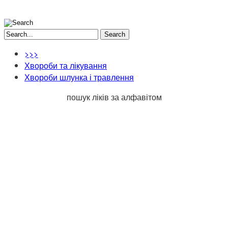
Search
>>>
Хвороби та лікування
Хвороби шлунка і травлення
пошук ліків за алфавітом