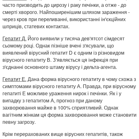
часто призводить до цирозу і раку печінки, а отже - до
смерті хворого. Найпоширенішим шляхом зараження -
через кров при переливанні, використанні ін'єкційних
шприців, статевих контактах.
Гепатит Д.
Його виявили у тисяча дев'ятсот сімдесят
сьомому році. Однак пізніше вчені з'ясували, що
виявлений вірусний гепатит D є одним із різновидом
вірусного гепатиту В. З'являється ця інфекція при
з'єднанні основного штаму вірусу і дельта-агента.
Гепатит Е.
Дана форма вірусного гепатиту в чому схожа з
симптомами вірусного гепатиту А. Правда, при вірусному
гепатиті Е можливе ураження нирок і печінки. Як і у
випадку з гепатитом А, прогноз при даному
захворювання майже в 100% сприятливий. Однак
вагітним жінкам ця форма захворювання може становити
певну загрозу.
Крім перерахованих вище вірусних гепатитів, також