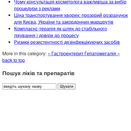
Чому консультація косметолога важливіша за вибір
процедури з реклами
Ціна транспортування хворих: прозорий розрахунок
для Києва, України та закордонних маршрутів
Комплаєнс-терапія як шлях до стабільного
лікування і довіри до процесу
Ризики резистентності дезінфекцікуючих засобів
More in this category:
« Гастроентерит
Гепатомегалія »
back to top
Пошук ліків та препаратів