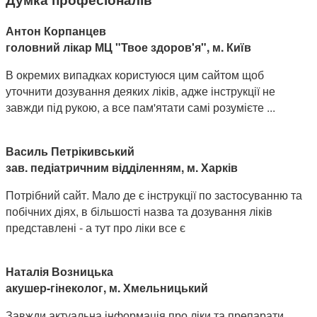
Антон Корпанцев
головний лікар МЦ "Твое здоров'я", м. Київ
В окремих випадках користуюся цим сайтом щоб
уточнити дозування деяких ліків, адже інструкції не
завжди під рукою, а все пам'ятати самі розумієте ...
Василь Петрікивський
зав. педіатричним відділенням, м. Харків
Потрібний сайт. Мало де є інструкції по застосуванню та
побічних діях, в більшості назва та дозування ліків
представлені - а тут про ліки все є
Наталія Возницька
акушер-гінеколог, м. Хмельницький
Завжди актуальна інформація про ліки та препарати,