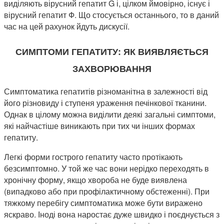
виділяють вірусний гепатит G і, цілком ймовірно, існує і
вірусний гепатит Ф. Що стосується останнього, то в даний
час на цей рахунок йдуть дискусії.
СИМПТОМИ ГЕПАТИТУ: ЯК ВИЯВЛЯЄТЬСЯ
ЗАХВОРЮВАННЯ
Симптоматика гепатитів різноманітна в залежності від
його різновиду і ступеня ураження печінкової тканини.
Однак в цілому можна виділити деякі загальні симптоми,
які найчастіше виникають при тих чи інших формах
гепатиту.
Легкі форми гострого гепатиту часто протікають
безсимптомно. У той же час вони нерідко переходять в
хронічну форму, якщо хвороба не буде виявлена ​​
(випадково або при профілактичному обстеженні). При
тяжкому перебігу симптоматика може бути виражено
яскраво. Іноді вона наростає дуже швидко і поєднується з