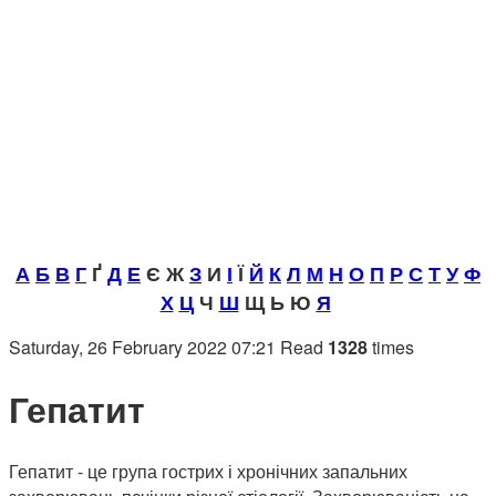
А
Б
В
Г
Ґ
Д
Е
Є Ж
З
И
І
Ї
Й
К
Л
М
Н
О
П
Р
С
Т
У
Ф
Х
Ц
Ч
Ш
Щ Ь Ю
Я
Saturday, 26 February 2022 07:21
Read
1328
times
Гепатит
Гепатит - це група гострих і хронічних запальних