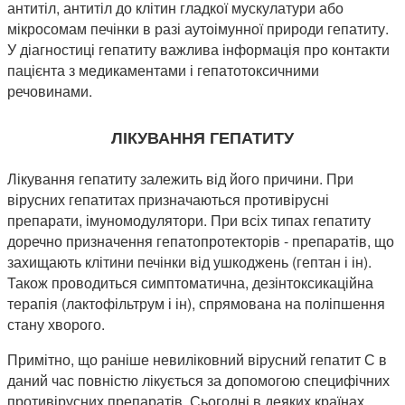
антитіл, антитіл до клітин гладкої мускулатури або
мікросомам печінки в разі аутоімунної природи гепатиту.
У діагностиці гепатиту важлива інформація про контакти
пацієнта з медикаментами і гепатотоксичними
речовинами.
ЛІКУВАННЯ ГЕПАТИТУ
Лікування гепатиту залежить від його причини. При
вірусних гепатитах призначаються противірусні
препарати, імуномодулятори. При всіх типах гепатиту
доречно призначення гепатопротекторів - препаратів, що
захищають клітини печінки від ушкоджень (гептан і ін).
Також проводиться симптоматична, дезінтоксикаційна
терапія (лактофільтрум і ін), спрямована на поліпшення
стану хворого.
Примітно, що раніше невиліковний вірусний гепатит С в
даний час повністю лікується за допомогою специфічних
противірусних препаратів. Сьогодні в деяких країнах