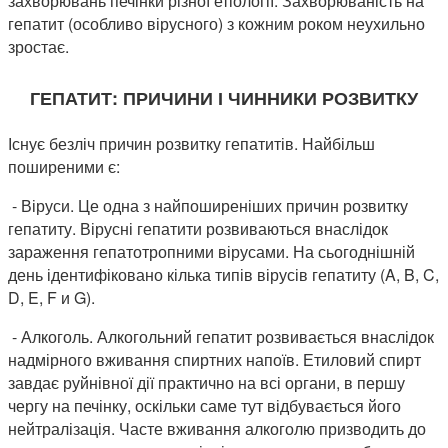
захворювань печінки різної етіології. Захворюваність на
гепатит (особливо вірусного) з кожним роком неухильно
зростає.
ГЕПАТИТ: ПРИЧИНИ І ЧИННИКИ РОЗВИТКУ
Існує безліч причин розвитку гепатитів. Найбільш
поширеними є:
- Віруси. Це одна з найпоширеніших причин розвитку
гепатиту. Вірусні гепатити розвиваються внаслідок
зараження гепатотропними вірусами. На сьогоднішній
день ідентифіковано кілька типів вірусів гепатиту (A, B, C,
D, E, F и G).
- Алкоголь. Алкогольний гепатит розвивається внаслідок
надмірного вживання спиртних напоїв. Етиловий спирт
завдає руйнівної дії практично на всі органи, в першу
чергу на печінку, оскільки саме тут відбувається його
нейтралізація. Часте вживання алкоголю призводить до