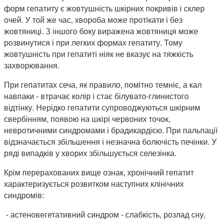
форм гепатиту є жовтушність шкірних покривів і склер
очей. У той же час, хвороба може протікати і без
жовтяниці. З іншого боку виражена жовтяниця може
розвинутися і при легких формах гепатиту. Тому
жовтушність при гепатиті ніяк не вказує на тяжкість
захворювання.
При гепатитах сеча, як правило, помітно темніє, а кал
навпаки - втрачає колір і стає білувато-глинистого
відтінку. Нерідко гепатити супроводжуються шкірним
свербінням, появою на шкірі червоних точок,
невротичними синдромами і брадикардією. При пальпації
відзначається збільшення і незначна болючість печінки. У
ряді випадків у хворих збільшується селезінка.
Крім перерахованих вище ознак, хронічний гепатит
характеризується розвитком наступних клінічних
синдромів:
- астеновегетативний синдром - слабкість, розлад сну,