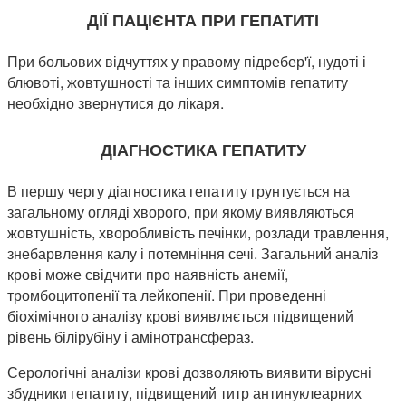
ДІЇ ПАЦІЄНТА ПРИ ГЕПАТИТІ
При больових відчуттях у правому підребер'ї, нудоті і
блювоті, жовтушності та інших симптомів гепатиту
необхідно звернутися до лікаря.
ДІАГНОСТИКА ГЕПАТИТУ
В першу чергу діагностика гепатиту грунтується на
загальному огляді хворого, при якому виявляються
жовтушність, хворобливість печінки, розлади травлення,
знебарвлення калу і потемніння сечі. Загальний аналіз
крові може свідчити про наявність анемії,
тромбоцитопенії та лейкопенії. При проведенні
біохімічного аналізу крові виявляється підвищений
рівень білірубіну і амінотрансфераз.
Серологічні аналізи крові дозволяють виявити вірусні
збудники гепатиту, підвищений титр антинуклеарних