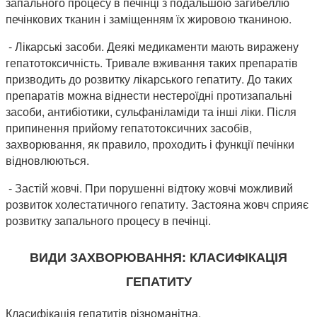
запального процесу в печінці з подальшою загибеллю
печінкових тканин і заміщенням їх жировою тканиною.
- Лікарські засоби. Деякі медикаменти мають виражену
гепатотоксичність. Тривале вживання таких препаратів
призводить до розвитку лікарського гепатиту. До таких
препаратів можна віднести нестероїдні протизапальні
засоби, антибіотики, сульфаніламіди та інші ліки. Після
припинення прийому гепатотоксичних засобів,
захворювання, як правило, проходить і функції печінки
відновлюються.
- Застій жовчі. При порушенні відтоку жовчі можливий
розвиток холестатичного гепатиту. Застояна жовч сприяє
розвитку запального процесу в печінці.
ВИДИ ЗАХВОРЮВАННЯ: КЛАСИФІКАЦІЯ
ГЕПАТИТУ
Класифікація гепатитів різноманітна.