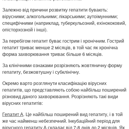
Залежно від причини розвитку гепатити бувають:
вірусними; алкогольними; лікарськими; аутоімунними;
специфічними (наприклад, туберкульозний, ехінококовий,
опісторхозной і інші).
За перебігом гепатит буває гострим і хронічним. Гострий
гепатит триває менше 2 місяців, в той час як хронічна
форма захворювання триває більше 6 місяців.
За клінічними ознаками розрізняють жовтяничну форму
гепатиту, безжовтушну і субклінічну.
Окремо варто розглянути класифікацію вірусних
гепатитів, що представляють собою найбільш поширений
різновид даного захворювання. Розрізняють такі види
вірусних гепатитів:
Гепатит А
. Це найбільш поширений вид гепатиту, і в той
же час найменш небезпечний. Інкубаційний період для
вірусного гепатиту А складає від 7-8 днів до 2 місяців. Як