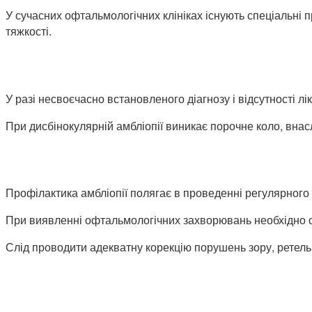
У сучасних офтальмологічних клініках існують спеціальні п
тяжкості.
У разі несвоєчасно встановленого діагнозу і відсутності л
При дисбінокулярній амбліопії виникає порочне коло, внасл
Профілактика амбліопії полягає в проведенні регулярного
При виявленні офтальмологічних захворювань необхідно сво
Слід проводити адекватну корекцію порушень зору, ретельн