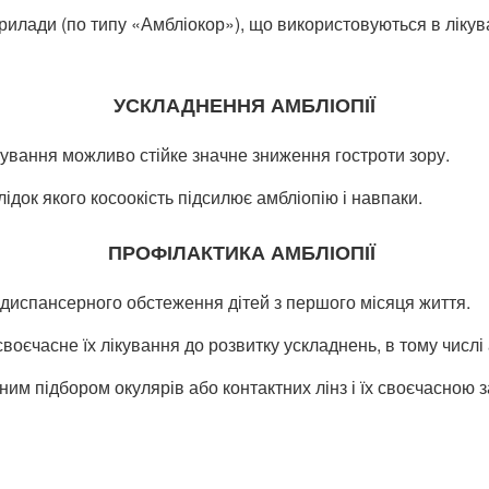
рилади (по типу «Амбліокор»), що використовуються в лікува
УСКЛАДНЕННЯ АМБЛІОПІЇ
ікування можливо стійке значне зниження гостроти зору.
ідок якого косоокість підсилює амбліопію і навпаки.
ПРОФІЛАКТИКА АМБЛІОПІЇ
 диспансерного обстеження дітей з першого місяця життя.
єчасне їх лікування до розвитку ускладнень, в тому числі а
им підбором окулярів або контактних лінз і їх своєчасною 