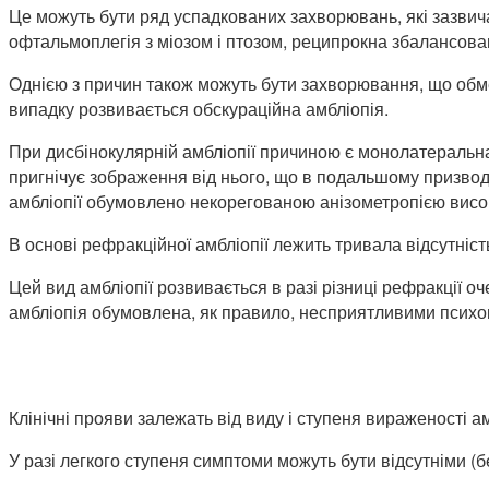
Це можуть бути ряд успадкованих захворювань, які зазвич
офтальмоплегія з міозом і птозом, реципрокна збалансована
Однією з причин також можуть бути захворювання, що обмежую
випадку розвивається обскураційна амбліопія.
При дисбінокулярній амбліопії причиною є монолатеральна 
пригнічує зображення від нього, що в подальшому призводи
амбліопії обумовлено некорегованою анізометропією висок
В основі рефракційної амбліопії лежить тривала відсутніст
Цей вид амбліопії розвивається в разі різниці рефракції оче
амбліопія обумовлена, як правило, несприятливими психо
Клінічні прояви залежать від виду і ступеня вираженості ам
У разі легкого ступеня симптоми можуть бути відсутніми (