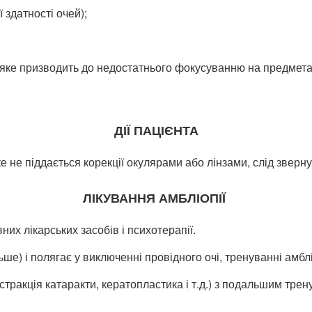
здатності очей);
 яке призводить до недостатнього фокусуванню на предмета
ДІЇ ПАЦІЄНТА
е не піддається корекції окулярами або лінзами, слід зверн
ЛІКУВАННЯ АМБЛІОПІЇ
них лікарських засобів і психотерапії.
льше) і полягає у виключенні провідного очі, тренуванні амб
тракція катаракти, кератопластика і т.д.) з подальшим трен