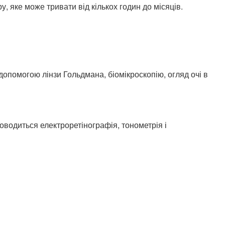
, яке може тривати від кількох годин до місяців.
опомогою лінзи Гольдмана, біомікроскопію, огляд очі в
оводиться електроретінографія, тонометрія і