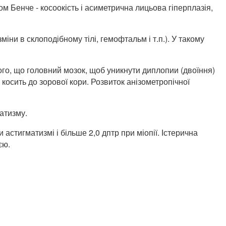
 Бенче - косоокість і асиметрична лицьова гіперплазія,
іни в склоподібному тілі, гемофтальм і т.п.). У такому
того, що головний мозок, щоб уникнути диплопии (двоїння)
косить до зорової кори. Розвиток анізометропічної
матизму.
 астигматизмі і більше 2,0 дптр при міопії. Істерична
єю.