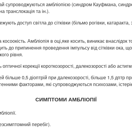
ай супроводжуються амбліопією (синдром Кауфмана, синдром
 транслокація та ін.).
ть доступ світла до сітківки (більмо рогівки, катаракта, зм
косоокість. Амбліопія в оці,яке косить, виникає внаслідок 
ть до припинення проведення імпульсу від сітківки ока, що 
ого рівня.
ь оптичної корекції короткозорості, далекозорості або астиг
й більше 0,5 діоптрій при далекозорості, більше 1,5 дптр при
генними факторами, які супроводжуються психозами, істері
СИМПТОМИ АМБЛІОПІЇ
бліопії.
безсимптомний перебіг).