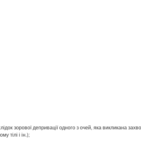
слідок зорової депривації одного з очей, яка викликана зах
у тілі і ін.);