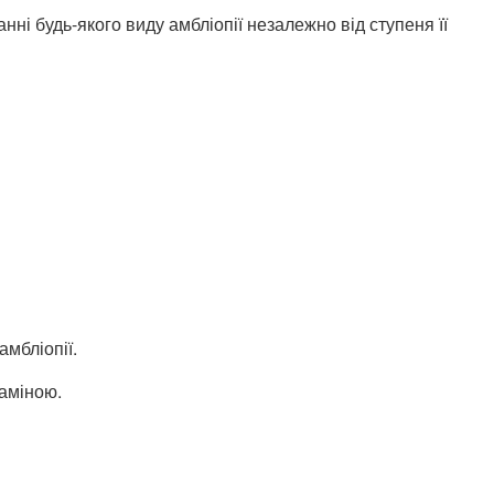
нні будь-якого виду амбліопії незалежно від ступеня її
мбліопії.
заміною.