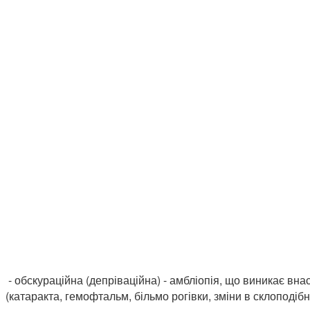
- обскураційна (депріваційна) - амбліопія, що виникає вна
(катаракта, гемофтальм, більмо рогівки, зміни в склоподібном