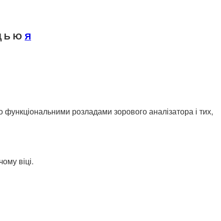
 Ь Ю
Я
о функціональними розладами зорового аналізатора і тих,
ому віці.