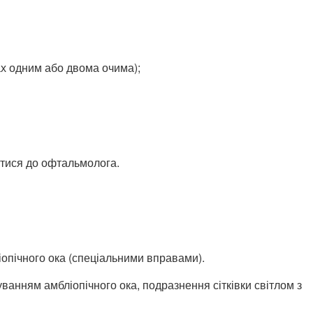
х одним або двома очима);
утися до офтальмолога.
ліопічного ока (спеціальними вправами).
уванням амбліопічного ока, подразнення сітківки світлом з