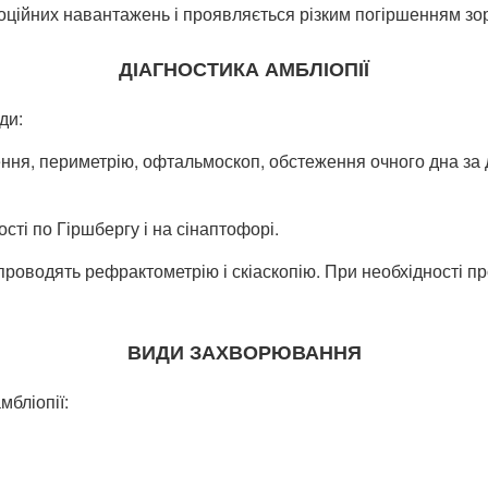
оційних навантажень і проявляється різким погіршенням зору
ДІАГНОСТИКА АМБЛІОПІЇ
ди:
ння, периметрію, офтальмоскоп, обстеження очного дна за д
сті по Гіршбергу і на сінаптофорі.
 проводять рефрактометрію і скіаскопію. При необхідності пр
ВИДИ ЗАХВОРЮВАННЯ
мбліопії: