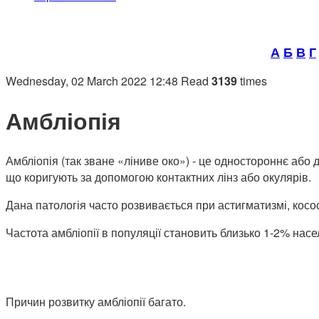
А
Б
В
Г
Wednesday, 02 March 2022 12:48
Read
3139
times
Амбліопія
Амбліопія (так зване «ліниве око») - це одностороннє аб
що коригують за допомогою контактних лінз або окулярів.
Дана патологія часто розвивається при астигматизмі, косоок
Частота амбліопії в популяції становить близько 1-2% нас
Причин розвитку амбліопії багато.