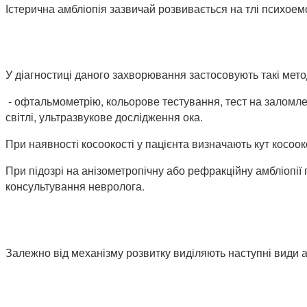
Істерична амбліопія зазвичай розвивається на тлі психоем
У діагностиці даного захворювання застосовують такі мето
- офтальмометрію, кольорове тестування, тест на заломле
світлі, ультразвукове дослідження ока.
При наявності косоокості у пацієнта визначають кут косооко
При підозрі на анізометропічну або рефракційну амбліопії
консультування невролога.
Залежно від механізму розвитку виділяють наступні види а