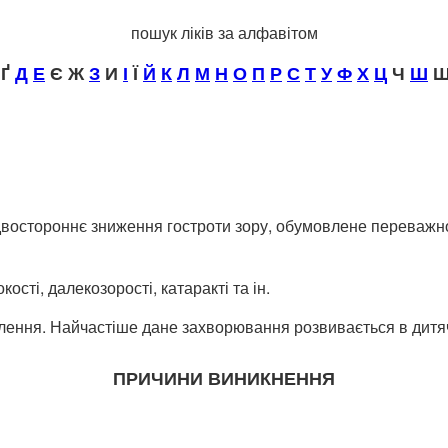
пошук ліків за алфавітом
Ґ
Д
Е
Є Ж
З
И
І
Ї
Й
К
Л
М
Н
О
П
Р
С
Т
У
Ф
Х
Ц
Ч
Ш
Щ
о двостороннє зниження гостроти зору, обумовлене переважн
ості, далекозорості, катаракті та ін.
елення. Найчастіше дане захворювання розвивається в дитяч
ПРИЧИНИ ВИНИКНЕННЯ