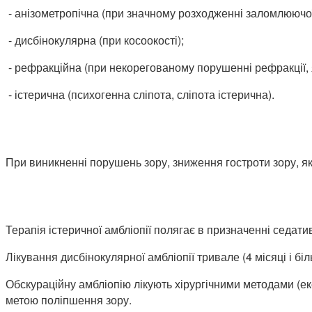
- анізометропічна (при значному розходженні заломлюючої 
- дисбінокулярна (при косоокості);
- рефракційна (при некорегованому порушенні рефракції,
- істерична (психогенна сліпота, сліпота істерична).
При виникненні порушень зору, зниження гостроти зору, як
Терапія істеричної амбліопії полягає в призначенні седатив
Лікування дисбінокулярної амбліопії тривале (4 місяці і бі
Обскураційну амбліопію лікують хірургічними методами (екс
метою поліпшення зору.