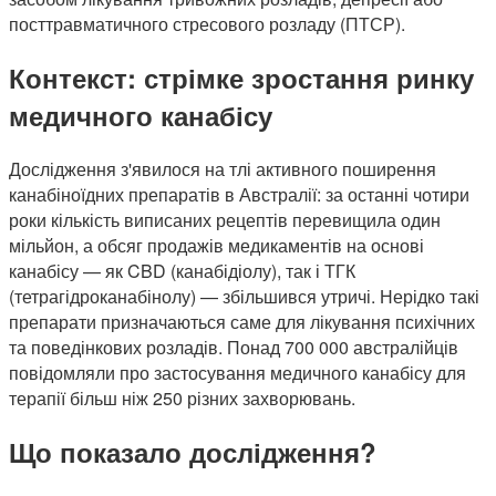
посттравматичного стресового розладу (ПТСР).
Контекст: стрімке зростання ринку
медичного канабісу
Дослідження з'явилося на тлі активного поширення
канабіноїдних препаратів в Австралії: за останні чотири
роки кількість виписаних рецептів перевищила один
мільйон, а обсяг продажів медикаментів на основі
канабісу — як CBD (канабідіолу), так і ТГК
(тетрагідроканабінолу) — збільшився утричі. Нерідко такі
препарати призначаються саме для лікування психічних
та поведінкових розладів. Понад 700 000 австралійців
повідомляли про застосування медичного канабісу для
терапії більш ніж 250 різних захворювань.
Що показало дослідження?