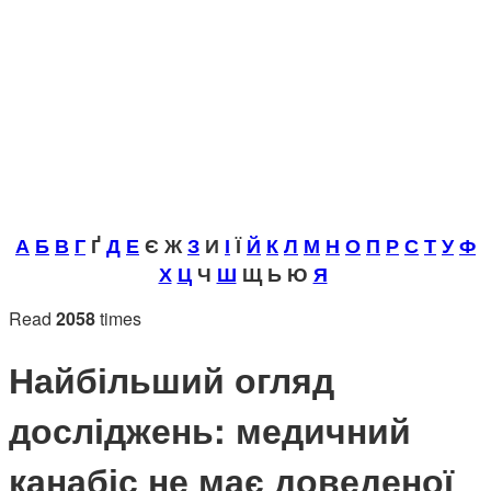
А
Б
В
Г
Ґ
Д
Е
Є Ж
З
И
І
Ї
Й
К
Л
М
Н
О
П
Р
С
Т
У
Ф
Х
Ц
Ч
Ш
Щ Ь Ю
Я
Read
2058
times
Найбільший огляд
досліджень: медичний
канабіс не має доведеної