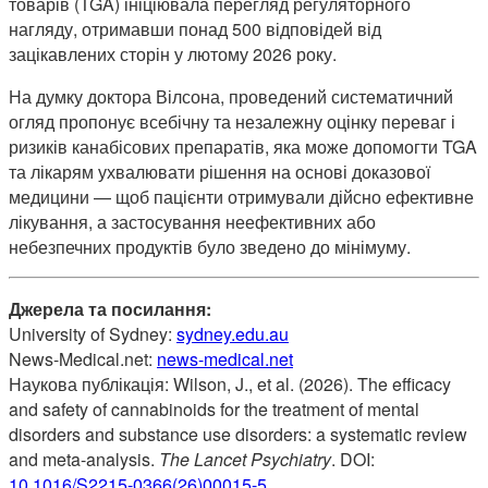
товарів (TGA) ініціювала перегляд регуляторного
нагляду, отримавши понад 500 відповідей від
зацікавлених сторін у лютому 2026 року.
На думку доктора Вілсона, проведений систематичний
огляд пропонує всебічну та незалежну оцінку переваг і
ризиків канабісових препаратів, яка може допомогти TGA
та лікарям ухвалювати рішення на основі доказової
медицини — щоб пацієнти отримували дійсно ефективне
лікування, а застосування неефективних або
небезпечних продуктів було зведено до мінімуму.
Джерела та посилання:
University of Sydney:
sydney.edu.au
News-Medical.net:
news-medical.net
Наукова публікація: Wilson, J., et al. (2026). The efficacy
and safety of cannabinoids for the treatment of mental
disorders and substance use disorders: a systematic review
and meta-analysis.
The Lancet Psychiatry
. DOI:
10.1016/S2215-0366(26)00015-5