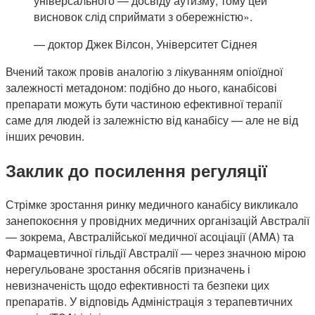
універсального — досвіду аутизму, тому цей
висновок слід сприймати з обережністю».
— доктор Джек Вілсон, Університет Сіднея
Вчений також провів аналогію з лікуванням опіоїдної
залежності метадоном: подібно до нього, канабісові
препарати можуть бути частиною ефективної терапії
саме для людей із залежністю від канабісу — але не від
інших речовин.
Заклик до посилення регуляції
Стрімке зростання ринку медичного канабісу викликало
занепокоєння у провідних медичних організацій Австралії
— зокрема, Австралійської медичної асоціації (AMA) та
Фармацевтичної гільдії Австралії — через значною мірою
нерегульоване зростання обсягів призначень і
невизначеність щодо ефективності та безпеки цих
препаратів. У відповідь Адміністрація з терапевтичних