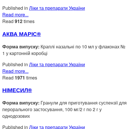
Published in
Ліки та препарати України
Read more...
Read
912
times
АКВА МАРІС®
Форма випуску:
Краплі назальні по 10 мл у флаконах №
1 у картонній коробці
Published in
Ліки та препарати України
Read more...
Read
1971
times
НІМЕСИЛ®
Форма випуску:
Гранули для приготування суспензії для
перорального застосування, 100 мг/2 г по 2 г у
однодозових
Published in
Ліки та препарати України