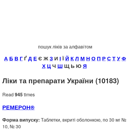
пошук ліків за алфавітом
А
Б
В
Г
Ґ
Д
Е
Є Ж
З
И
І
Ї
Й
К
Л
М
Н
О
П
Р
С
Т
У
Ф
Х
Ц
Ч
Ш
Щ Ь Ю
Я
Ліки та препарати України (10183)
Read
945
times
РЕМЕРОН®
Форма випуску:
Таблетки, вкриті оболонкою, по 30 мг №
10, № 30