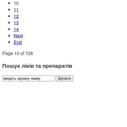
10
11
12
13
14
Next
End
Page 10 of 728
Пошук ліків та препаратів