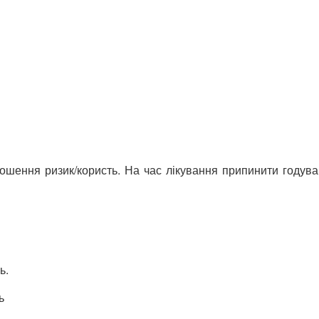
ношення ризик/користь. На час лікування припинити годув
ь.
ь