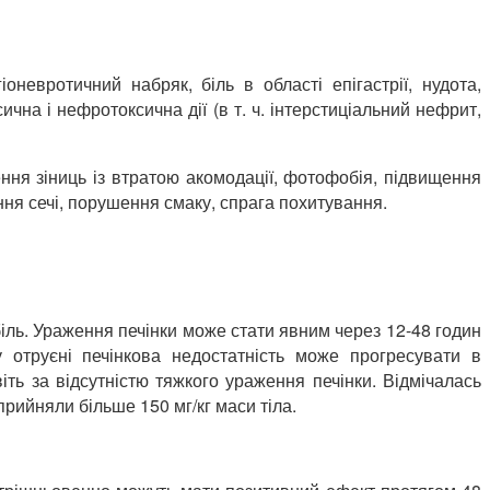
оневротичний набряк, біль в області епігастрії, нудота,
чна і нефротоксична дії (в т. ч. інтерстиціальний нефрит,
рення зіниць із втратою акомодації, фотофобія, підвищення
ання сечі, порушення смаку, спрага похитування.
іль. Ураження печінки може стати явним через 12-48 годин
 отруєні печінкова недостатність може прогресувати в
ть за відсутністю тяжкого ураження печінки. Відмічалась
прийняли більше 150 мг/кг маси тіла.