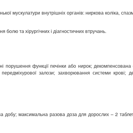
ої мускулатури внутрішніх органів: ниркова коліка, спазм
 болю та хірургічних і діагностичних втручань.
і порушення функції печінки або нирок; декомпенсована 
передміхурової залози; захворювання системи крові; де
а добу; максимальна разова доза для дорослих – 2 табле