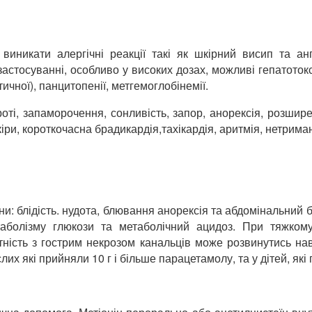
никати алергічні реакції такі як шкірний висип та ангі
стосуванні, особливо у високих дозах, можливі гепатотокси
тичної), панцитопенії, метгемоглобінемії.
у роті, запаморочення, сонливість, запор, анорексія, розши
кіри, короткочасна брадикардія,тахікардія, аритмія, нетрим
 блідість. нудота, блювання анорексія та абдомінальний б
болізму глюкози та метаболічний ацидоз. При тяжкому
ність з гострим некрозом канальців може розвинутись наві
х які прийняли 10 г і більше парацетамолу, та у дітей, які 