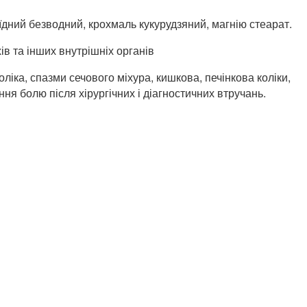
оїдний безводний, крохмаль кукурудзяний, магнію стеарат.
ів та інших внутрішніх органів
іка, спазми сечового міхура, кишкова, печінкова коліки,
ня болю після хірургічних і діагностичних втручань.