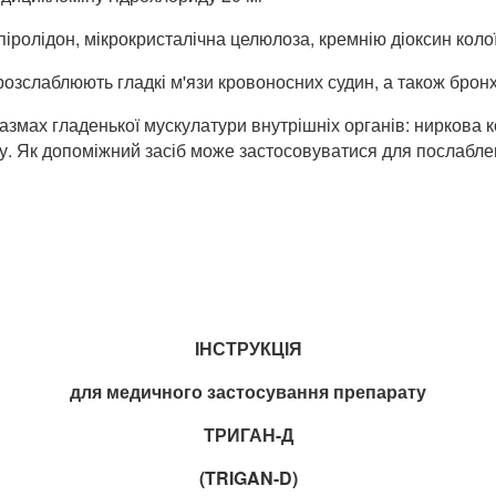
піролідон, мікрокристалічна целюлоза, кремнію діоксин кол
розслаблюють гладкі м'язи кровоносних судин, а також бронх
ах гладенької мускулатури внутрішніх органів: ниркова кол
ту. Як допоміжний засіб може застосовуватися для послаблен
ІНСТРУКЦІЯ
для медичного застосування препарату
ТРИГАН-Д
(
TRIGAN-
D)