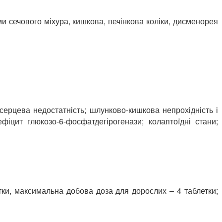
и сечового міхура, кишкова, печінкова коліки, дисменорея
серцева недостатність; шлунково-кишкова непрохідність і
фіцит глюкозо-6-фосфатдегірогенази; колаптоїдні стани;
тки, максимальна добова доза для дорослих – 4 таблетки;