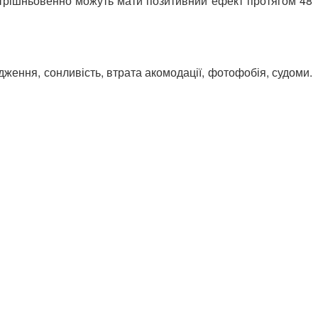
утрішньовенно можуть мати позитивний ефект протягом 48
дження, сонливість, втрата акомодації, фотофобія, судоми.