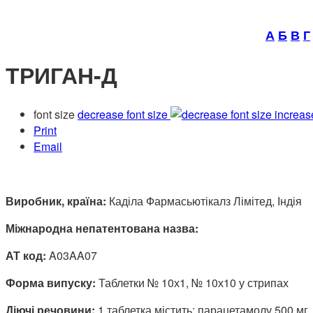
А
Б
В
Г
ТРИГАН-Д
font size
decrease font size
increas
Print
Email
Виробник, країна:
Каділа Фармасьютікалз Лімітед, Індія
Міжнародна непатентована назва:
АТ код:
A03AA07
Форма випуску:
Таблетки № 10х1, № 10х10 у стрипах
Діючі речовини:
1 таблетка містить: парацетамолу 500 мг,