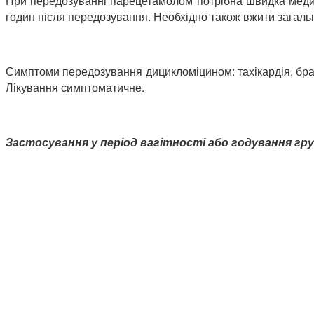
При передозуванні парецетамолом потрібна швидка медич
годин після передозування. Необхідно також вжити загаль
Симптоми передозування дицикломіцином: тахікардія, бради
Лікування симптоматичне.
Застосування у період вагітності або годування гр