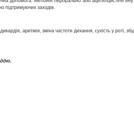
на допомога. Метіонін перорально або ацетилцистеїн вн
но підтримуючих заходів.
кардія, аритмія, зміна частоти дихання, сухість у роті, збу
уддю.