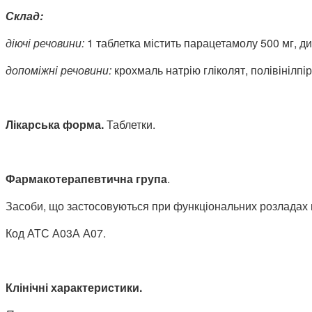
Склад:
діючі речовини:
1 таблетка містить парацетамолу 500 мг, д
допоміжні речовини:
крохмаль натрію гліколят, полівінілп
Лікарська форма.
Таблетки.
Фармакотерапевтична
група
.
Засоби, що застосовуються при функціональних розладах 
Код АТС А03А А07.
Клінічні характеристики.