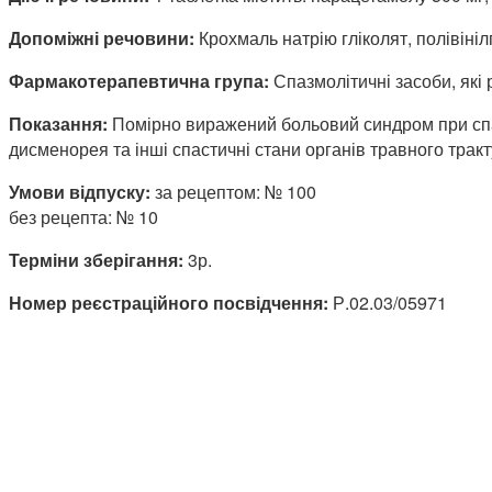
Допоміжні речовини:
Крохмаль натрію гліколят, полівініл
Фармакотерапевтична група:
Спазмолітичні засоби, які 
Показання:
Помірно виражений больовий синдром при спазм
дисменорея та інші спастичні стани органів травного трак
Умови відпуску:
за рецептом: № 100
без рецепта: № 10
Терміни зберігання:
3р.
Номер реєстраційного посвідчення:
Р.02.03/05971