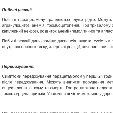
Побічні реакції.
Побічні парацетамолу трапляються дуже рідко. Можуть ви
агранулоцитоз, анемія, тромбоцитопенія. При тривалому за
капілярний некроз), розвиток анемії (гемолітичної та аплас
Побічні реакції дицикломіну: диспепсія, нудота, сухість 
внутрішньоочного тиску, алергічні реакції, почервоніння ш
Передозування.
Симптоми передозування парацетамолом у перші 24 години:
після передозування. Можуть виникати порушення мета
енцефалопатію, кому та смерть. Гостра ниркова недостат
також серцева аритмія. Ураження печінки можливо у доросли