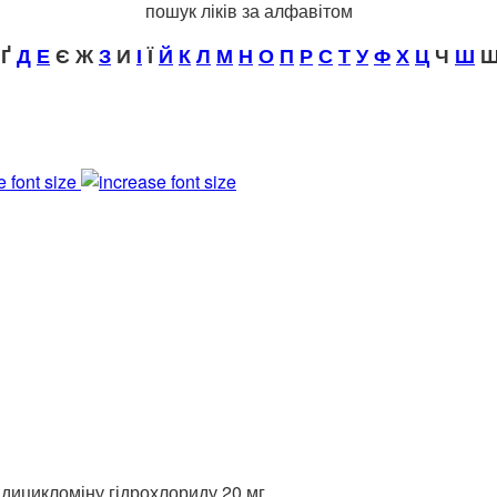
пошук ліків за алфавітом
Ґ
Д
Е
Є Ж
З
И
І
Ї
Й
К
Л
М
Н
О
П
Р
С
Т
У
Ф
Х
Ц
Ч
Ш
Щ
e font size
 дицикломіну гідрохлориду 20 мг