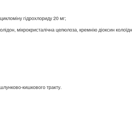
ицикломіну гідрохлориду 20 мг;
іролідон, мікрокристалічна целюлоза, кремнію діоксин колоїд
шлунково-кишкового тракту.