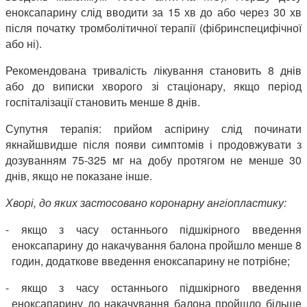
еноксапарину слід вводити за 15 хв до або через 30 хв
після початку тромболітичної терапії (фібринспецифічної
або ні).
Рекомендована тривалість лікування становить 8 днів
або до виписки хворого зі стаціонару, якщо період
госпіталізації становить менше 8 днів.
Супутня терапія: прийом аспірину слід починати
якнайшвидше після появи симптомів і продовжувати з
дозуванням 75-325 мг на добу протягом не менше 30
днів, якщо не показане інше.
Хворі, до яких застосовано коронарну ангіопластику:
- якщо з часу останнього підшкірного введення
еноксапарину до накачування балона пройшло менше 8
годин, додаткове введення еноксапарину не потрібне;
- якщо з часу останнього підшкірного введення
еноксапарину до накачування балона пройшло більше