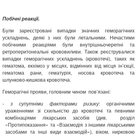
Побічні реакції.
Були зареєстровані випадки значних геморагічних
ускладнень, деякі з них були летальними. Нечастими
побічними реакціями були внутрішньочерепні та
ретроперитонеальні крововиливи. Також реєструвалися
випадки геморагічних ускладнень (кровотечі), таких як
гематома, екхімоз у місцях, відмінних від місця ін’єкції,
гематома рани, гематурія, носова кровотеча та
шлунково-кишкова кровотеча.
Геморагічні прояви, головним чином пов’язані:
- з супутніми факторами ризику
: органічними
ураженнями зі схильністю до кровотечі та певними
комбінаціями лікарських засобів (див. розділ
«Протипоказання» та «Взаємодія з іншими лікарськими
засобами та інші види взаємодій»), віком, нирковою