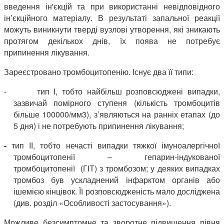
введення ін'єкцій та при використанні невідповідного
ін’єкційного матеріалу. В результаті запальної реакції
можуть виникнути тверді вузлові утворення, які зникають
протягом декількох днів, їх поява не потребує
припинення лікування.
Зареєстровано тромбоцитопенію. Існує два її типи:
-
тип І, тобто найбільш розповсюджені випадки,
зазвичай помірного ступеня (кількість тромбоцитів
більше 100000/мм3), з’являються на ранніх етапах (до
5 дня) і не потребують припинення лікування;
-
тип ІІ, тобто нечасті випадки тяжкої імуноалергічної
тромбоцитопенії – гепарин-індукованої
тромбоцитопенії (ГІТ) з тромбозом; у деяких випадках
тромбоз був ускладнений інфарктом органів або
ішемією кінцівок. Її розповсюдженість мало досліджена
(див. розділ «Особливості застосування»).
Можливе безсимптомне та зворотне підвищення рівня