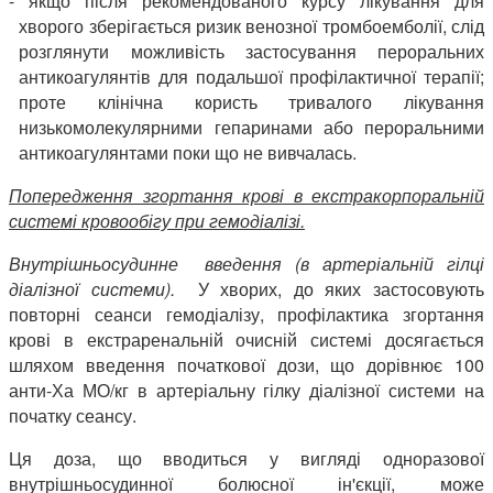
- якщо після рекомендованого курсу лікування для
хворого зберігається ризик венозної тромбоемболії, слід
розглянути можливість застосування пероральних
антикоагулянтів для подальшої профілактичної терапії;
проте клінічна користь тривалого лікування
низькомолекулярними гепаринами або пероральними
антикоагулянтами поки що не вивчалась.
Попередження згортання крові в екстракорпоральній
системі кровообігу при гемодіалізі.
Внутрішньосудинне введення (в артеріальній гілці
діалізної системи).
У хворих, до яких застосовують
повторні сеанси гемодіалізу, профілактика згортання
крові в екстраренальній очисній системі досягається
шляхом введення початкової дози, що дорівнює 100
анти-Ха МО/кг в артеріальну гілку діалізної системи на
початку сеансу.
Ця доза, що вводиться у вигляді одноразової
внутрішньосудинної болюсної ін'єкції, може