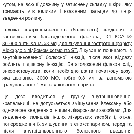
кутом, на всю її довжину у затиснену складку шкіри, яку
тримають між великим і вказівним пальцем до кінця
введення розчину.
Техніка внутрішньовенного (болюсного) введення із
застосуванням багатодозового флакона, КЛЕКСАН®
30 000 анти-Ха МО/3 мл, для лікування гострого інфаркту
міокарда з підйомом сегмента ST.
Лікування починають із
внутрішньовенної болюсної ін’єкції, після якої відразу
роблять підшкірну ін'єкцію. Багатодозовий флакон слід
використовувати, коли необхідно взяти початкову дозу,
яка дорівнює 3000 МО, тобто 0,3 мл, за допомогою
градуйованого 1 мл інсулінового шприца.
Ця доза вводиться у трубку внутрішньовенної
крапельниці, не допускається змішування Клексану або
одночасне введення з іншими лікарськими засобами. Для
видалення залишків інших лікарських засобів і, отже,
попередження їх змішування з еноксапарином, перед та
після внутрішньовенного болюсного введення