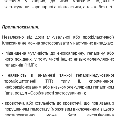
засобом у хворих, до яких можливе подальше
застосування коронарної ангіопластики, а також без неї.
Протипоказання.
Незалежно від дози (лікувальної або профілактичної)
Клексан® не можна застосовувати у наступних випадках:
- підвищена чутливість до еноксапарину, гепарину або
його похідних, у тому числі інших низькомолекулярних
гепаринів (НМГ);
- наявність в анамнезі тяжкої гепариніндукованої
тромбоцитопенії (ГІТ) типу ІІ, спричиненої
нефракціонованим або низькомолекулярним гепарином
(див. розділ «Особливості застосування»);
- кровотеча або схильність до кровотечі, що пов’язана з
порушенням гемостазу (можливим виключенням з цього
протипоказання може бути дисемінована