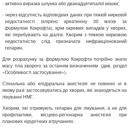
- активна виразка шлунка або дванадцятипалої кишки;
- через відсутність відповідних даних при тяжкій нирковій
недостатності (кліренс креатиніну 30 мл/хв за
формулою Кокрофта), крім окремих випадків у хворих,
які перебувають на діалізі. Хворим з тяжкою нирковою
недостатністю слід призначати нефракціонований
гепарин.
Для розрахунку за формулою Кокрофта потрібно знати
масу тіла хворого за останнім визначенням (див. розділ
«Особливості застосування»).
Спінальна або епідуральна анестезія не повинні ні в
якому разі застосовуватись до хворих, які знаходяться на
лікуванні НМГ.
Хворим, які отримують гепарин для лікування, а не для
профілактики, місцево-регіонарна анестезія при
планових хірургічних втручаннях.