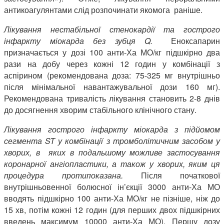
антикоагулянтами слід розпочинати якомога раніше.
Лікування нестабільної стенокардії та гострого
інфаркту міокарда без зубця Q.
Еноксапарин
призначається у дозі 100 анти-Ха МО/кг підшкірно два
рази на добу через кожні 12 годин у комбінації з
аспірином (рекомендована доза: 75-325 мг внутрішньо
після мінімальної навантажувальної дози 160 мг).
Рекомендована тривалість лікування становить 2-8 днів
до досягнення хворим стабільного клінічного стану.
Лікування гострого інфаркту міокарда з підйомом
сегмента ST у комбінації з тромболітичним засобом у
хворих, в яких в подальшому можливе застосування
коронарної ангіопластики, а також у хворих, яким ця
процедура протипоказана.
Після початкової
внутрішньовенної болюсної ін’єкції 3000 анти-Ха МО
вводять підшкірно 100 анти-Ха МО/кг не пізніше, ніж до
15 хв, потім кожні 12 годин (для перших двох підшкірних
введень максимум 10000 анти-Ха МО). Першу дозу