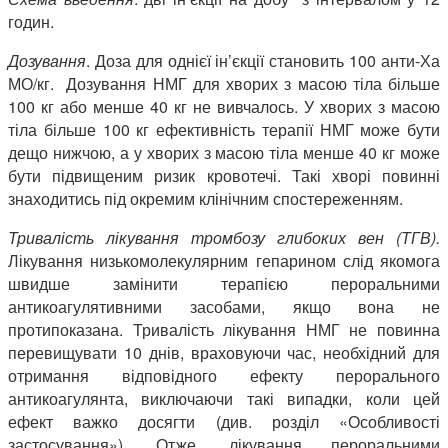
годин.
Дозування
. Доза для однієї ін’єкції становить 100 анти-Ха
МО/кг. Дозування НМГ для хворих з масою тіла більше
100 кг або менше 40 кг не вивчалось. У хворих з масою
тіла більше 100 кг ефективність терапії НМГ може бути
дещо нижчою, а у хворих з масою тіла менше 40 кг може
бути підвищеним ризик кровотечі. Такі хворі повинні
знаходитись під окремим клінічним спостереженням.
Тривалість лікування тромбозу глибоких вен (ТГВ).
Лікування низькомолекулярним гепарином слід якомога
швидше замінити терапією пероральними
антикоагулятивними засобами, якщо вона не
протипоказана. Тривалість лікування НМГ не повинна
перевищувати 10 днів, враховуючи час, необхідний для
отримання відповідного ефекту перорального
антикоагулянта, виключаючи такі випадки, коли цей
ефект важко досягти (див. розділ «Особливості
застосування»). Отже, лікування пероральними