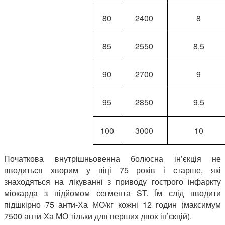
80
2400
8
85
2550
8,5
90
2700
9
95
2850
9,5
100
3000
10
Початкова внутрішньовенна болюсна ін’єкція не
вводиться хворим у віці 75 років і старше, які
знаходяться на лікуванні з приводу гострого інфаркту
міокарда з підйомом сегмента ST. Їм слід вводити
підшкірно 75 анти-Ха МО/кг кожні 12 годин (максимум
7500 анти-Ха МО тільки для перших двох ін’єкцій).