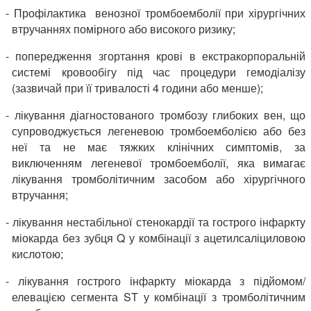
- Профілактика венозної тромбоемболії при хірургічних
втручаннях помірного або високого ризику;
- попередження згортання крові в екстракорпоральній
системі кровообігу під час процедури гемодіалізу
(зазвичай при її тривалості 4 години або менше);
- лікування діагностованого тромбозу глибоких вен, що
супроводжується легеневою тромбоемболією або без
неї та не має тяжких клінічних симптомів, за
виключенням легеневої тромбоемболії, яка вимагає
лікування тромболітичним засобом або хірургічного
втручання;
- лікування нестабільної стенокардії та гострого інфаркту
міокарда без зубця Q у комбінації з ацетилсаліциловою
кислотою;
- лікування гострого інфаркту міокарда з підйомом/
елевацією сегмента ST у комбінації з тромболітичним