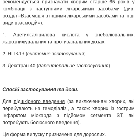
рекомендується призначати хворим старше 65 років у
комбінації з наступними лікарськими засобами (див.
розділ «Взаємодія з іншими лікарськими засобами та інші
види взаємодій»):
1. Ацетилсаліцилова кислота у знеболювальних,
жарознижувальних та протизапальних дозах.
2. НПЗЛЗ (
системне застосування
).
3. Декстран 40 (
парентеральне застосування
).
Спосіб застосування та дози.
Для
підшкірного введення
(за виключенням хворих, які
перебувають на гемодіалізі, а також хворих із гострим
інфарктом міокарда з підйомом сегмента ST, які
потребують болюсного введення).
Ця форма випуску призначена для дорослих.