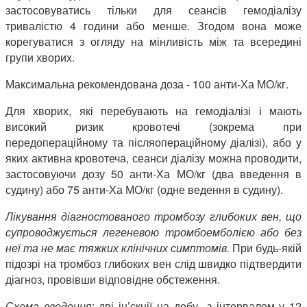
застосовуватись тільки для сеансів гемодіалізу
тривалістю 4 години або менше. Згодом вона може
корегуватися з огляду на мінливість між та всередині
групи хворих.
Максимальна рекомендована доза - 100 анти-Ха МО/кг.
Для хворих, які перебувають на гемодіалізі і мають
високий ризик кровотечі (зокрема при
передопераційному та післяопераційному діалізі), або у
яких активна кровотеча, сеанси діалізу можна проводити,
застосовуючи дозу 50 анти-Ха МО/кг (два введення в
судину) або 75 анти-Ха МО/кг (одне ведення в судину).
Лікування діагностованого тромбозу глибоких вен, що
супроводжується легеневою тромбоемболією або без
неї та не має тяжких клінічних симптомів.
При будь-якій
підозрі на тромбоз глибоких вен слід швидко підтвердити
діагноз, провівши відповідне обстеження.
Схема введення
: дві ін’єкції на добу з інтервалом у 12