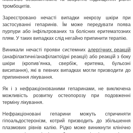
тромбоцитів.
Зареєстровано нечасті випадки некрозу шкіри при
застосуванні гепаринів. Їм може передувати поява
пурпури або інфільтрованих та болісних еритематозних
плям. У таких випадках слід негайно припинити терапію.
Виникали нечасті прояви системних
алергічних реакцій
(анафілактичні/анафілактоїдні реакції) або реакцій з боку
шкіри (кропив’янка, свербіж, еритема, бульозні
висипання), які в певних випадках могли призводити до
припинення лікування.
Як і з нефракціонованими гепаринами, не виключена
можливість розвитку остеопорозу при подовженні
терміну лікування.
Нефракціоновані гепарини можуть спричиняти
гіпоальдостеронізм, котрий призводить до збільшення
плазмових рівнів калію. Рідко може виникнути клінічно