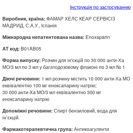
Інструкція по застосуванню
Виробник, країна:
ФАМАР ХЕЛС КЕАР СЕРВІСІЗ
МАДРИД, С.А.У., Іспанія
Міжнародна непатентована назва:
Enoxaparin
АТ код:
B01AB05
Форма випуску:
Розчин для ін'єкцій по 30 000 анти-Ха
МО/3 мл по 3 мл у багатодозовому флаконі по 3 мл № 1
Діючі речовини:
1 мл розчину містить 10 000 анти-Ха МО
еквівалентно 100 мг еноксапарину натрію;
30 000 анти-Xa МО/3 мл еквівалентно 300 мг
еноксапарину натрію
Допоміжні речовини:
Спирт бензиловий, вода для
ін’єкцій.
Фармакотерапевтична група:
Антикоагулянти