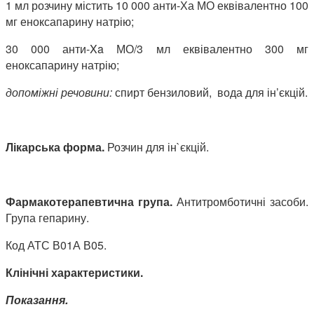
1 мл розчину містить 10 000 анти-Ха МО еквівалентно 100
мг еноксапарину натрію;
30 000 анти-Xa МО/3 мл еквівалентно 300 мг
еноксапарину натрію;
допоміжні речовини:
спирт бензиловий,
вода для ін’єкцій.
Лікарська форма.
Розчин для ін`єкцій.
Фармакотерапевтична група.
Антитромботичні засоби.
Група гепарину.
Код АТС В01А В05.
Клінічні характеристики.
Показання.