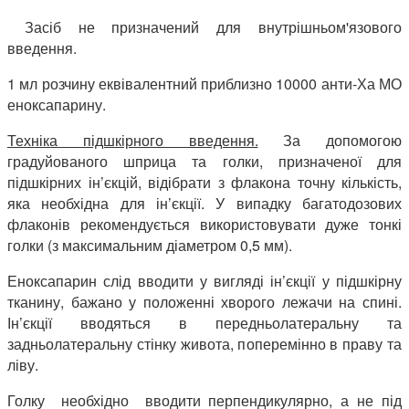
Засіб не призначений для внутрішньом'язового
введення.
1 мл розчину еквівалентний приблизно 10000 анти-Ха МО
еноксапарину.
Техніка підшкірного введення.
За допомогою
градуйованого шприца та голки, призначеної для
підшкірних ін’єкцій, відібрати з флакона точну кількість,
яка необхідна для ін’єкції. У випадку багатодозових
флаконів рекомендується використовувати дуже тонкі
голки (з максимальним діаметром 0,5 мм).
Еноксапарин слід вводити у вигляді ін’єкції у підшкірну
тканину, бажано у положенні хворого лежачи на спині.
Ін’єкції вводяться в передньолатеральну та
задньолатеральну стінку живота, поперемінно в праву та
ліву.
Голку необхідно вводити перпендикулярно, а не під