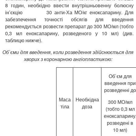
8 годин, необхідно ввести внутрішньовенну болюсну
ін’єкцію 30 анти-Ха МО/кг еноксапарину. Для
забезпечення точності обсягів для введення
рекомендується розвести препарат до 300 МО/мл (тобто
0,3 мл еноксапарину, розведеного у 10 мл) (див.
таблицю нижче).
Об`
єми для введення, коли розведення здійснюється для
хворих з коронарною ангіопластикою:
Об`єм для
введення при
розведенні д
Маса
Необхідна
300 МО/мл
тіла
доза
(тобто 0,3 мл
еноксапарину
розведені в
10 мл)