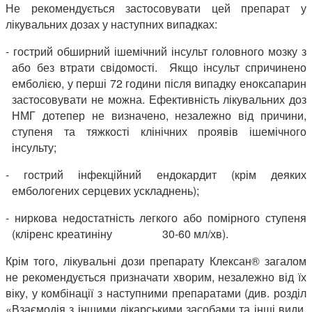
Не рекомендується застосовувати цей препарат у
лікувальних дозах у наступних випадках:
- гострий обширний ішемічний інсульт головного мозку з
або без втрати свідомості. Якщо інсульт спричинено
емболією, у перші 72 години після випадку еноксапарин
застосовувати не можна. Ефективність лікувальних доз
НМГ дотепер не визначено, незалежно від причини,
ступеня та тяжкості клінічних проявів ішемічного
інсульту;
- гострий інфекційний ендокардит (крім деяких
ембологених серцевих ускладнень);
- ниркова недостатність легкого або помірного ступеня
(кліренс креатиніну 30-60 мл/хв).
Крім того, лікувальні дози препарату Клексан® загалом
не рекомендується призначати хворим, незалежно від їх
віку, у комбінації з наступними препаратами (див. розділ
«Взаємодія з іншими лікарськими засобами та інші види