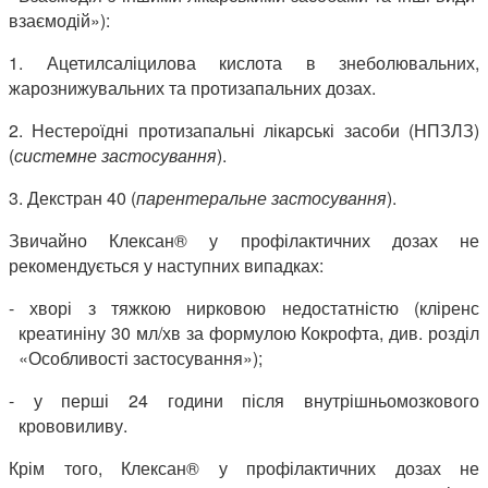
взаємодій»):
1. Ацетилсаліцилова кислота в знеболювальних,
жарознижувальних та протизапальних дозах.
2. Нестероїдні протизапальні лікарські засоби (НПЗЛЗ)
(
системне застосування
).
3. Декстран 40 (
парентеральне застосування
).
Звичайно Клексан® у профілактичних дозах не
рекомендується у наступних випадках:
- хворі з тяжкою нирковою недостатністю (кліренс
креатиніну 30 мл/хв за формулою Кокрофта, див. розділ
«Особливості застосування»);
- у перші 24 години після внутрішньомозкового
крововиливу.
Крім того, Клексан® у профілактичних дозах не