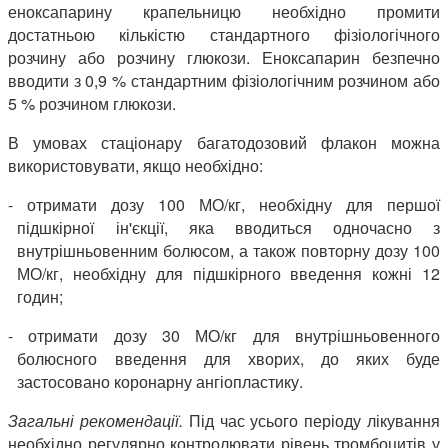
еноксапарину крапельницю необхідно промити
достатньою кількістю стандартного фізіологічного
розчину або розчину глюкози. Еноксапарин безпечно
вводити з 0,9 % стандартним фізіологічним розчином або
5 % розчином глюкози.
В умовах стаціонару багатодозовий флакон можна
використовувати, якщо необхідно:
- отримати дозу 100 МО/кг, необхідну для першої
підшкірної ін'єкції, яка вводиться одночасно з
внутрішньовенним болюсом, а також повторну дозу 100
МО/кг, необхідну для підшкірного введення кожні 12
годин;
- отримати дозу 30 МО/кг для внутрішньовенного
болюсного введення для хворих, до яких буде
застосовано коронарну ангіопластику.
Загальні рекомендації.
Під час усього періоду лікування
необхідно регулярно контролювати рівень тромбоцитів у