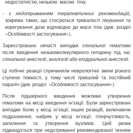
недостатністю, низькою масою тіла;
- з недотриманням терапевтичних рекомендацій,
зокрема таких, що стосуються тривалості лікування та
корегування дози відповідно до маси тіла (див. розділ
«Особливості застосування»).
Зареєстровано нечасті випадки спінальної гематоми
після введення низькомолекулярного гепарину під час
спінальної анестезії, аналгезії або епідуральної анестезії.
Ці побічні реакції спричиняли неврологічні зміни різного
ступеня тяжкості, у тому числі тривалий та постійний
параліч (див. розділ «Особливості застосування»).
Після підшкірного введення можливе утворення
гематоми на місці введення ін’єкції. Були зареєстровані
випадки болю у місці ін’єкції, інших реакцій, включаючи
подразнення, набряк у місці ін’єкції, гіперчутливість,
запалення та утворення вузликів. Цей ризик
підвищується при недотриманні рекомендованої техніки