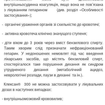
внутрішньосудинна коагуляція, якщо вона не пов’язана
з лікуванням гепарином (див. розділ «Особливості
застосування»);
- органічні ураження органів зі схильністю до кровотечі;
- активна кровотеча клінічно значущого ступеня;
- діти віком до 3 років через вміст бензилового спирту.
Таким хворим слід призначати нефракціонований
гепарин. У недоношених немовлят під час введення
лікарських засобів, що містять бензиловий спирт,
спостерігалося таке порушення дихання як синдром
утрудненого дихання (метаболічний ацидоз,
неврологічні розлади, паузи в диханні та ін.).
Клексан® 300 не можна застосовувати у лікувальних
дозах в наступних випадках:
- внутрішньомозковий крововилив;