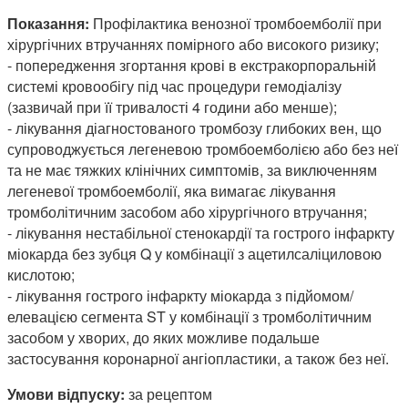
Показання:
Профілактика венозної тромбоемболії при
хірургічних втручаннях помірного або високого ризику;
- попередження згортання крові в екстракорпоральній
системі кровообігу під час процедури гемодіалізу
(зазвичай при її тривалості 4 години або менше);
- лікування діагностованого тромбозу глибоких вен, що
супроводжується легеневою тромбоемболією або без неї
та не має тяжких клінічних симптомів, за виключенням
легеневої тромбоемболії, яка вимагає лікування
тромболітичним засобом або хірургічного втручання;
- лікування нестабільної стенокардії та гострого інфаркту
міокарда без зубця Q у комбінації з ацетилсаліциловою
кислотою;
- лікування гострого інфаркту міокарда з підйомом/
елевацією сегмента ST у комбінації з тромболітичним
засобом у хворих, до яких можливе подальше
застосування коронарної ангіопластики, а також без неї.
Умови відпуску:
за рецептом