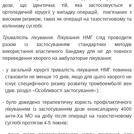
дози, що ідентична тій, яка застосовується в
ортопедичній хірургії у випадку операцій, пов'язаних з
високим ризиком, таких як операції на тазостегновому та
колінному суглобі.
Тривалість лікування.
Лікування НМГ слід проводити
разом із застосуванням стандартних методів
використання еластичного бандажу для ніг до повного
переведення хворого на амбулаторне лікування:
- у загальній хірургії тривалість лікування НМГ повинна
становити не менше 10 днів, якщо для цього хворого не
існує специфічного ризику розвитку тромбоемболії вен
(див. розділ «Особливості застосування»);
- було доведено терапевтичну користь профілактичного
лікуванням із застосуванням дози еноксапарину 4000
анти-Ха МО на добу після операції на тазостегновому
суглобі протягом 4-5 тижнів;