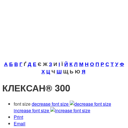
А
Б
В
Г
Ґ
Д
Е
Є Ж
З
И
І
Ї
Й
К
Л
М
Н
О
П
Р
С
Т
У
Ф
Х
Ц
Ч
Ш
Щ Ь Ю
Я
КЛЕКСАН® 300
font size
decrease font size
increase font size
Print
Email