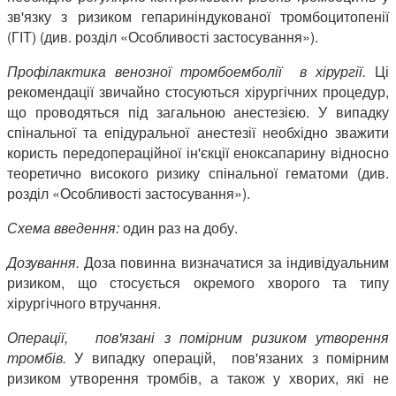
зв'язку з ризиком гепариніндукованої тромбоцитопенії
(ГІТ) (див. розділ «Особливості застосування»).
Профілактика венозної тромбоемболії в хірургії.
Ці
рекомендації звичайно стосуються хірургічних процедур,
що проводяться під загальною анестезією. У випадку
спінальної та епідуральної анестезії необхідно зважити
користь передопераційної ін'єкції еноксапарину відносно
теоретично високого ризику спінальної гематоми (див.
розділ «Особливості застосування»).
Схема введення:
один раз на добу.
Дозування.
Доза повинна визначатися за індивідуальним
ризиком, що стосується окремого хворого та типу
хірургічного втручання.
Операції, пов'язані з помірним ризиком утворення
тромбів.
У випадку операцій, пов'язаних з помірним
ризиком утворення тромбів, а також у хворих, які не