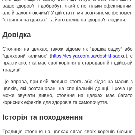
ваше здоров'я і добробут, який є не тільки ефективним,
але й захоплюючим? У цій статті ми розглянемо феномен
"стояння на цвяхах" та його вплив на здоров'я людини.
Довідка
Стояння на цвяхах, також відоме як "дошка садху" або
"цвяховий килимок" (
https://teslyar.com.ua/doshki-sadxu
), є
практикою, яка має свої коріння в стародавній індійській
традиції.
Це вправа, при якій людина стоїть або сідає на масив з
цвяхів, які розташовані на спеціальній дошці. І хоча це
може звучати дивно, стояння на цвяхах має багато
корисних ефектів для здоров'я та самопочуття.
Історія та походження
Традиція стояння на цвяхах сягає своїх коренів більше