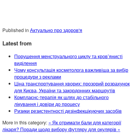
Published in
Актуально про здоров'я
Latest from
Порушення менструального циклу та кров’янисті
виділення
Чому консультація косметолога важливіша за вибір
процедури з реклами
Ціна транспортування хворих: прозорий розрахунок
для Києва, України та закордонних маршрутів
Комплаєнс-терапія як шлях до стабільного
лікування і довіри до процесу
Ризики резистентності дезінфекцікуючих засобів
More in this category:
« Як отримати бали для категорії
лікаря?
Поради щодо вибору футляру для окулярів »