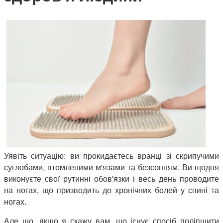
Уявіть ситуацію: ви прокидаєтесь вранці зі скрипучими
суглобами, втомленими м'язами та безсонням. Ви щодня
виконуєте свої рутинні обов'язки і весь день проводите
на ногах, що призводить до хронічних болей у спині та
ногах.
Але що, якщо я скажу вам, що існує спосіб поліпшити