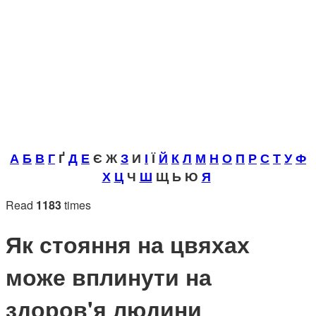
А
Б
В
Г
Ґ
Д
Е
Є Ж
З
И
І
Ї
Й
К
Л
М
Н
О
П
Р
С
Т
У
Ф
Х
Ц
Ч
Ш
Щ Ь Ю
Я
Read
1183
times
Як стояння на цвяхах
може вплинути на
здоров'я людини