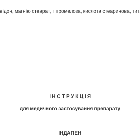
ідон, магнію стеарат, гіпромелоза, кислота стеаринова, тит
І Н С Т Р У К Ц І Я
для медичного застосування препарату
ІНДАПЕН