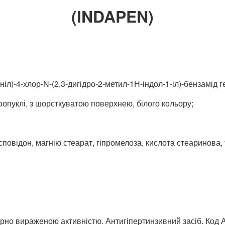
(INDAPEN)
іл)-4-хлор-N-(2,3-дигідро-2-метил-1Н-індол-1-іл)-бензамід ге
двоопуклі, з шорсткуватою поверхнею, білого кольору;
повідон, магнію стеарат, гіпромелоза, кислота стеаринова, 
ірно вираженою активністю. Антигіпертинзивний засіб. Код 