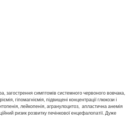
ура, загострення симптомів системного червоного вовчака,
ріємія, гіпомагніємія, підвищені концентрації глюкози і
цитопенія, лейкопенія, агранулоцитоз, апластична анемія
нційний ризик розвитку печінкової енцефалопатії. Дуже