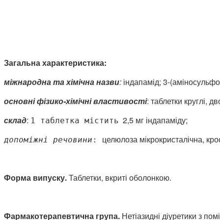
Загальна характеристика:
міжнародна та хімічна назви
:
індапамід; 3-(аміносульфон
основні фізико-хімічні властивості
: таблетки круглі, 
склад
:
2,5 мг індапаміду;
1
таблетка містить
целюлоза мікрокристалічна, крос
допоміжні речовини
:
Форма випуску.
Таблетки, вкриті оболонкою.
Фармакотерапевтична група.
Нетіазидні діуретики з пом