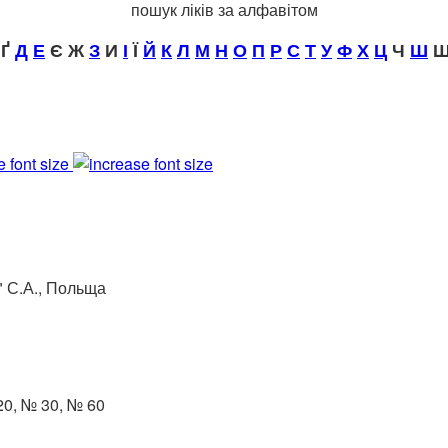
пошук ліків за алфавітом
Ґ
Д
Е
Є Ж
З
И
І
Ї
Й
К
Л
М
Н
О
П
Р
С
Т
У
Ф
Х
Ц
Ч
Ш
Щ
e font size
С.А., Польща
20, № 30, № 60