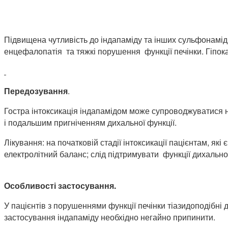
Підвищена чутливість до індапаміду та інших сульфонаміді
енцефалопатія та тяжкі порушення функції печінки. Гіпокал
Передозування
.
Гостра інтоксикація індапамідом може супроводжуватися н
і подальшим пригніченням дихальної функції.
Лікування: на початковій стадії інтоксикації пацієнтам, я
електролітний баланс; слід підтримувати функції дихально
Особливості застосування.
У пацієнтів з порушеннями функції печінки тіазидоподібні
застосування індапаміду необхідно негайно припинити.