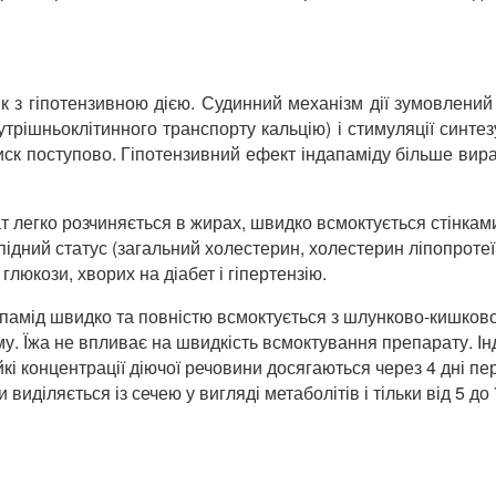
тик з гіпотензивною дією. Судинний механізм дії зумовлени
трішньоклітинного транспорту кальцію) і стимуляції синт
тиск поступово. Гіпотензивний ефект індапаміду більше вир
 легко розчиняється в жирах, швидко всмоктується стінками
підний статус (загальний холестерин, холестерин ліпопротеїн
глюкози, хворих на діабет і гіпертензію.
амід швидко та повністю всмоктується з шлунково-кишковог
у. Їжа не впливає на швидкість всмоктування препарату. Інд
кі концентрації діючої речовини досягаються через 4 дні пе
 виділяється із сечею у вигляді метаболітів і тільки від 5 д