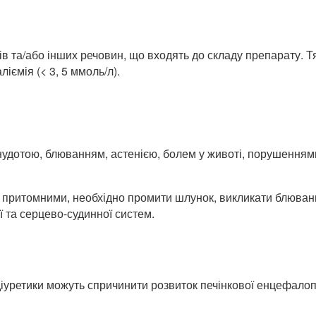
в та/або інших речовин, що входять до складу препарату. Тя
іємія (< 3, 5 ммоль/л).
удотою, блюванням, астенією, болем у животі, порушеннями
кі є притомними, необхідно промити шлунок, викликати блюва
ї та серцево-судинної систем.
 діуретики можуть спричинити розвиток печінкової енцефалоп