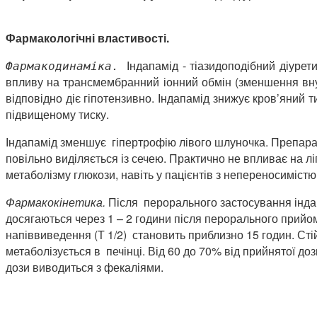
Фармакологічні властивості.
Індапамід - тіазидоподібний діуре
Фармакодинаміка.
впливу на трансмембранний іонний обмін (зменшення вну
відповідно діє гіпотензивно. Індапамід знижує кров’яний 
підвищеному тиску.
Індапамід зменшує гіпертрофію лівого шлуночка. Препарат
повільно виділяється із сечею. Практично не впливає на лі
метаболізму глюкози, навіть у пацієнтів з непереносимістю 
Фармакокінетика.
Після перорального застосування індап
досягаються через 1 – 2 години після перорального прийом
напіввиведення (Т 1/2) становить приблизно 15 годин. Стій
метаболізується в печінці. Від 60 до 70% від прийнятої дози
дози виводиться з фекаліями.