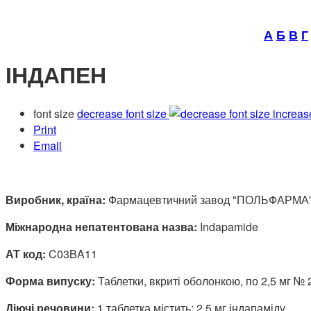
А
Б
В
Г
ІНДАПЕН
font size
decrease font size
increas
Print
Email
Виробник, країна:
Фармацевтичний завод "ПОЛЬФАРМА" 
Міжнародна непатентована назва:
Indapamide
АТ код:
C03BA11
Форма випуску:
Таблетки, вкриті оболонкою, по 2,5 мг № 
Діючі речовини:
1 таблетка містить: 2,5 мг індапаміду