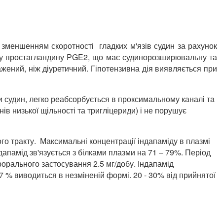
й зменшенням скоротності гладких м'язів судин за рахунок
езу простагландину PGE2, що має судинорозширювальну та
ажений, ніж діуретичний. Гіпотензивна дія виявляється при
 судин, легко реабсорбується в проксимальному каналі та
ів низької щільності та тригліцериди) і не порушує
о тракту. Максимальні концентрації індапаміду в плазмі
апамід зв'язується з білками плазми на 71 – 79%. Період
рорального застосування 2.5 мг/добу. Індапамід
о 7 % виводиться в незміненій формі. 20 - 30% від прийнятої