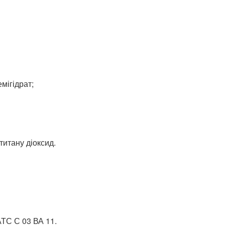
мігідрат;
титану діоксид.
АТС С 03 ВА 11.