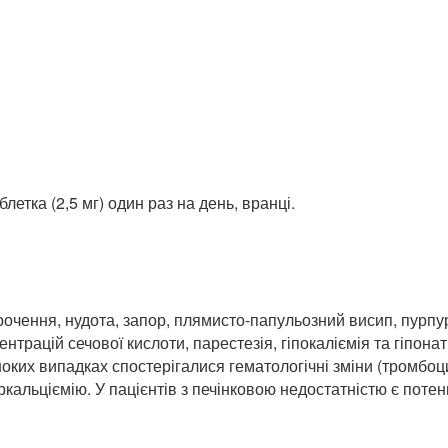
етка (2,5 мг) один раз на день, вранці.
морочення, нудота, запор, плямисто-папульозний висип, пурп
ентрацій сечової кислоти, парестезія, гіпокаліємія та гіпонат
иноких випадках спостерігалися гематологічні зміни (тромбо
ркальціємію. У пацієнтів з печінковою недостатністю є поте