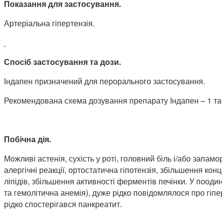
Показання для застосування.
Артеріальна гіпертензія.
Спосіб застосування та дози.
Індапен призначений для перорального застосування.
Рекомендована схема дозування препарату Індапен – 1 табл
Побічна дія.
Можливі астенія, сухість у роті, головний біль і/або запа
алергічні реакції, ортостатична гіпотензія, збільшення конц
ліпідів, збільшення активності ферментів печінки. У поод
та гемолітична анемія), дуже рідко повідомлялося про гіпе
рідко спостерігався панкреатит.