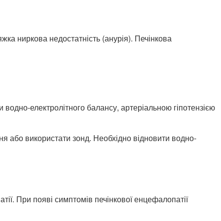
жка ниркова недостатність (анурія). Печінкова
 водно-електролітного балансу, артеріальною гіпотензією
ння або використати зонд. Необхідно відновити водно-
атії. При появі симптомів печінкової енцефалопатії