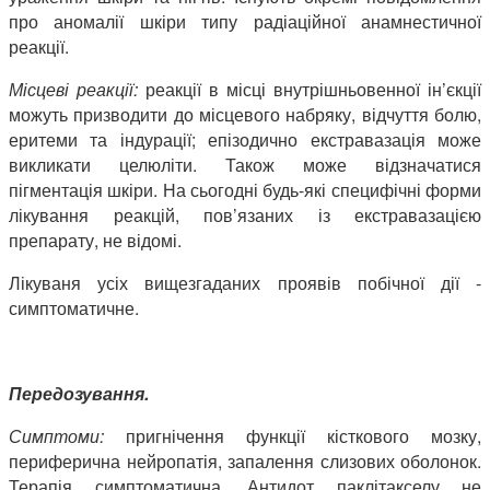
про аномалії шкіри типу радіаційної анамнестичної
реакції.
Місцеві реакції:
реакції в місці внутрішньовенної ін’єкції
можуть призводити до місцевого набряку, відчуття болю,
еритеми та індурації; епізодично екстравазація може
викликати целюліти. Також може відзначатися
пігментація шкіри. На сьогодні будь-які специфічні форми
лікування реакцій, пов’язаних із екстравазацією
препарату, не відомі.
Лікуваня усіх вищезгаданих проявів побічної дії -
симптоматичне.
Передозування.
Симптоми:
пригнічення функції кісткового мозку,
периферична нейропатія, запалення слизових оболонок.
Терапія симптоматична. Антидот паклітакселу не