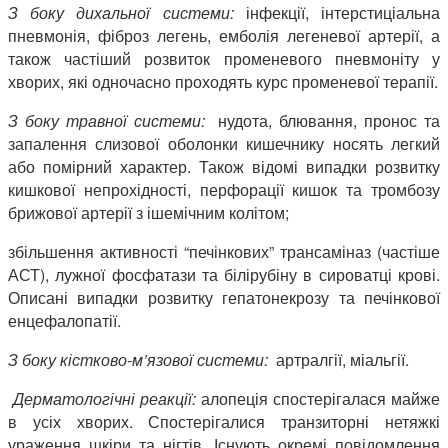
З боку дихальної системи:
інфекції, інтерстиціальна
пневмонія, фіброз легень, емболія легеневої артерії, а
також частіший розвиток променевого пневмоніту у
хворих, які одночасно проходять курс променевої терапії.
З боку травної системи:
нудота, блювання, пронос та
запалення слизової оболонки кишечнику носять легкий
або помірний характер. Також відомі випадки розвитку
кишкової непрохідності, перфорації кишок та тромбозу
брижової артерії з ішемічним колітом;
збільшення активності “печінкових” трансаміназ (частіше
АСТ), лужної фосфатази та білірубіну в сироватці крові.
Описані випадки розвитку гепатонекрозу та печінкової
енцефалопатії.
З боку кістково-м’язової системи:
артралгії, міальгії.
Дерматологічні реакції:
алопеція спостерігалася майже
в усіх хворих. Спостерігалися транзиторні нетяжкі
ураження шкіри та нігтів. Існують окремі повідомлення