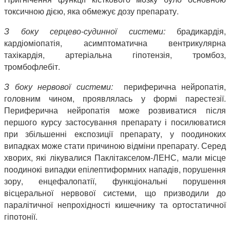
токсичною дією, яка обмежує дозу препарату.
З боку серцево-судинної системи:
брадикардія,
кардіоміопатія, асимптоматична вентрикулярна
тахікардія, артеріальна гіпотензія, тромбоз,
тромбофлебіт.
З боку нервової системи:
периферична нейропатія,
головним чином, проявлялась у формі парестезії.
Периферична нейропатія може розвиватися після
першого курсу застосування препарату і посилюватися
при збільшенні експозиції препарату, у поодиноких
випадках може стати причиною відміни препарату. Серед
хворих, які лікувалися Паклітакселом-ЛЕНС, мали місце
поодинокі випадки епілептиформних нападів, порушення
зору, енцефалопатії, функціональні порушення
вісцеральної нервової системи, що призводили до
паралітичної непрохідності кишечнику та ортостатичної
гіпотонії.