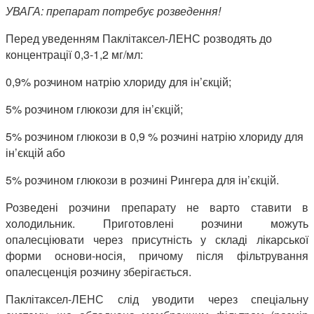
УВАГА: препарат потребує розведення!
Перед уведенням Паклітаксел-ЛЕНС розводять до
концентрації 0,3-1,2 мг/мл:
0,9% розчином натрію хлориду для ін’єкцій;
5% розчином глюкози для ін’єкцій;
5% розчином глюкози в 0,9 % розчині натрію хлориду для
ін’єкцій або
5% розчином глюкози в розчині Рингера для ін’єкцій.
Розведені розчини препарату не варто ставити в
холодильник. Приготовлені розчини можуть
опалесціювати через присутність у складі лікарської
форми основи-носія, причому після фільтрування
опалесценція розчину зберігається.
Паклітаксел-ЛЕНС слід уводити через спеціальну