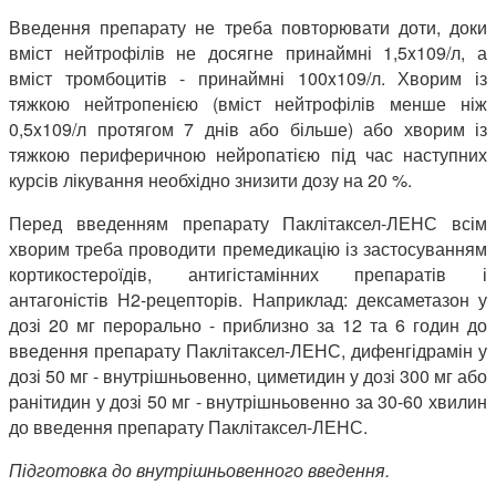
Введення препарату не треба повторювати доти, доки
вміст нейтрофілів не досягне принаймні 1,5x109/л, а
вміст тромбоцитів - принаймні 100x109/л. Хворим із
тяжкою нейтропенією (вміст нейтрофілів менше ніж
0,5x109/л протягом 7 днів або більше) або хворим із
тяжкою периферичною нейропатією під час наступних
курсів лікування необхідно знизити дозу на 20 %.
Перед введенням препарату Паклітаксел-ЛЕНС всім
хворим треба проводити премедикацію із застосуванням
кортикостероїдів, антигістамінних препаратів і
антагоністів Н2-рецепторів. Наприклад: дексаметазон у
дозі 20 мг перорально - приблизно за 12 та 6 годин до
введення препарату Паклітаксел-ЛЕНС, дифенгідрамін у
дозі 50 мг - внутрішньовенно,
циметидин у дозі 300 мг або
ранітидин у дозі 50 мг - внутрішньовенно за 30-60 хвилин
до введення препарату Паклітаксел-ЛЕНС.
Підготовка до внутрішньовенного введення.