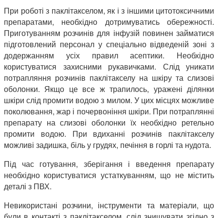
При роботі з паклітакселом, як і з іншими цитотоксичними
препаратами, необхідно
дотримуватись обережності.
Приготуванням розчинів для інфузій повинен займатися
підготовлений персонал у спеціально відведеній зоні з
додержанням усіх правил асептики. Необхідно
користуватися захисними рукавичками. Слід уникати
потрапляння розчинів паклітакселу на шкіру та слизові
оболонки. Якщо це все ж трапилось, уражені ділянки
шкіри слід промити водою з милом. У цих місцях можливе
поколювання, жар і почервоніння шкіри. При потраплянні
препарату на слизові оболонки їх необхідно ретельно
промити водою. При вдиханні розчинів паклітакселу
можливі задишка, біль у грудях, печіння в горлі та нудота.
Під час готування, зберігання і введення препарату
необхідно користуватися устаткуванням, що не містить
деталі з ПВХ.
Невикористані розчини, інструменти та матеріали, що
були в контакті з паклітакселом, слід знищувати згідно з