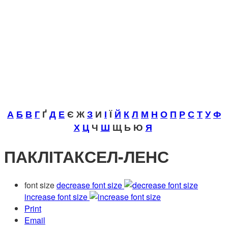
А
Б
В
Г
Ґ
Д
Е
Є Ж
З
И
І
Ї
Й
К
Л
М
Н
О
П
Р
С
Т
У
Ф
Х
Ц
Ч
Ш
Щ Ь Ю
Я
ПАКЛІТАКСЕЛ-ЛЕНС
font size
decrease font size
increase font size
Print
Email