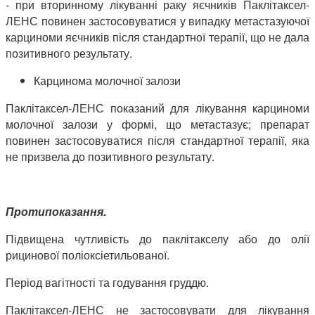
- при вторинному лікуванні раку яєчників Паклітаксел-
ЛЕНС повинен застосовуватися у випадку метастазуючої
карциноми яєчників після стандартної терапії, що не дала
позитивного результату.
Карцинома молочної залози
Паклітаксел-ЛЕНС показаний для лікування карциноми
молочної залози у формі, що метастазує; препарат
повинен застосовуватися після стандартної терапії, яка
не призвела до позитивного результату.
Протипоказання.
Підвищена чутливість до паклітакселу або до олії
рицинової поліоксіетильованої.
Період вагітності та годування груддю.
Паклітаксел-ЛЕНС не застосовувати для лікування