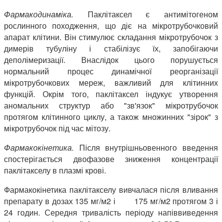
Фармакодинаміка.
Паклітаксел є антимітогеном
рослинного походження, що діє на мікротрубочковий
апарат клітини. Він стимулює складання мікротрубочок з
димерів тубуліну і стабілізує їх, запобігаючи
деполімеризації. Внаслідок цього порушується
нормальний процес динамічної реорганізації
мікротрубочкових мереж, важливий для клітинних
функцій. Окрім того, паклітаксел індукує утворення
аномальних структур або "зв'язок" мікротрубочок
протягом клітинного циклу, а також множинних "зірок" з
мікротрубочок під час мітозу.
Фармакокінетика.
Після внутрішньовенного введення
спостерігається двофазове зниження концентрації
паклітакселу в плазмі крові.
Фармакокінетика паклітакселу вивчалася після вливання
препарату в дозах 135 мг/м2 і 175 мг/м2 протягом 3 і
24 годин. Середня тривалість періоду напіввиведення