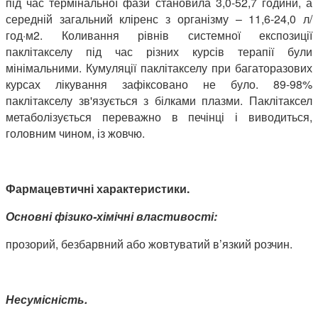
під час термінальної фази становила 3,0-52,7 години, а
середній загальний кліренс з організму – 11,6-24,0 л/
год·м2. Коливання рівнів системної експозиції
паклітакселу під час різних курсів терапії були
мінімальними. Кумуляції паклітакселу при багаторазових
курсах лікування зафіксовано не було. 89-98%
паклітакселу зв'язується з білками плазми. Паклітаксел
метаболізується переважно в печінці і виводиться,
головним чином, із жовчю.
Фармацевтичні характеристики.
Основні фізико-хімічні властивості:
прозорий, безбарвний або жовтуватий в’язкий розчин.
Несумісність.