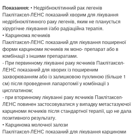
Показання:
• Недрібноклітинний рак легенів
Паклітаксел-ЛЕНС показаний хворим для лікування
недрібноклітинного раку легенів, яким не планується
хірургічне лікування і/або радіаційна терапія.
• Карцинома яєчників
Паклітаксел-ЛЕНС показаний для лікування поширеної
форми карциноми яєчників як моно- препарат або в
комбінації з іншими препаратами.
- При первинному лікуванні раку яєчників Паклітаксел-
ЛЕНС показаний для хворих із поширеним
захворюванням або із залишковою пухлиною (більше 1
см) після проведення лапаротомії у комбінації з
цисплатином;
- при вторинному лікуванні раку яєчників Паклітаксел-
ЛЕНС повинен застосовуватися у випадку метастазуючої
карциноми яєчників після стандартної терапії, що не дала
позитивного результату.
• Карцинома молочної залози
Паклітаксел-ЛЕНС показаний для лікування карциноми