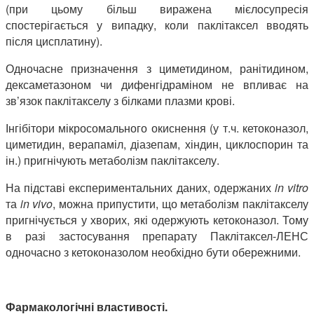
(при цьому більш виражена мієлосупресія
спостерігається у випадку, коли паклітаксел вводять
після цисплатину).
Одночасне призначення з циметидином, ранітидином,
дексаметазоном чи дифенгідраміном не впливає на
зв’язок паклітакселу з білками плазми крові.
Інгібітори мікросомального окиснення (у т.ч. кетоконазол,
циметидин, верапаміл, діазепам, хіндин, циклоспорин та
ін.) пригнічують метаболізм паклітакселу.
На підставі експериментальних даних, одержаних
in vitro
та
in vivo
, можна припустити, що метаболізм паклітакселу
пригнічується у хворих, які одержують кетоконазол. Тому
в разі застосування препарату Паклітаксел-ЛЕНС
одночасно з кетоконазолом необхідно бути обережними.
Фармакологічні властивості.