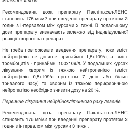
молочної залози
Рекомендована доза препарату Паклітаксел-ЛЕНС
становить 175 мг/м2 при введенні препарату протягом 3
годин з інтервалом між курсами 3 тижні. В подальшому
дози препарату визначають залежно від індивідуальної
реакції хворого на препарат.
Не треба повторювати введення препарату, поки вміст
нейтрофілів не досягне принаймні 1,5x109/л, а вміст
тромбоцитів - принаймні 100x109/л. У подальших курсах
лікування хворим із тяжкою нейтропенією (вміст
нейтрофілів 0,5x109/л протягом 7 днів або більш
тривалого часу) та хворим із тяжкою периферичною
нейропатією необхідно знизити дозу на 20 %.
Первинне лікування недрібноклітинного раку легенів
Рекомендована доза препарату Паклітаксел-ЛЕНС
становить 175 мг/м2 при введенні препарату протягом 3
годин з інтервалом між курсами 3 тижні.