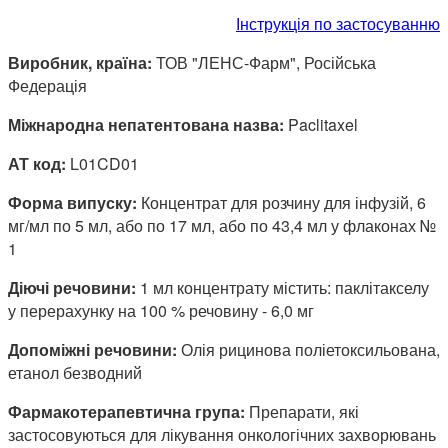
Інструкція по застосуванню
Виробник, країна:
ТОВ "ЛЕНС-Фарм", Російська
Федерація
Міжнародна непатентована назва:
Paclitaxel
АТ код:
L01CD01
Форма випуску:
Концентрат для розчину для інфузій, 6
мг/мл по 5 мл, або по 17 мл, або по 43,4 мл у флаконах №
1
Діючі речовини:
1 мл концентрату містить: паклітакселу
у перерахунку на 100 % речовину - 6,0 мг
Допоміжні речовини:
Олія рицинова поліетоксильована,
етанол безводний
Фармакотерапевтична група:
Препарати, які
застосовуються для лікування онкологічних захворювань