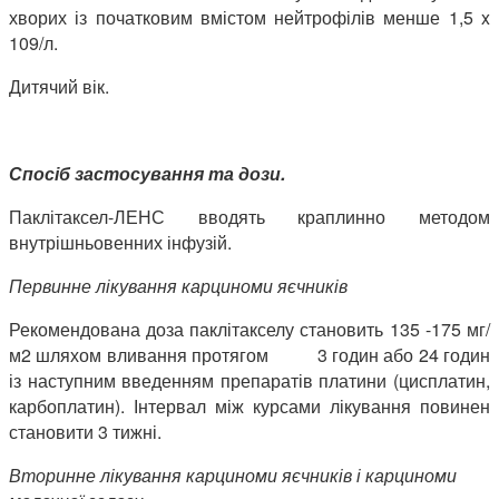
хворих із початковим вмістом нейтрофілів менше 1,5 x
109/л.
Дитячий вік.
Спосіб застосування та дози.
Паклітаксел-ЛЕНС вводять краплинно методом
внутрішньовенних інфузій.
Первинне лікування карциноми яєчників
Рекомендована доза паклітакселу становить 135 -175 мг/
м2 шляхом вливання протягом 3 годин або 24 годин
із наступним введенням препаратів платини (цисплатин,
карбоплатин). Інтервал між курсами лікування повинен
становити 3 тижні.
Вторинне лікування карциноми яєчників і карциноми