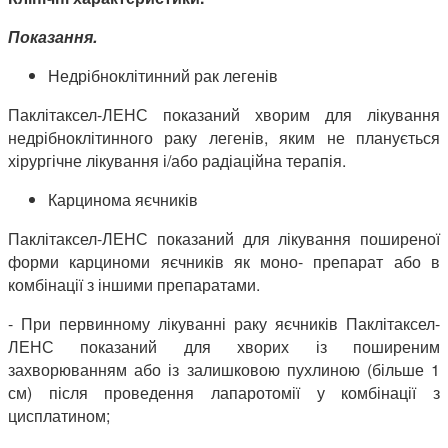
Показання.
Недрібноклітинний рак легенів
Паклітаксел-ЛЕНС показаний хворим для лікування
недрібноклітинного раку легенів, яким не планується
хірургічне лікування і/або радіаційна терапія.
Карцинома яєчників
Паклітаксел-ЛЕНС показаний для лікування поширеної
форми карциноми яєчників як моно- препарат або в
комбінації з іншими препаратами.
- При первинному лікуванні раку яєчників Паклітаксел-
ЛЕНС показаний для хворих із поширеним
захворюванням або із залишковою пухлиною (більше 1
см) після проведення лапаротомії у комбінації з
цисплатином;