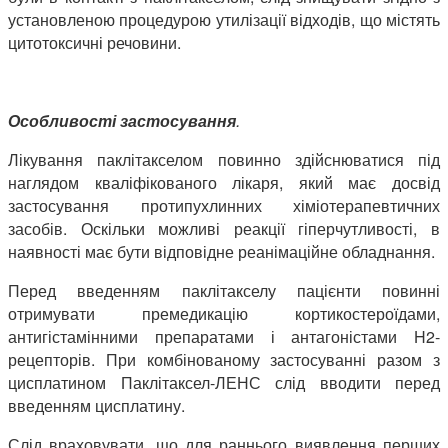
установленою процедурою утилізації відходів, що містять
цитотоксичні речовини.
Особливості застосування
.
Лікування паклітакселом повинно здійснюватися під
наглядом кваліфікованого лікаря, який має досвід
застосування протипухлинних хіміотерапевтичних
засобів. Оскільки можливі реакції гіперчутливості, в
наявності має бути відповідне реанімаційне обладнання.
Перед введенням паклітакселу пацієнти повинні
отримувати премедикацію кортикостероїдами,
антигістамінними препаратами і антагоністами H2-
рецепторів. При комбінованому застосуванні разом з
цисплатином Паклітаксел-ЛЕНС слід вводити перед
введенням цисплатину.
Слід враховувати, що для раннього виявлення перших