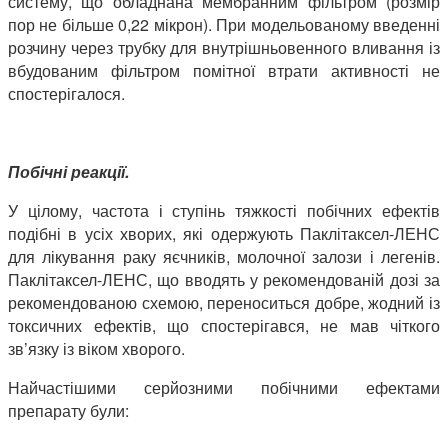
систему, що обладнана мембранним фільтром (розмір
пор не більше 0,22 мікрон). При модельованому введенні
розчину через трубку для внутрішньовенного вливання із
вбудованим фільтром помітної втрати активності не
спостерігалося.
Побічні реакції.
У цілому, частота і ступінь тяжкості побічних ефектів
подібні в усіх хворих, які одержують Паклітаксел-ЛЕНС
для лікування раку яєчників, молочної залози і легенів.
Паклітаксел-ЛЕНС, що вводять у рекомендованій дозі за
рекомендованою схемою, переноситься добре, жодний із
токсичних ефектів, що спостерігався, не мав чіткого
зв’язку із віком хворого.
Найчастішими серйозними побічними ефектами
препарату були: