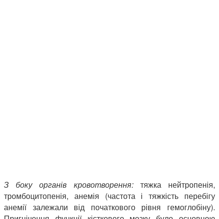
З боку органів кровотворення:
тяжка нейтропенія,
тромбоцитопенія, анемія (частота і тяжкість перебігу
анемії залежали від початкового рівня гемоглобіну).
Пригнічення функції кісткового мозку було основною