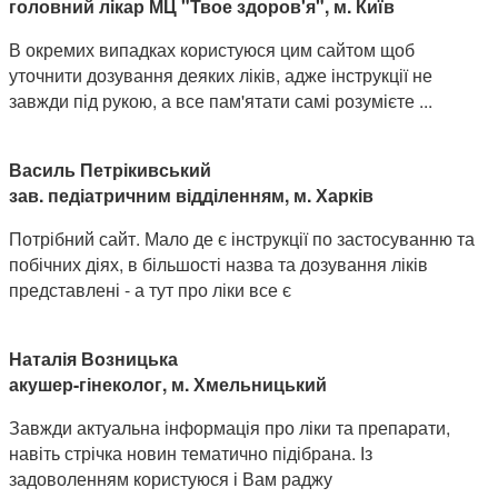
головний лікар МЦ "Твое здоров'я", м. Київ
В окремих випадках користуюся цим сайтом щоб
уточнити дозування деяких ліків, адже інструкції не
завжди під рукою, а все пам'ятати самі розумієте ...
Василь Петрікивський
зав. педіатричним відділенням, м. Харків
Потрібний сайт. Мало де є інструкції по застосуванню та
побічних діях, в більшості назва та дозування ліків
представлені - а тут про ліки все є
Наталія Возницька
акушер-гінеколог, м. Хмельницький
Завжди актуальна інформація про ліки та препарати,
навіть стрічка новин тематично підібрана. Із
задоволенням користуюся і Вам раджу