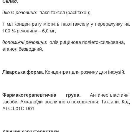
Склад.
діюча речовина:
паклітаксел
(paclitaxel);
1 мл концентрату містить паклітакселу у перерахунку на
100 % речовину – 6,0 мг;
допоміжні речовини:
олія рицинова поліетоксильована,
етанол безводний.
Лікарська форма.
Концентрат для розчину для інфузій.
Фармакотерапевтична група.
Антинеопластичні
засоби. Алкалоїди рослинного походження. Таксани.
Код
АТС L01C D01.
Клінічні характеристики.