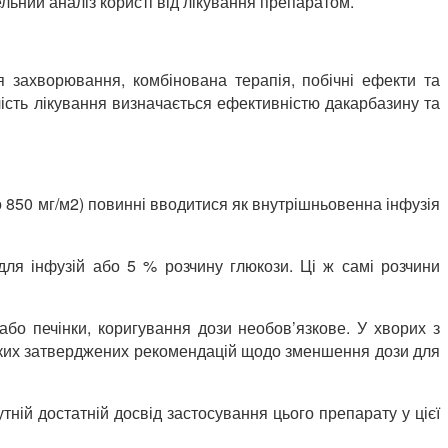
льний аналіз користі від лікування препаратом.
я захворювання, комбінована терапія, побічні ефекти та
лість лікування визначається ефективністю дакарбазину та
о 850 мг/м2) повинні вводитися як внутрішньовенна інфузія
для інфузій або 5 % розчину глюкози. Ці ж самі розчини
бо печінки, коригування дози необов’язкове. У хворих з
іяких затверджених рекомендацій щодо зменшення дози для
тній достатній досвід застосування цього препарату у цієї