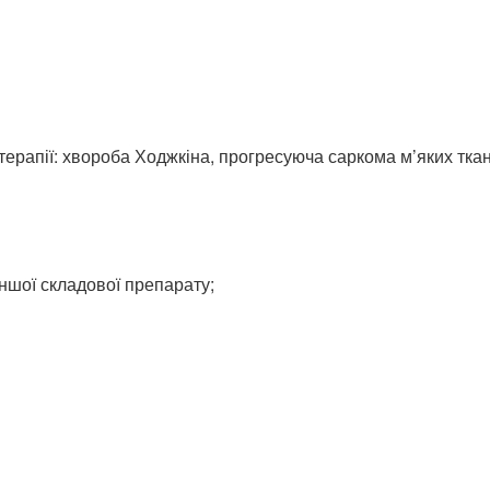
ерапії: хвороба Ходжкіна, прогресуюча саркома м’яких ткан
іншої складової препарату;