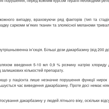
ні порушення, перед кожним курсом терапії необхідний рете
 кожного випадку, враховуючи ряд факторів (тип та стаді
падку саркоми м’яких тканин та злоякісної меланоми трива
нутрішньовенна ін’єкція. Більші дози дакарбазину (від 200 д
шляхом введення 5-10 мл 0,9 % розчину натрію хлориду 
д залишкових кількостей препарату.
кщо у пацієнта лише незначне порушення функції нирок а
ьшується час виведення дакарбазину. Проте досі немає н
сування дакарбазину у людей літнього віку, оскільки відсу