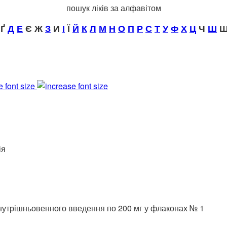
пошук ліків за алфавітом
Ґ
Д
Е
Є Ж
З
И
І
Ї
Й
К
Л
М
Н
О
П
Р
С
Т
У
Ф
Х
Ц
Ч
Ш
Щ
e font size
ія
 внутрішньовенного введення по 200 мг у флаконах № 1