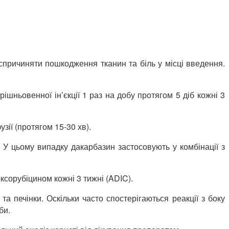
спричиняти пошкодження тканин та біль у місці введення.
шньовенної ін’єкції 1 раз на добу протягом 5 діб кожні 3
ії (протягом 15-30 хв).
. У цьому випадку дакарбазин застосовують у комбінації з
оксорубіцином кожні 3 тижні (ADIC).
а печінки. Оскільки часто спостерігаються реакції з боку
би.