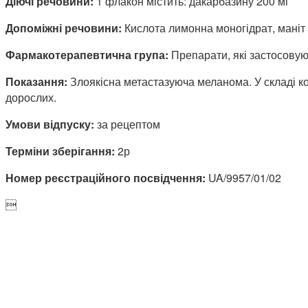
Діючі речовини:
1 флакон містить: дакарбазину 200 мг
Допоміжні речовини:
Кислота лимонна моногідрат, маніт 
Фармакотерапевтична група:
Препарати, які застосовую
Показання:
Злоякісна метастазуюча меланома. У складі ко
дорослих.
Умови відпуску:
за рецептом
Терміни зберігання:
2р
Номер реєстраційного посвідчення:
UA/9957/01/02
