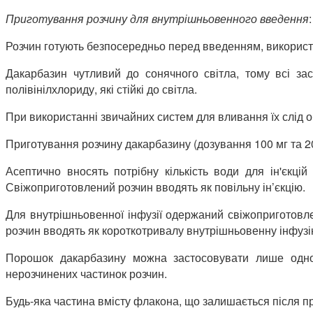
Приготування розчину для внутрішньовенного введення
:
Розчин готують безпосередньо перед введенням, використ
Дакарбазин чутливий до сонячного світла, тому всі за
полівінілхлориду, які стійкі до світла.
При використанні звичайних систем для вливання їх слід 
Приготування розчину дакарбазину (дозування 100 мг та 20
Асептично вносять потрібну кількість води для ін'єкц
Свіжоприготовлений розчин вводять як повільну ін’єкцію.
Для внутрішньовенної інфузії одержаний свіжоприготовл
розчин вводять як короткотривалу внутрішньовенну інфузі
Порошок дакарбазину можна застосовувати лише однор
нерозчинених частинок розчин.
Будь-яка частина вмісту флакона, що залишається після пр