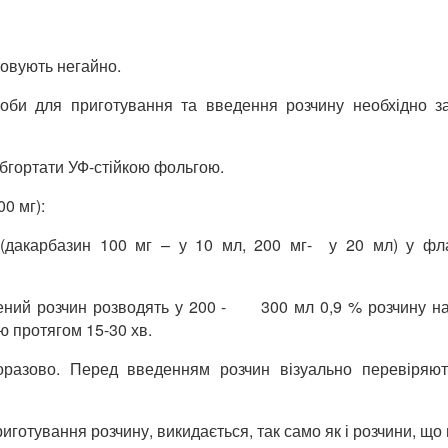
овують негайно.
соби для приготування та введення розчину необхідно з
обгортати УФ-стійкою фольгою.
0 мг):
ій (дакарбазин 100 мг – у 10 мл, 200 мг- у 20 мл) у ф
ений розчин розводять у 200 - 300 мл 0,9 % розчину натр
ю протягом 15-30 хв.
азово. Перед введенням розчин візуально перевіряють
иготування розчину, викидається, так само як і розчини, що