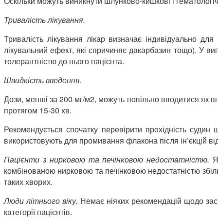
Оскільки можуть виникнути шлунково-кишкові і гематологіч
Тривалість лікування.
Тривалість лікування лікар визначає індивідуально для
лікувальний ефект, які спричиняє дакарбазин тощо). У ви
толерантністю до нього пацієнта.
Швидкість введення.
Дози, менші за 200 мг/м2, можуть повільно вводитися як в
протягом 15-30 хв.
Рекомендується спочатку перевірити прохідність судин 
використовують для промивання флакона після ін’єкцій ві
Пацієнти з нирковою та печінковою недостатністю.
Я
комбінованою нирковою та печінковою недостатністю збіл
таких хворих.
Люди літнього віку.
Немає ніяких рекомендацій щодо засто
категорії пацієнтів.