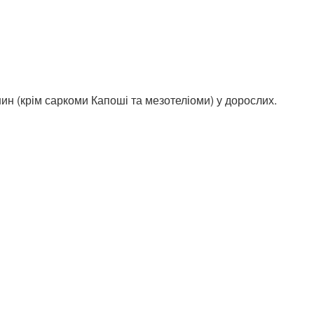
ин (крім саркоми Капоші та мезотеліоми) у дорослих.