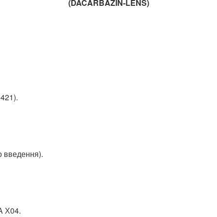
(
DACARBAZIN-
LENS)
421).
о введення).
A Х04.