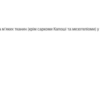
 м’яких тканин (крім саркоми Капоші та мезотеліоми) у