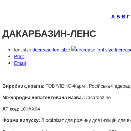
А
Б
В
Г
ДАКАРБАЗИН-ЛЕНС
font size
decrease font size
increas
Print
Email
Виробник, країна:
ТОВ "ЛЕНС-Фарм", Російська Федерац
Міжнародна непатентована назва:
Dacarbazine
АТ код:
L01AX04
Форма випуску:
Ліофілізат для розчину для ін'єкцій для