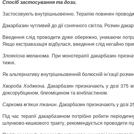
Спосіб застосування та дози.
Застосовують внутрішньовенно. Терапію повинен проводити 
Дакарбазин чутливий до дії сонячного світла. Розчин дакар
Введення слід проводити дуже обережно, уникаючи потрап
Якщо екстравазація відбулася, введення слід негайно прип
Злоякісна меланома.
При монотерапії дакарбазин признач
тижні.
Як альтернативу внутрішньовенній болюсній ін’єкції розчи
Хвороба Ходжкіна.
Дакарбазин призначають у дозі 375 мг
доксорубіцином, блеоміцином та вінбластином.
Саркома м’яких тканин.
Дакарбазин призначають у дозі 25
Під час терапії дакарбазином потрібно робити періодичну
шлунково-кишкового тракту, рекомендується проводити пі