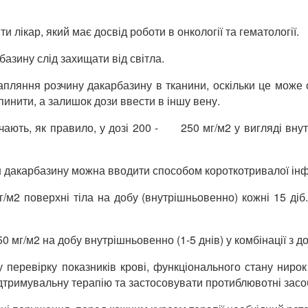
лікар, який має досвід роботи в онкології та гематології.
базину слід захищати від світла.
ляння розчину дакарбазину в тканини, оскільки це може 
инити, а залишок дози ввести в іншу вену.
ають, як правило, у дозі 200 - 250 мг/м2 у вигляді внутрі
н дакарбазину можна вводити способом короткотривалої інфуз
/м2 поверхні тіла на добу (внутрішньовенно) кожні 15 діб
0 мг/м2 на добу внутрішньовенно (1-5 днів) у комбінації з д
 перевірку показників крові, функціонального стану нирок т
дтримувальну терапію та застосовувати протиблювотні засо