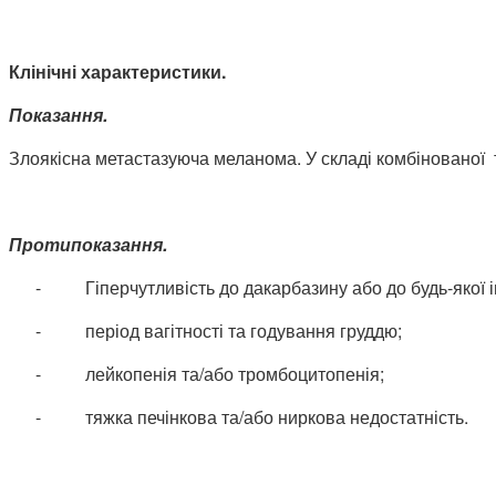
Клінічні характеристики.
Показання.
Злоякісна метастазуюча меланома. У складі комбінованої т
Протипоказання.
-
Гіперчутливість до дакарбазину або до будь-якої 
-
період вагітності та годування груддю;
-
лейкопенія та/або тромбоцитопенія;
-
тяжка печінкова та/або ниркова недостатність.