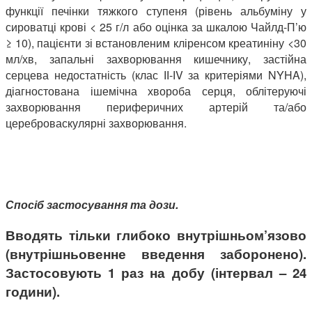
функції печінки тяжкого ступеня (рівень альбуміну у
сироватці крові < 25 г/л або оцінка за шкалою Чайлд-П’ю
≥ 10), пацієнти зі встановленим кліренсом креатиніну <30
мл/хв, запальні захворювання кишечнику, застійна
серцева недостатність (клас ІІ-ІV за критеріями NYHA),
діагностована ішемічна хвороба серця, облітеруючі
захворювання периферичних артерій та/або
цереброваскулярні захворювання.
Спосіб застосування та дози.
Вводять тільки глибоко внутрішньом’язово
(внутрішньовенне введення заборонено).
Застосовують 1 раз на добу (інтервал – 24
години).