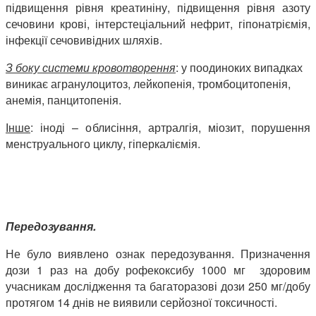
підвищення рівня креатиніну, підвищення рівня азоту
сечовини крові, інтерстеціальний нефрит, гіпонатріємія,
інфекції сечовивідних шляхів.
З боку системи кровотворення
: у поодиноких випадках
виникає агранулоцитоз, лейкопенія, тромбоцитопенія,
анемія, панцитопенія.
Інше
: іноді – облисіння, артралгія, міозит, порушення
менструального циклу, гіперкаліємія.
Передозування.
Не було виявлено ознак передозування. Призначення
дози 1 раз на добу рофекоксибу 1000 мг здоровим
учасникам дослідження та багаторазові дози 250 мг/добу
протягом 14 днів не виявили серйозної токсичності.