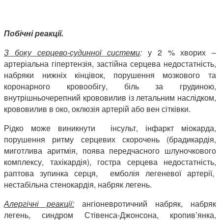
Побічні реакції.
З боку серцево-судинної системи
:
у 2 % хворих –
артеріальна гіпертензія, застійна серцева недостатність,
набряки нижніх кінцівок, порушення мозкового та
коронарного кровообігу, біль за грудиною,
внутрішньочерепний крововилив із летальним наслідком,
крововилив в око, оклюзія артерій або вен сітківки.
Рідко може виникнути інсульт, інфаркт міокарда,
порушення ритму серцевих скорочень (брадикардія,
миготлива аритмія, поява передчасного шлуночкового
комплексу, тахікардія), гостра серцева недостатність,
раптова зупинка серця, емболія легеневої артерії,
нестабільна стенокардія, набряк легень.
Алергічні реакції:
ангіоневротичний набряк, набряк
легень, синдром Стівенса-Джонсона, кропив’янка,