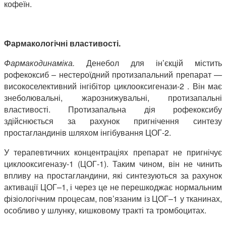
кофеїн.
Фармакологічні властивості.
Фармакодинаміка.
Денебол для ін’єкцій містить
рофекоксиб
–
нестероїдний протизапальний препарат —
високоселективний інгібітор циклооксигенази-2 . Він має
знеболювальні, жарознижувальні, протизапальні
властивості. Протизапальна дія рофекоксибу
здійснюється за рахунок пригнічення синтезу
простагландинів шляхом інгібування ЦОГ-2.
У терапевтичних концентраціях препарат не пригнічує
циклооксигеназу-1 (ЦОГ-1). Таким чином, він не чинить
впливу на простагландини, які синтезуються за рахунок
активації ЦОГ–1, і через це не перешкоджає нормальним
фізіологічним процесам, пов’язаним із ЦОГ–1 у тканинах,
особливо у шлунку, кишковому тракті та тромбоцитах.