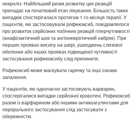
некроліз. Найбільший ризик розвитку цих реакцій
припадає на початковий етап лікування. Більшість таких
випадків спостерігалася протягом 1-го місяця терапії. У
пацієнтів, які застосовували рофекоксиб, повідомлялося
про розвиток серйозних побічних реакцій
гіперчутливості
(анафілактичний шок та ангіоневротичний набряк). При
перших проявах висипу на шкірі, ушкоджень слизової
оболонки або інших проявах підвищеної чутливості
застосування рофекоксибу слід припинити.
Рофекоксиб може маскувати гарячку та інші ознаки
запалення.
У пацієнтів, які одночасно застосовують варварин,
спостерігалися випадки серйозної кровотечі. Рофекоксиб
разом із варфарином або іншими антикоагулянтами для
перорального застосування слід застосувати з
обережністю.