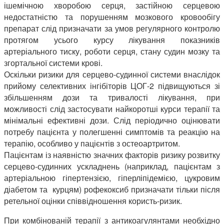
ішемічною хворобою серця, застійною серцевою
недостатністю та порушенням мозкового кровообігу
препарат слід призначати за умов регулярного контролю
протягом усього курсу лікування показників
артеріального тиску, роботи серця, стану судин мозку та
згортальної системи крові.
Оскільки ризики для серцево-судинної системи внаслідок
прийому селективних інгібіторів ЦОГ-2 підвищуються зі
збільшенням дози та тривалості лікування, при
можливості слід застосувати найкоротші курси терапії та
мінімальні ефективні дози. Слід періодично оцінювати
потребу пацієнта у полегшенні симптомів та реакцію на
терапію, особливо у пацієнтів з остеоартритом.
Пацієнтам із наявністю значних факторів ризику розвитку
серцево-судинних ускладнень (наприклад, пацієнтам з
артеріальною гіпертензією, гіперліпідемією, цукровим
діабетом та курцям) рофекоксиб призначати тільки після
ретельної оцінки співвідношення користь-ризик.
При комбінованій терапії з антикоагулянтами необхідно