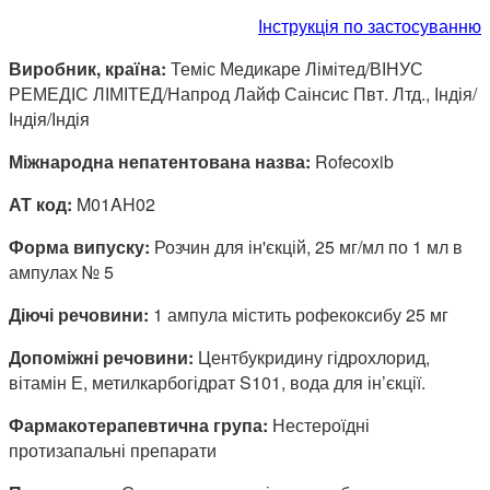
Інструкція по застосуванню
Виробник, країна:
Теміс Медикаре Лімітед/ВІНУС
РЕМЕДІС ЛІМІТЕД/Напрод Лайф Саінсис Пвт. Лтд., Індія/
Індія/Індія
Міжнародна непатентована назва:
Rofecoxib
АТ код:
M01AH02
Форма випуску:
Розчин для ін'єкцій, 25 мг/мл по 1 мл в
ампулах № 5
Діючі речовини:
1 ампула містить рофекоксибу 25 мг
Допоміжні речовини:
Центбукридину гідрохлорид,
вітамін Е, метилкарбогідрат S101, вода для ін’єкції.
Фармакотерапевтична група:
Нестероїдні
протизапальні препарати