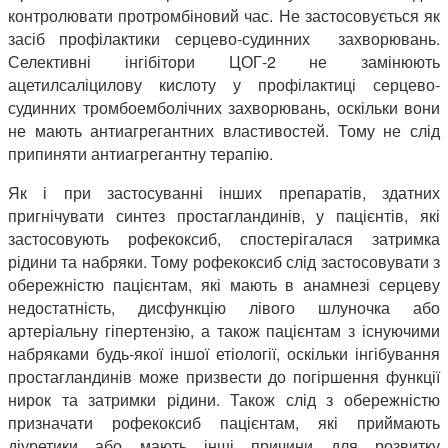
контролювати протромбіновий час. Не застосовується як
засіб профілактики серцево-судинних захворювань.
Селективні інгібітори ЦОГ-2 не замінюють
ацетилсаліцилову кислоту у профілактиці серцево-
судинних тромбоемболічних захворювань, оскільки вони
не мають антиагрегантних властивостей. Тому не слід
припиняти антиагрегантну терапію.
Як і при застосуванні інших препаратів, здатних
пригнічувати синтез простагландинів, у пацієнтів, які
застосовують рофекоксиб, спостерігалася затримка
рідини та набряки. Тому рофекоксиб слід застосовувати з
обережністю пацієнтам, які мають в анамнезі серцеву
недостатність, дисфункцію лівого шлуночка або
артеріальну гіпертензію, а також пацієнтам з існуючими
набряками будь-якої іншої етіології, оскільки інгібування
простагландинів може призвести до погіршення функції
нирок та затримки рідини. Також слід з обережністю
призначати рофекоксиб пацієнтам, які приймають
діуретики або мають інші причини для розвитку