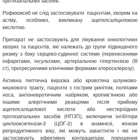
протизапальних засобів.
Рофекоксиб не слід застосовувати пацієнтам, хворим на
астму, особливо, викликану ацетилсаліциловою
кислотою.
Препарат не застосовують для лікування онкологічних
хворих та пацієнтів, які належать до групи підвищеного
ризику з боку серцево-судинної системи (перенесеними
інфарктами, інсультами, артеріальною гіпертензією (III
ст), прогресуючими клінічними формами атеросклерозу).
Активна пептична виразка або кровотеча шлунково-
кишкового тракту, пацієнти з гострим ринітом, поліпами
носа, ангіоневротичним набряком, кропив’янкою або
іншими алергічними реакціями після прийому
ацетилсаліцилової кислоти або нестероїдних
протизапальних засобів (НПЗП), включаючи інгібітори
циклооксигенази-2 (ЦОГ-2) в анамнезі, жінкам
репродуктивного віку, які можуть завагітніти і які не
застосовують ефективну контрацепцію, порушення