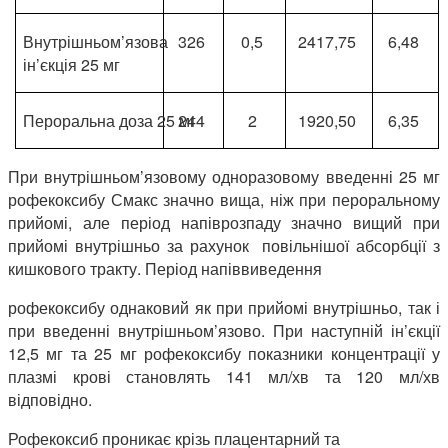
Внутрішньом’язова
326
0,5
2417,75
6,48
ін’єкція 25 мг
Пероральна доза 25 мг
244
2
1920,50
6,35
При внутрішньом’язовому одноразовому введенні 25 мг
рофекоксибу Смакс значно вища, ніж при пероральному
прийомі, але період напіврозпаду значно вищий при
прийомі внутрішньо за рахунок повільнішої абсорбції з
кишкового тракту. Період напіввиведення
рофекоксибу однаковий як при прийомі внутрішньо, так і
при введенні внутрішньом’язово. При наступній ін’єкції
12,5 мг та 25 мг рофекоксибу показники концентрації у
плазмі крові становлять 141 мл/хв та 120 мл/хв
відповідно.
Рофекоксиб проникає крізь плацентарний та