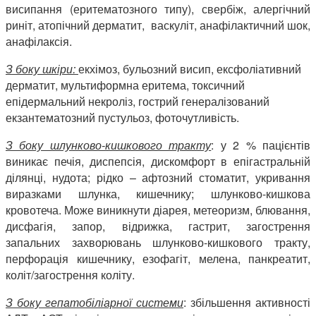
висипання (еритематозного типу), свербіж, алергічний
риніт, атопічний дерматит, васкуліт, анафілактичний шок,
анафілаксія.
З боку шкіри:
екхімоз, бульозний висип, ексфоліативний
дерматит, мультиформна еритема, токсичний
епідермальний некроліз, гострий генералізований
екзантематозний пустульоз, фоточутливість.
З боку шлунково-кишкового тракту
: у 2 % пацієнтів
виникає печія, диспепсія, дискомфорт в епігастральній
ділянці, нудота; рідко – афтозний стоматит, укривання
виразками шлунка, кишечнику; шлунково-кишкова
кровотеча. Може виникнути діарея, метеоризм, блювання,
дисфагія, запор, відрижка, гастрит, загострення
запальних захворювань шлунково-кишкового тракту,
перфорація кишечнику, езофагіт, мелена, панкреатит,
коліт/загострення коліту.
З боку гепатобіліарної системи
: збільшення активності