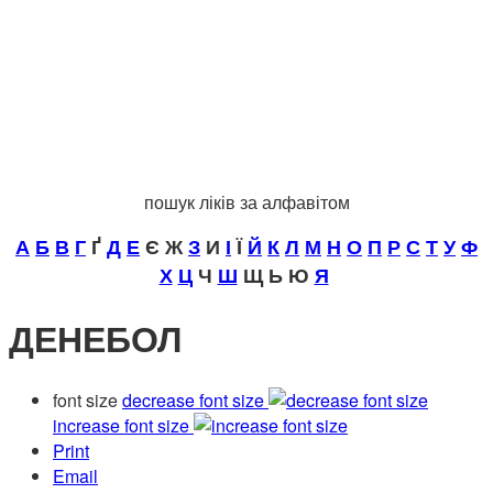
пошук ліків за алфавітом
А
Б
В
Г
Ґ
Д
Е
Є Ж
З
И
І
Ї
Й
К
Л
М
Н
О
П
Р
С
Т
У
Ф
Х
Ц
Ч
Ш
Щ Ь Ю
Я
ДЕНЕБОЛ
font size
decrease font size
increase font size
Print
Email