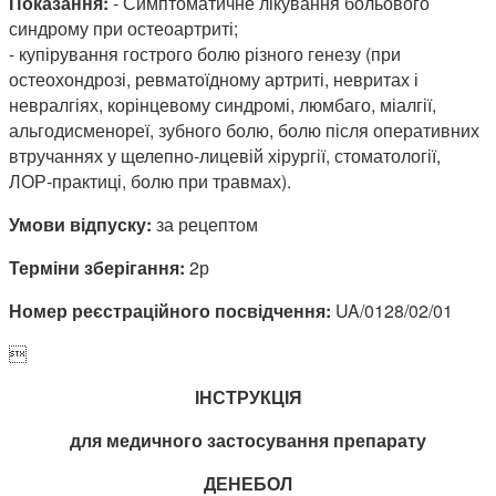
Показання:
- Симптоматичне лікування больового
синдрому при остеоартриті;
- купірування гострого болю різного генезу (при
остеохондрозі, ревматоїдному артриті, невритах і
невралгіях, корінцевому синдромі, люмбаго, міалгії,
альгодисменореї, зубного болю, болю після оперативних
втручаннях у щелепно-лицевій хірургії, стоматології,
ЛОР-практиці, болю при травмах).
Умови відпуску:
за рецептом
Терміни зберігання:
2р
Номер реєстраційного посвідчення:
UA/0128/02/01

ІНСТРУКЦІЯ
для медичного застосування препарату
ДЕНЕБОЛ