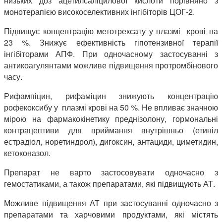
низьких доз ацетилсаліцилової кислоти порівняно з
монотерапією високоселективних інгібіторів ЦОГ-2.
Підвищує концентрацію метотрексату у плазмі крові на
23 %. Знижує ефективність гіпотензивної терапії
інгібіторами АПФ. При одночасному застосуванні з
антикоагулянтами можливе підвищення протромбінового
часу.
Рифампіцин, рифаміцин знижують концентрацію
рофекоксибу у плазмі крові на 50 %. Не впливає значною
мірою на фармакокінетику преднізолону, гормональні
контрацептиви для приймання внутрішньо (етиніл
естрадіол, норетиндрол), дигоксин, антациди, циметидин,
кетоконазол.
Препарат не варто застосовувати одночасно з
гемостатиками, а також препаратами, які підвищують АТ.
Можливе підвищення АТ при застосуванні одночасно з
препаратами та харчовими продуктами, які містять