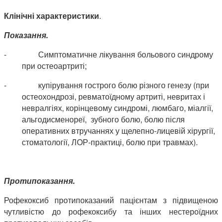
Клінічні характеристики
.
Показання.
-
Симптоматичне лікування больового синдрому
при остеоартриті;
-
купірування гострого болю різного генезу (при
остеохондрозі, ревматоїдному артриті, невритах і
невралгіях, корінцевому синдромі, люмбаго, міалгії,
альгодисменореї, зубного болю, болю після
оперативних втручаннях у щелепно-лицевій хірургії,
стоматології, ЛОР-практиці, болю при травмах).
Протипоказання.
Рофекоксиб протипоказаний пацієнтам з підвищеною
чутливістю до рофекоксибу та інших нестероїдних