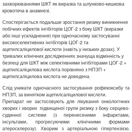
захворюваннями ШКТ як виразка та шлунково-кишкова
кровотеча в анамнезі.
Спостерігається подальше зростання ризику виникнення
побічних ефектів інгібіторів ЦОГ-2 з боку ШКТ (виразки
або інші ускладнення) при одночасному застосуванні
високоселективних інгібіторів ЦОГ-2 та
ацетилсаліцилової кислоти (навіть у низьких дозах). У
тривалих клінічних дослідженнях значуща відмінність у
безпеці для ШКТ між селективними інгібіторами ЦОГ-2 +
ацетилсаліцилова кислота порівняно з НПЗП +
ацетилсаліцилова кислота не доведена.
Слід уникати одночасного застосування рофекоксибу та
НПЗП, за винятком ацетилсаліцилової кислоти.
Препарат не застосовують для лікування онкологічних
хворих і хворих підвищеної групи ризику з боку серцево-
судинної системи (з перенесеними інфарктами,
інсультами, прогресуючими клінічними формами
атеросклерозу). Хворим з артеріальною гіпертензією,