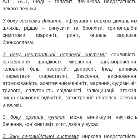
АЛТ, АСТ, іноді – гепатит, печінкова недостатність,
некроз печінки.
З боку системи дихання
:
інфікування верхніх дихальних
шляхів, рідше – синусити та бронхіти, грипоподібні
симптоми, фарингіт, риніт, кашель, задишка,
бронхоспазм.
З боку центральної нервової системи
: сонливість,
ослаблення швидкості мислення, запаморочення,
головний біль, неспокій, депресія. Іноді виникає
гіперестезія (парестезія), безсоння, виснаження,
втомлюваність, асептичний менінгіт, марення, судоми ніг,
тривога, сплутаність свідомості, галюцинації, атаксія,
зміна смакових відчуттів, загострення епілепсії, агевзія,
аносмія.
З боку органів чуття
: може виникнути нечіткість
бачення, кон’юнктивіт, отит, дзвін у вухах.
З боку сечовидільної системи
: ниркова недостатність,