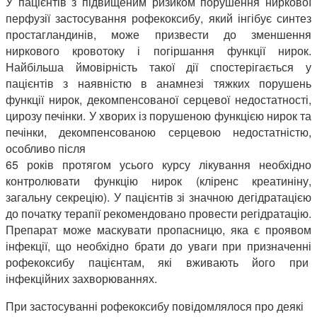
У пацієнтів з підвищеним ризиком порушення ниркової
перфузії застосування рофекоксибу, який інгібує синтез
простагландинів, може призвести до зменшення
ниркового кровотоку і погіршання функції нирок.
Найбільша ймовірність такої дії спостерігається у
пацієнтів з наявністю в анамнезі тяжких порушень
функції нирок, декомпенсованої серцевої недостатності,
цирозу печінки. У хворих із порушеною функцією нирок та
печінки, декомпенсованою серцевою недостатністю,
особливо після
65 років протягом усього курсу лікування необхідно
контролювати функцію нирок (кліренс креатиніну,
загальну секрецію). У пацієнтів зі значною дегідратацією
до початку терапії рекомендовано провести регідратацію.
Препарат може маскувати пропасницю, яка є проявом
інфекції, що необхідно брати до уваги при призначенні
рофекоксибу пацієнтам, які вживають його при
інфекційних захворюваннях.
При застосуванні рофекоксибу повідомлялося про деякі