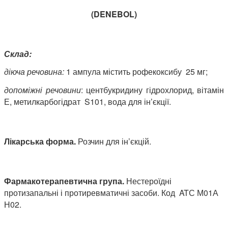
(
DENEBOL
)
Склад:
діюча речовина:
1 ампула містить рофекоксибу 25 мг;
допоміжні речовини
: центбукридину гідрохлорид, вітамін
Е, метилкарбогідрат S101, вода для ін’єкції.
Лікар
ська форма.
Розчин для ін’єкцій.
Фармакотерапевтична група.
Нестероїдні
протизапальні і протиревматичні засоби. Код ATС М01А
Н02.