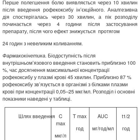
Перше полегшення болю виявляється через 10 хвилин
після введення рофекоксибу ін’єкційного. Аналгезивна
дія спостерігалась через 30 хвилин, а пік розподілу
починається через 4 години після застосування
препарату, після чого ефект знижується протягом
24 годин з невеликим коливанням.
Фармакокінетика
.
Біодоступність після
внутрішньом’язового введення становить приблизно 100
%, час досягнення максимальної концентрації
рофекоксибу у плазмі крові 45 хвилин. Приблизно 87 %
рофекоксибу зв’язується в організмі з білками плазми
крові при концентрації 0,05–25 мкг/мл. Розподіл і основні
показники наведені у таблиці.
Шлях введення
C
T max
AUC
t1/2
max
год
мг/год/мл
год
мкг/л