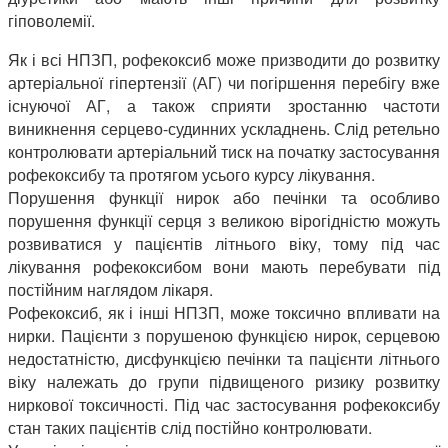
гіповолемії.
Як і всі НПЗП, рофекоксиб може призводити до розвитку
артеріальної гіпертензії (АГ) чи погіршення перебігу вже
існуючої АГ, а також сприяти зростанню частоти
виникнення серцево-судинних ускладнень. Слід ретельно
контролювати артеріальний тиск на початку застосування
рофекоксибу та протягом усього курсу лікування.
Порушення функції нирок або печінки та особливо
порушення функції серця з великою вірогідністю можуть
розвиватися у пацієнтів літнього віку, тому під час
лікування рофекоксибом вони мають перебувати під
постійним наглядом лікаря.
Рофекоксиб, як і інші НПЗП, може токсично впливати на
нирки. Пацієнти з порушеною функцією нирок, серцевою
недостатністю, дисфункцією печінки та пацієнти літнього
віку належать до групи підвищеного ризику розвитку
ниркової токсичності. Під час застосування рофекоксибу
стан таких пацієнтів слід постійно контролювати.