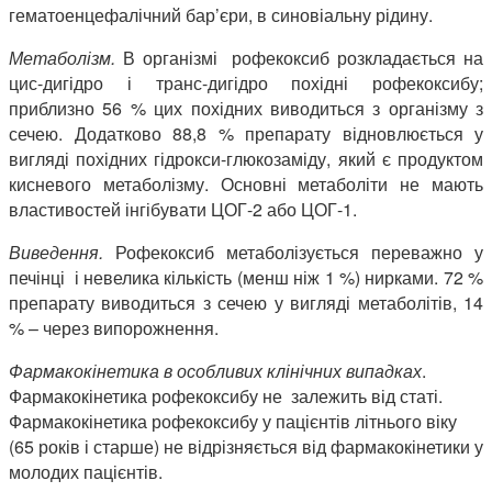
гематоенцефалічний бар’єри, в синовіальну рідину.
Метаболізм.
В організмі рофекоксиб розкладається на
цис-дигідро і транс-дигідро похідні рофекоксибу;
приблизно 56 % цих похідних виводиться з організму з
сечею. Додатково 88,8 % препарату відновлюється у
вигляді похідних гідрокси-глюкозаміду, який є продуктом
кисневого метаболізму. Основні метаболіти не мають
властивостей інгібувати ЦОГ-2 або ЦОГ-1.
Виведення.
Рофекоксиб метаболізується переважно у
печінці і невелика кількість (менш ніж 1 %) нирками. 72 %
препарату виводиться з сечею у вигляді метаболітів, 14
% – через випорожнення.
Фармакокінетика в особливих клінічних випадках
.
Фармакокінетика рофекоксибу не залежить від статі.
Фармакокінетика рофекоксибу у пацієнтів літнього віку
(65 років і старше) не відрізняється від фармакокінетики у
молодих пацієнтів.