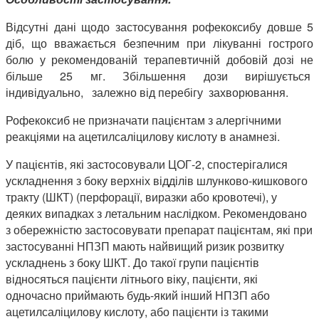
Відсутні дані щодо застосування рофекоксибу довше 5
діб, що вважається безпечним при лікуванні гострого
болю у рекомендованій терапевтичній добовій дозі не
більше 25 мг. Збільшення дози вирішується
індивідуально, залежно від перебігу захворювання.
Рофекоксиб не призначати пацієнтам з алергічними
реакціями на ацетилсаліцилову кислоту в анамнезі.
У пацієнтів, які застосовували ЦОГ-2, спостерігалися
ускладнення з боку верхніх відділів шлунково-кишкового
тракту (ШКТ) (перфорації, виразки або кровотечі), у
деяких випадках з летальним наслідком. Рекомендовано
з обережністю застосовувати препарат пацієнтам, які при
застосуванні НПЗП мають найвищий ризик розвитку
ускладнень з боку ШКТ. До такої групи пацієнтів
відносяться пацієнти літнього віку, пацієнти, які
одночасно приймають будь-який інший НПЗП або
ацетилсаліцилову кислоту, або пацієнти із такими