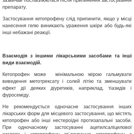
препарату.
Застосування кетопрофену слід припинити, якщо у місці
нанесення гелю виникають ураження шкіри або будь-які
інші небажані реакції.
Взаємодія з іншими лікарськими засобами та інші
види взаємодій.
Кетопрофен може мінімальною мірою гальмувати
виведення метотрексату і солей літію та зменшувати
ефект дії деяких діуретиків, наприклад, тіазидів і
фуросеміду.
Не рекомендується одночасне застосування інших
лікарських форм для місцевого застосування, що містять
кетопрофен або інші нестероїдні протизапальні засоби.
При одночасному застосуванні ацетилсаліцилової
кислоти і кетопрофену зв`язування кетопрофену з