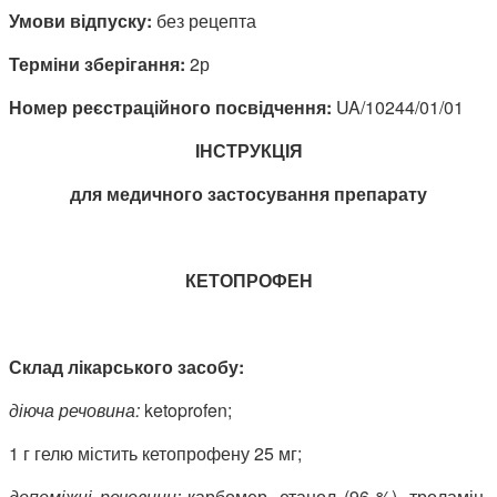
Умови відпуску:
без рецепта
Терміни зберігання:
2р
Номер реєстраційного посвідчення:
UA/10244/01/01
ІНСТРУКЦІЯ
для медичного застосування препарату
КЕТОПРОФЕН
Склад лікарського засобу:
діюча речовина:
ketoprofen;
1 г гелю містить кетопрофену 25 мг;
допоміжні речовини:
карбомер, етанол (96 %), троламін,