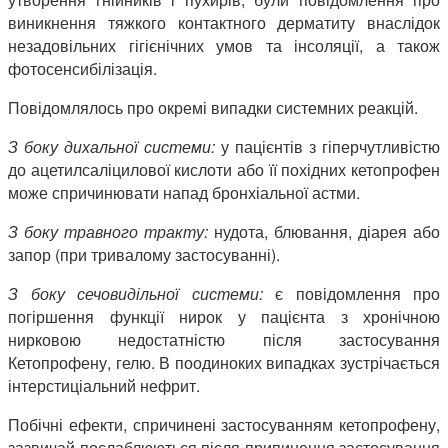
виникнення тяжкого контактного дерматиту внаслідок
незадовільних гігієнічних умов та інсоляції, а також
фотосенсибілізація.
Повідомлялось про окремі випадки системних реакцій.
З боку дихальної системи:
у пацієнтів з гіперчутливістю
до ацетилсаліцилової кислоти або її похідних кетопрофен
може спричинювати напад бронхіальної астми.
З боку травного тракту:
нудота, блювання, діарея або
запор (при тривалому застосуванні).
З боку сечовидільної системи:
є повідомлення про
погіршення функції нирок у пацієнта з хронічною
нирковою недостатністю після застосування
Кетопрофену, гелю. В поодиноких випадках зустрічається
інтерстиціальний нефрит.
Побічні ефекти, спричинені застосуванням кетопрофену,
зазвичай послаблюються після припинення застосування