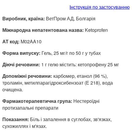
Інструкція по застосуванню
Виробник, країна:
ВетПром АД, Болгарія
Міжнародна непатентована назва:
Ketoprofen
АТ код:
M02AA10
Форма випуску:
Гель, 25 мг/г по 50 г у тубах
Діючі речовини:
1 г гелю містить: кетопрофену 25 мг
Допоміжні речовини:
карбомер, етанол (96 %),
троламін, метилпарагідроксибензоат (Е 218), вода
очищена.
Фармакотерапевтична група:
Нестероїдні
протизапальні препарати
Показання:
Біль і запалення в суглобах, зв'язках,
сухожиллях і м'язах.