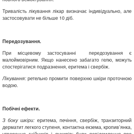
Тривалість лікування лікар визначає індивідуально, але
застосовувати не більше 10 діб.
Передозування.
При місцевому застосуванні передозування є
малоймовірним. Якщо нанесено забагато гелю, можуть
спостерігатися подразнення, еритема і свербіж.
Лікування:
ретельно промити поверхню шкіри проточною
водою.
Побічні ефекти.
З боку шкіри:
еритема, печіння, свербіж, транзиторний
дерматит легкого ступеня, контактна екзема, кропив’янка,
утворення гнійників і пухирів; були повідомлення про