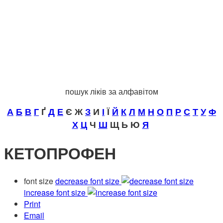
пошук ліків за алфавітом
А
Б
В
Г
Ґ
Д
Е
Є Ж
З
И
І
Ї
Й
К
Л
М
Н
О
П
Р
С
Т
У
Ф
Х
Ц
Ч
Ш
Щ Ь Ю
Я
КЕТОПРОФЕН
font size
decrease font size
increase font size
Print
Email