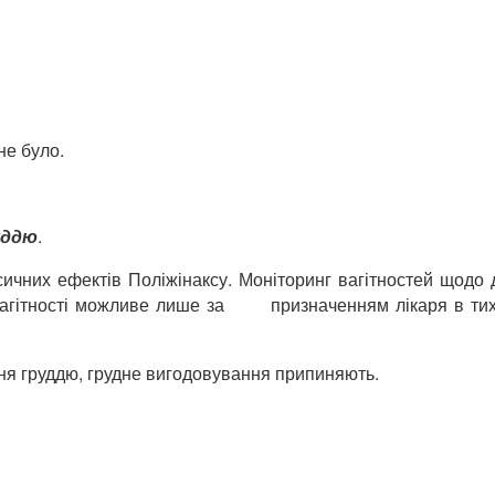
е було.
уддю
.
ксичних ефектів Поліжінаксу. Моніторинг вагітностей щодо
 вагітності можливе лише за призначенням лікаря в тих 
ня груддю, грудне вигодовування припиняють.