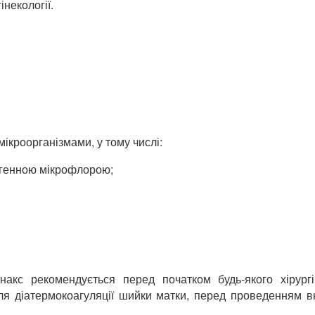
інекології.
ікроорганізмами, у тому числі:
огенною мікрофлорою;
акс рекомендується перед початком будь-якого хірург
ля діатермокоагуляції шийки матки, перед проведенням 