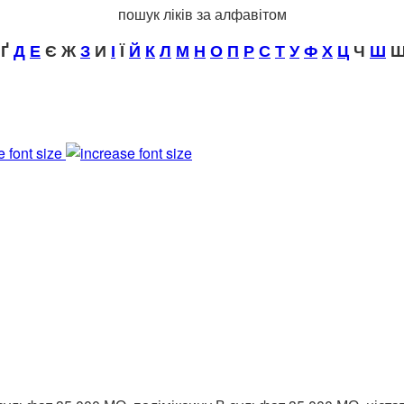
пошук ліків за алфавітом
Ґ
Д
Е
Є Ж
З
И
І
Ї
Й
К
Л
М
Н
О
П
Р
С
Т
У
Ф
Х
Ц
Ч
Ш
Щ
e font size