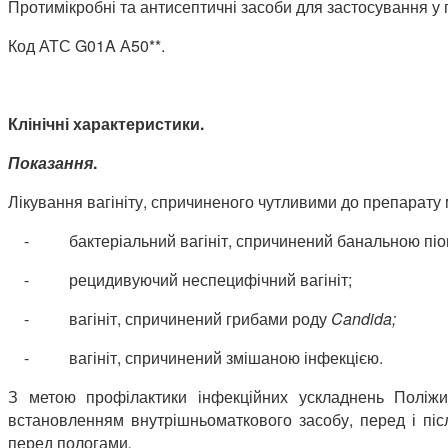
Протимікробні та антисептичні засоби для застосування у г
Код АТС G01A А50**.
Клінічні характеристики.
Показання
.
Лікування вагініту, спричиненого чутливими до препарату м
-
бактеріальний вагініт, спричинений банальною пі
-
рецидивуючий неспецифічний вагініт;
-
вагініт, спричинений грибами роду
Candida
;
-
вагініт, спричинений змішаною інфекцією.
З метою профілактики інфекційних ускладнень Поліжин
встановленням внутрішньоматкового засобу, перед і піс
перед пологами
.