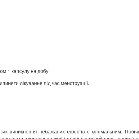
ом 1 капсулу на добу.
рипиняти лікування під час менструації.
ик виникнення небажаних ефектів є мінімальним. Побічн
репарату алергічні реакції (анафілактичний шок, кропив’ян