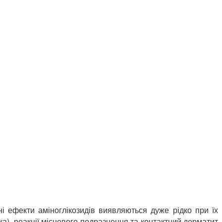
і ефекти аміноглікозидів виявляються дуже рідко при їх
ка), реакції місцевого подразнення та контактний дерматит