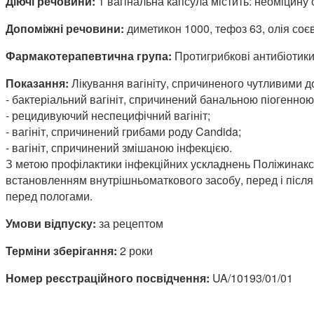
Діючі речовини:
1 вагінальна капсула містить: неоміцину
Допоміжні речовини:
диметикон 1000, тефоз 63, олія соє
Фармакотерапевтична група:
Протигрибкові антибіотик
Показання:
Лікування вагініту, спричиненого чутливими до
- бактеріальний вагініт, спричинений банальною піогенно
- рецидивуючий неспецифічний вагініт;
- вагініт, спричинений грибами роду Candida;
- вагініт, спричинений змішаною інфекцією.
З метою профілактики інфекційних ускладнень Поліжинакс 
встановленням внутрішньоматкового засобу, перед і післ
перед пологами.
Умови відпуску:
за рецептом
Терміни зберігання:
2 роки
Номер реєстраційного посвідчення:
UA/10193/01/01