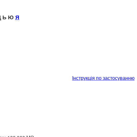
 Ь Ю
Я
Інструкція по застосуванню