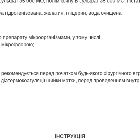
 сульфат 35 000 МО, поліміксину В сульфат 35 000 МО, ніста
ва гідрогенізована, желатин, гліцерин, вода очищена
и
 препарату мікроорганізмами, у тому числі:
ю мікрофлорою;
рекомендується перед початком будь-якого хірургічного втр
я діатермокоагуляції шийки матки, перед проведенням внут
ІНСТРУКЦІЯ