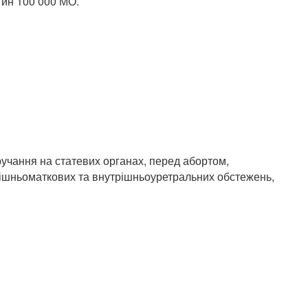
тин 100 000 МО.
учання на статевих органах, перед абортом,
рішньоматкових та внутрішньоуретральних обстежень,