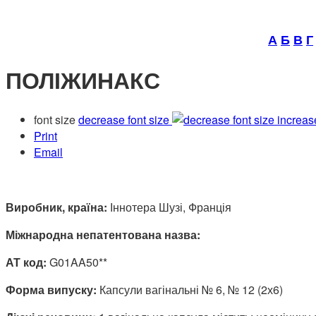
А
Б
В
Г
ПОЛІЖИНАКС
font size
decrease font size
increas
Print
Email
Виробник, країна:
Іннотера Шузі, Франція
Міжнародна непатентована назва:
АТ код:
G01AA50**
Форма випуску:
Капсули вагінальні № 6, № 12 (2х6)