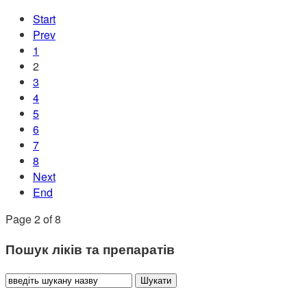
Start
Prev
1
2
3
4
5
6
7
8
Next
End
Page 2 of 8
Пошук ліків та препаратів