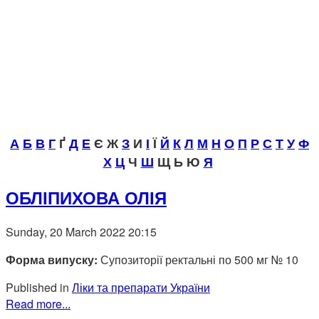
А
Б
В
Г
Ґ
Д
Е
Є Ж
З
И
І
Ї
Й
К
Л
М
Н
О
П
Р
С
Т
У
Ф
Х
Ц
Ч
Ш
Щ Ь Ю
Я
ОБЛІПИХОВА ОЛІЯ
Sunday, 20 March 2022 20:15
Форма випуску:
Супозиторії ректальні по 500 мг № 10
Published in
Ліки та препарати України
Read more...