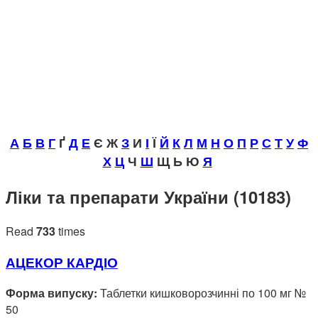
А
Б
В
Г
Ґ
Д
Е
Є Ж
З
И
І
Ї
Й
К
Л
М
Н
О
П
Р
С
Т
У
Ф
Х
Ц
Ч
Ш
Щ Ь Ю
Я
Ліки та препарати України (10183)
Read
733
times
АЦЕКОР КАРДІО
Форма випуску:
Таблетки кишковорозчинні по 100 мг №
50