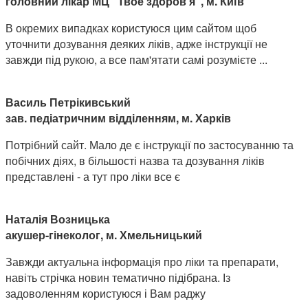
головний лікар МЦ "Твое здоров'я", м. Київ
В окремих випадках користуюся цим сайтом щоб
уточнити дозування деяких ліків, адже інструкції не
завжди під рукою, а все пам'ятати самі розумієте ...
Василь Петрікивський
зав. педіатричним відділенням, м. Харків
Потрібний сайт. Мало де є інструкції по застосуванню та
побічних діях, в більшості назва та дозування ліків
представлені - а тут про ліки все є
Наталія Возницька
акушер-гінеколог, м. Хмельницький
Завжди актуальна інформація про ліки та препарати,
навіть стрічка новин тематично підібрана. Із
задоволенням користуюся і Вам раджу