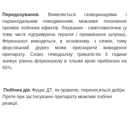
Передозування.
Виявляється галюцинаціями і
параноїдальним поводженням, можливе посилення
проявів побічних ефектів. Лікування - симптоматичне (у
тому числі підтримуюча терапія і промивання шлунка).
Флуконазол виводиться, в основному, з сечею, тому
форсований діурез може прискорити виведення
препарату. Сеанс гемодіалізу тривалістю 3 години
знижує рівень флуконазолу в плазмі крові приблизно на
50%.
Побічна дія
. Фуцис ДТ, як правило, переноситься добре.
Проте при застосуванні препарату можливі побічні
реакції.