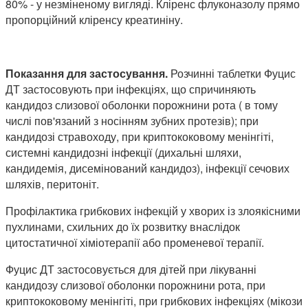
80% - у незміненому вигляді. Кліренс флуконазолу прямо
пропорційний кліренсу креатиніну.
Показання для застосування.
Розчинні таблетки Фуцис
ДТ застосовують при інфекціях, що спричиняють
кандидоз слизової оболонки порожнини рота ( в тому
числі пов'язаний з носінням зубних протезів); при
кандидозі стравоходу, при криптококовому менінгіті,
системні кандидозні інфекції (дихальні шляхи,
кандидемія, дисемінований кандидоз), інфекції сечових
шляхів, перитоніт.
Профілактика грибкових інфекцій у хворих із злоякісними
пухлинами, схильних до їх розвитку внаслідок
цитостатичної хіміотерапії або променевої терапії.
Фуцис ДТ застосовується для дітей при лікуванні
кандидозу слизової оболонки порожнини рота, при
криптококовому менінгіті, при грибкових інфекціях (мікози