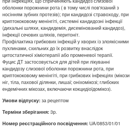
при інфекціях, що спричиняють кандидоз слизової
оболонки порожнини рота ( в тому числі пов'язаний з
носінням зубних протезів); при кандидозі стравоходу, при
криптококовому менінгіті, системні кандидозні інфекції
(дихальні шляхи, кандидемія, дисемінований кандидоз),
інфекції сечових шляхів, перитоніт.
Профілактика грибкових інфекцій у хворих із злоякісними
пухлинами, схильних до їх розвитку внаслідок
цитостатичної хіміотерапії або променевої терапії.
Фуцис ДТ застосовується для дітей при лікуванні
кандидозу слизової оболонки порожнини рота, при
криптококовому менінгіті, при грибкових інфекціях (мікози
ніг, тіла, пахової ділянки, лишаї; оніхомікозі; глибоких
ендемічних мікозах, включаючи кокцидіоїдомікоз).
Умови відпуску:
за рецептом
Терміни зберігання:
3р.
Номер реєстраційного посвідчення:
UA/0853/01/01