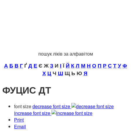
пошук ліків за алфавітом
А
Б
В
Г
Ґ
Д
Е
Є Ж
З
И
І
Ї
Й
К
Л
М
Н
О
П
Р
С
Т
У
Ф
Х
Ц
Ч
Ш
Щ Ь Ю
Я
ФУЦИС ДТ
font size
decrease font size
increase font size
Print
Email