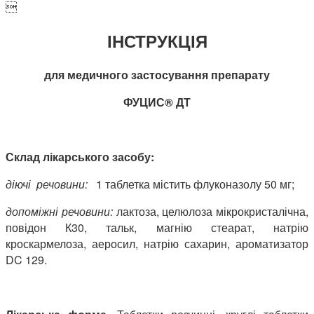

ІНСТРУКЦІЯ
для медичного застосування препарату
ФУЦИС® ДТ
Склад лікарського засобу:
діючі речовини:
1 таблетка містить флуконазолу 50 мг;
допоміжні речовини:
лактоза, целюлоза мікрокристалічна,
повідон К30, тальк, магнію стеарат, натрію
кроскармелоза, аеросил, натрію сахарин, ароматизатор
DC 129.