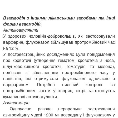
Взаємодія з іншими лікарськими засобами та інші
форми взаємодій.
Антикоагулянти
У здорових чоловіків-добровольців, які застосовували
варфарин, флуконазол збільшував протромбіновий час
на 12 %.
У постреєстраційних дослідженнях були повідомлення
про кровотечі (утворення гематом, кровотеча з носа,
шлунково-кишкові кровотечі, гематурія та мелена),
пов’язані зі збільшенням протромбінового часу у
пацієнтів, які отримували флуконазол одночасно з
варфарином. Потрібен пильний контроль за
протромбіновим часом у хворих, котрі застосовують
кумаринові антикоагулянти.
Азитроміцин
Одночасне разове пероральне застосування
азитроміцину у дозі 1200 мг всередину і флуконазолу у