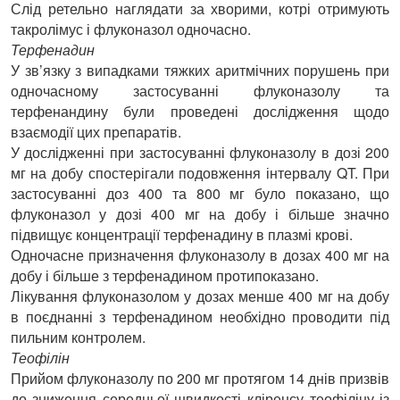
Слід ретельно наглядати за хворими, котрі отримують
такролімус і флуконазол одночасно.
Терфенадин
У зв’язку з випадками тяжких аритмічних порушень при
одночасному застосуванні флуконазолу та
терфенандину були проведені дослідження щодо
взаємодії цих препаратів.
У дослідженні при застосуванні флуконазолу в дозі 200
мг на добу спостерігали подовження інтервалу QT. При
застосуванні доз 400 та 800 мг було показано, що
флуконазол у дозі 400 мг на добу і більше значно
підвищує концентрації терфенадину в плазмі крові.
Одночасне призначення флуконазолу в дозах 400 мг на
добу і більше з терфенадином протипоказано.
Лікування флуконазолом у дозах менше 400 мг на добу
в поєднанні з терфенадином необхідно проводити під
пильним контролем.
Теофілін
Прийом флуконазолу по 200 мг протягом 14 днів призвів
до зниження середньої швидкості кліренсу теофіліну із