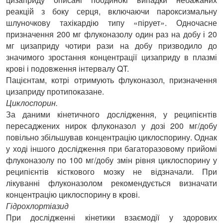
реакцій з боку серця, включаючи пароксизмальну
шлуночкову тахікардію типу «пірует». Одночасне
призначення 200 мг флуконазолу один раз на добу і 20
мг цизаприду чотири рази на добу призводило до
значимого зростання концентрації цизаприду в плазмі
крові і подовження інтервалу QT.
Пацієнтам, котрі отримують флуконазол, призначення
цизаприду протипоказане.
Циклоспорин.
За даними кінетичного дослідження, у реципієнтів
пересаджених нирок флуконазол у дозі 200 мг/добу
повільно збільшував концентрацію циклоспорину. Однак
у ході іншого дослідження при багаторазовому прийомі
флуконазолу по 100 мг/добу змін рівня циклоспорину у
реципієнтів кісткового мозку не відзначали. При
лікуванні флуконазолом рекомендується визначати
концентрацію циклоспорину в крові.
Гідрохлортіазид
При дослідженні кінетики взаємодії у здорових