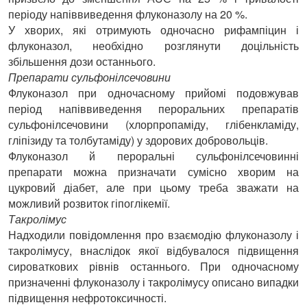
періоду напіввиведення флуконазолу на 20 %.
У хворих, які отримують одночасно рифампіцин і
флуконазол, необхідно розглянути доцільність
збільшення дози останнього.
Препарати сульфонілсечовини
Флуконазол при одночасному прийомі подовжував
період напіввиведення пероральних препаратів
сульфонілсечовини (хлорпропаміду, глібенкламіду,
гліпізиду та толбутаміду) у здорових добровольців.
Флуконазол й пероральні сульфонілсечовинні
препарати можна призначати сумісно хворим на
цукровий діабет, але при цьому треба зважати на
можливий розвиток гіпоглікемії.
Такролімус
Надходили повідомлення про взаємодію флуконазолу і
такролімусу, внаслідок якої відбувалося підвищення
сироваткових рівнів останнього. При одночасному
призначенні флуконазолу і такролімусу описано випадки
підвищення нефротоксичності.