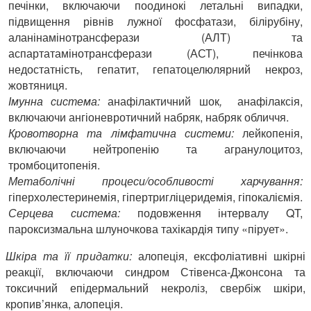
печінки, включаючи поодинокі летальні випадки,
підвищення рівнів лужної фосфатази, білірубіну,
аланінамінотрансферази (АЛТ) та
аспартатамінотрансферази (АСТ), печінкова
недостатність, гепатит, гепатоцелюлярний некроз,
жовтяниця.
Імунна система:
анафілактичний шок
,
анафілаксія,
включаючи ангіоневротичний набряк, набряк обличчя.
Кровотворна та лімфатична системи:
лейкопенія,
включаючи нейтропенію та агранулоцитоз,
тромбоцитопенія.
Метаболічні процеси/особливості харчування:
гіперхолестеринемія, гіпертригліцеридемія, гіпокаліємія.
Серцева система:
подовження інтервалу QT,
пароксизмальна шлуночкова тахікардія типу «пірует».
Шкіра та її придатки:
алопеція, ексфоліативні шкірні
реакції, включаючи синдром Стівенса-Джонсона та
токсичний епідермальний некроліз, свербіж шкіри,
кропив’янка, алопеція.