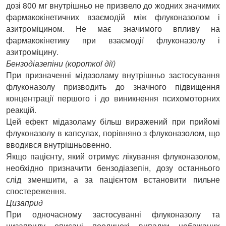
дозі 800 мг внутрішньо не призвело до жодних значимих
фармакокінетичних взаємодій між флуконазолом і
азитроміцином. Не має значимого впливу на
фармакокінетику при взаємодії флуконазолу і
азитроміцину.
Бензодіазепіни (короткої дії)
При призначенні мідазоламу внутрішньо застосування
флуконазолу призводить до значного підвищення
концентрації першого і до виникнення психомоторних
реакцій.
Цей ефект мідазоламу більш виражений при прийомі
флуконазолу в капсулах, порівняно з флуконазолом, що
вводився внутрішньовенно.
Якщо пацієнту, який отримує лікування флуконазолом,
необхідно призначити бензодіазепін, дозу останнього
слід зменшити, а за пацієнтом встановити пильне
спостереження.
Цизаприд
При одночасному застосуванні флуконазолу та
цизаприду описані поодинокі випадки небажаних