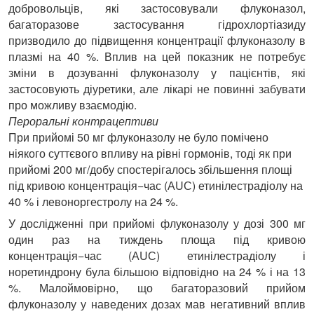
добровольців, які застосовували флуконазол,
багаторазове застосування гідрохлортіазиду
призводило до підвищення концентрації флуконазолу в
плазмі на 40 %.
Вплив на цей показник не потребує
зміни в дозуванні флуконазолу у пацієнтів, які
застосовують діуретики, але лікарі не повинні забувати
про можливу взаємодію.
Пероральні контрацептиви
При прийомі 50 мг флуконазолу не було помічено
ніякого суттєвого впливу на рівні гормонів, тоді як при
прийомі 200 мг/добу спостерігалось збільшення площі
під кривою концентрація−час (АUС) етинілестрадіолу на
40 % і левоноргестролу на 24 %.
У дослідженні при прийомі флуконазолу у дозі 300 мг
один раз на тиждень площа під кривою
концентрація−час (АUС) етинілестрадіолу і
норетиндрону була більшою відповідно на 24 % і на 13
%. Малоймовірно, що багаторазовий прийом
флуконазолу у наведених дозах мав негативний вплив