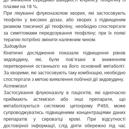
плазми на 18 %.
При лікуванні флуконазолом хворих, які застосовують
теофілін у високих дозах, або хворих з підвищеним
ризиком токсичної дії теофіліну, необхідно спостерігати
за симптомами передозування теофіліну; при їх появі
терапію потрібно змінити належним чином.
Зидовудин
Кінетичні дослідження показали підвищення рівнів
зидовудину, які, були пов’язані зі зниженням
перетворення останнього на його основний метаболіт.
За хворими, які застосовують таку комбінацію, необхідно
спостерігати з метою виявлення побічної дії зидовудину.
Астемізол
Застосування флуконазолу в пацієнтів, які одночасно
приймають астемізол або інші препарати, що
метаболізуються системою цитохрому P450, може
супроводжуватись підвищеними концентраціями даних
препаратів у сироватці крові. При відсутності
достовірної інформації, слід діяти обережно під час