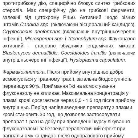
протигрибкову дію, специфічно блокує синтез грибкових
стеролів. Має специфічну дію на грибкові ферменти,
залежні від цитохрому Р450. Активний щодо різних
штамів
Candida spp
. (включаючи вісцеральний кандидоз),
Cryptococcus neoformans
(включаючи внутрішньочерепні
інфекції),
Microsporum spp.
і
Trichophytum spp.
Флуконазол
активний і стосовно збудників ендемічних мікозів:
Blastomyces dermatitidis, Coccidioides immitis
(включаючи
внутрішньочерепні інфекції),
Hystoplasma capsulatum.
Фармакокінетика.
Після прийому внутрішньо добре
всмоктується у травному тракті, загальна біодоступність
перевищує 90%. Приймання їжі на всмоктування
флуконазолу не впливає. Максимальна концентрація у
плазмі крові досягається через 0,5 - 1,5 год після прийому
внутрішньо. Період напіввиведення препарату з плазми
крові становить 30 год, що дозволяє застосовувати
препарат 1 раз на добу при проведенні курсу лікування
флуконазолом і забезпечує терапевтичний ефект при
вагінальному кандидозі після одноразового прийому