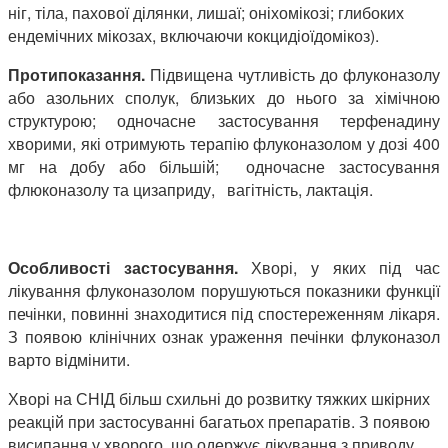
ніг, тіла, пахової ділянки, лишаї; оніхомікозі; глибоких
ендемічних мікозах, включаючи кокцидіоїдомікоз).
Протипоказання.
Підвищена чутливість до флуконазолу
або азольних сполук, близьких до нього за хімічною
структурою; одночасне застосування терфенадину
хворими, які отримують терапію флуконазолом у дозі 400
мг на добу або більшій; одночасне застосування
флюконазолу та цизаприду, вагітність, лактація.
Особливості застосування.
Хворі, у яких під час
лікування флуконазолом порушуються показники функції
печінки, повинні знаходитися під спостереженням лікаря.
З появою клінічних ознак ураження печінки флуконазол
варто відмінити.
Хворі на СНІД більш схильні до розвитку тяжких шкірних
реакцій при застосуванні багатьох препаратів. З появою
висипання у хворого, що одержує лікування з приводу