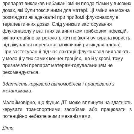
препарат викликав небажані зміни плода тільки у високих
дозах, які були токсичними для матері. Ці зміни не можна
розглядати як адекватні при прийомі флуконазолу в
терапевтичних дозах. Слід уникати застосування
флуконазолу у вагітних за винятком грибкових інфекцій,
які потенційно загрожують життю (коли очікувана користь
від лікування переважає можливий ризик для плода).
При застосуванні під час лактації флуконазол виявляють
у молоці у тих самих концентраціях, що й у крові, тому
призначати препарат матерям-годувальницям не
рекомендується.
Здатність керувати автомобілем і працювати з
механізмами
.
Малоймовірно, що Фуцис ДТ може вплинути на здатність
керувати транспортними засобами або працювати з
потенційно небезпечними механізмами.
Діти.