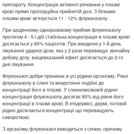
препарату. Концентрація активної речовини у плазмі
крові прямо пропорційна прийнятій дозі. З білками
плазми крові зв'язується 11 - 12% флуконазолу.
При щоденному одноразовому прийомі флуконазолу
протягом 4 - 5-ї діб стабільна концентрація в плазмі крові
досягається у 90% пацієнтів. При введенні у 1-й день
лікування ударної дози, яка у 2 рази перевищує звичайну
добову дозу, вищевказаний ефект досягається до 2-го
дня лікування.
Флуконазол добре проникає в усі рідини організму. Рівні
флуконазолу в слині та мокротинні подібні до
концентрації його в плазмі. У спинномозковій рідині
концентрація флуконазолу досягає 80% від рівня його
концентрації в плазмі крові. В епідермісі, дермі, потовій
рідині досягаються концентрації що перевищують
сивороткові.
З організму флуконазол виводиться з сечею, причому