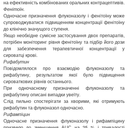
на ефективність комбінованих оральних контрацептивів.
Фенітоїн.
Одночасне призначення флуконазолу і фенітоїну може
супроводжуватися підвищенням концентрації фенітоїну
до клінічно значущого ступеня.
Якщо необхідне сумісне застосування двох препаратів,
потрібен моніторинг рівня фенітоїну та підбір його дози
для забезпечення терапевтичної концентрації у
сироватці крові.
Рифабутин
Повідомлялося про взаємодію флуконазолу та
рифабутину, результатом якої було підвищення
сироваткових рівнів останнього.
При одночасному призначенні флуконазолу та
рифабутину описані випадки увеїту.
Слід пильно спостерігати за хворими, які отримують
рифабутин та флуконазол одночасно.
Рифампіцин
Одночасне призначення флуконазолу і рифампіцину
призвело до зменшення АUС на 25 % і тривалості