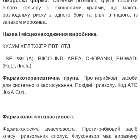
Лікарська форма.
Таблетки розчинні, круглі таблетки
білого кольору зі скошеними краями, що мають
розподільчу риску з одного боку та рівні з іншого, із
запахом морозива.
Назва і місцезнаходження виробника.
КУСУМ ХЕЛТХКЕР ПВТ. ЛТД.
SP 289 (A), RIICO INDL.AREA, CHOPANKI, BHIWADI
(Raj.), (India)
Фармакотерапевтична група.
Протигрибкові засоби
для системного застосування. Похідні триазолу. Код АТС
J02А С01.
Фармакологічні властивості.
Фармакологічні властивості.
Протигрибковий засіб
класу триазольних сполук. Флуконазол має виражену