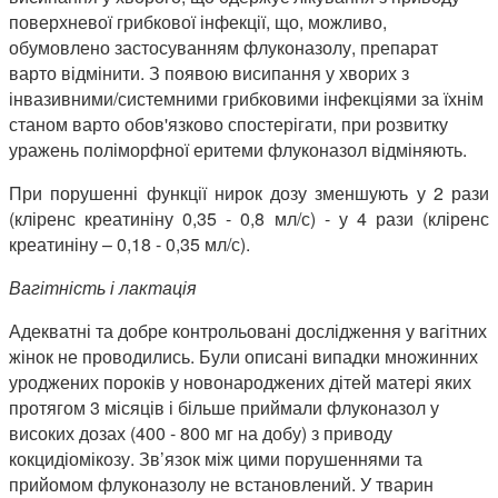
поверхневої грибкової інфекції, що, можливо,
обумовлено застосуванням флуконазолу, препарат
варто відмінити. З появою висипання у хворих з
інвазивними/системними грибковими інфекціями за їхнім
станом варто обов'язково спостерігати, при розвитку
уражень поліморфної еритеми флуконазол відміняють.
При порушенні функції нирок дозу зменшують у 2 рази
(кліренс креатиніну 0,35 - 0,8 мл/с) - у 4 рази (кліренс
креатиніну – 0,18 - 0,35 мл/с).
Вагітність і лактація
Адекватні та добре контрольовані дослідження у вагітних
жінок не проводились. Були описані випадки множинних
уроджених пороків у новонароджених дітей матері яких
протягом 3 місяців і більше приймали флуконазол у
високих дозах (400 - 800 мг на добу) з приводу
кокцидіомікозу. Зв’язок між цими порушеннями та
прийомом флуконазолу не встановлений. У тварин