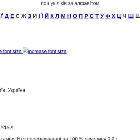
пошук ліків за алфавітом
Ґ
Д
Е
Є Ж
З
И
І
Ї
Й
К
Л
М
Н
О
П
Р
С
Т
У
Ф
Х
Ц
Ч
Ш
Щ
e font size
їв, Україна
стерах
ітаміну Е) у перерахуванні на 100 % речовину 0,2 г