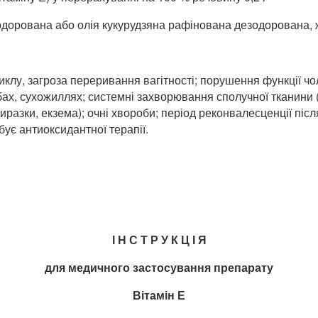
рована або олія кукурудзяна рафінована дезодорована, жел
клу, загроза переривання вагітності; порушення функції чол
лобах, сухожиллях; системні захворювання сполучної тканини
иразки, екзема); очні хвороби; період реконвалесценції піс
бує антиоксидантної терапії.
І Н С Т Р У К Ц І Я
для медичного застосування препарату
Вітамін Е