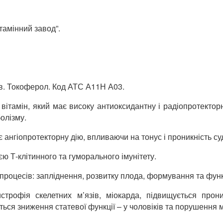
тамінний завод”.
ів. Токоферол. Код АТС А11Н А03.
ітамін, який має високу антиоксидантну і радіопротекторну 
олізму.
ангіопротекторну дію, впливаючи на тонус і проникність су
 Т-клітинного та гуморального імунітету.
роцесів: запліднення, розвитку плода, формування та функ
трофія скелетних м’язів, міокарда, підвищується прони
ся зниження статевої функції – у чоловіків та порушення ме