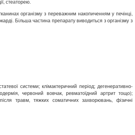
ї, стеаторею.
тканинах організму з переважним накопиченням у печінці,
окарді. Більша частина препарату виводиться з організму з
статевої системи; клімактеричний період; дегенеративно-
родермія, червоний вовчак, ревматоїдний артрит тощо);
 після травм, тяжких соматичних захворювань, фізичні