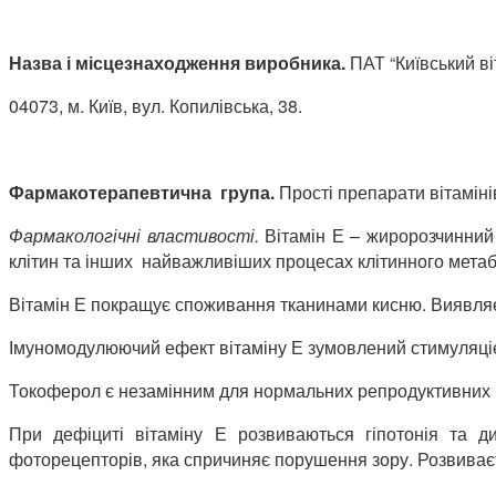
Назва і місцезнаходження виробника.
ПАТ “Київський ві
04073, м. Київ, вул. Копилівська, 38.
Фармакотерапевтична
група.
Прості препарати вітамін
Фармакологічні властивості.
Вітамін Е – жиророзчинний в
клітин та інших найважливіших процесах клітинного метаб
Вітамін Е покращує споживання тканинами кисню. Виявляє 
Імуномодулюючий ефект вітаміну Е зумовлений стимуляцією
Токоферол є незамінним для нормальних репродуктивних п
При дефіциті вітаміну Е розвиваються гіпотонія та дис
фоторецепторів, яка спричиняє порушення зору. Розвиваєть