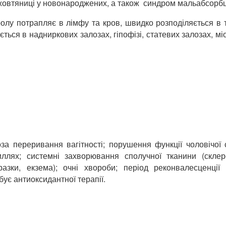
жовтяниці у новонароджених, а також синдром мальабсорбці
лу потрапляє в лімфу та кров, швидко розподіляється в 
ється в надниркових залозах, гіпофізі, статевих залозах, мі
оза переривання вагітності; порушення функції чоловічої 
ожиллях; системні захворювання сполучної тканини (скле
разки, екзема); очні хвороби; період реконвалесценції
ебує антиоксидантної терапії.