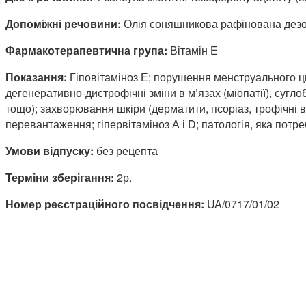
Допоміжні речовини:
Олія соняшникова рафінована дезодо
Фармакотерапевтична група:
Вітамін Е
Показання:
Гіповітаміноз Е; порушення менструального ци
дегенеративно-дистрофічні зміни в м’язах (міопатії), суг
тощо); захворювання шкіри (дерматити, псоріаз, трофічні в
перевантаження; гіпервітаміноз А і D; патологія, яка потре
Умови відпуску:
без рецепта
Терміни зберігання:
2р.
Номер реєстраційного посвідчення:
UA/0717/01/02