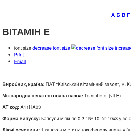
А
Б
В
Г
ВІТАМІН Е
font size
decrease font size
increas
Print
Email
Виробник, країна:
ПАТ "Київський вітамінний завод", м. Ки
Міжнародна непатентована назва:
Tocopherol (vit E)
АТ код:
A11HA03
Форма випуску:
Капсули м'які по 0,2 г № 10; № 10х3 у блі
Діючі речовини:
1 капсула містить: токоферолу ацетату (в