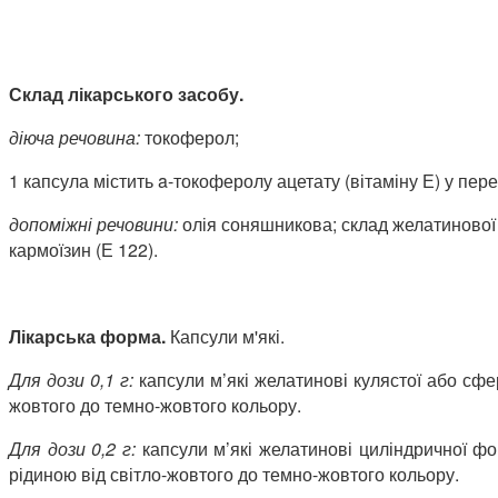
Склад лікарського засобу.
діюч
а речовин
а:
токоферол;
1 капсула містить
a-токоферолу ацетату (вітаміну Е) у пере
допоміжні речовини:
олія соняшникова; склад желатинової 
кармоїзин (Е 122).
Лікарська форма.
Капсули м'які.
Для дози 0,1 г:
капсули м’які желатинові кулястої або сфе
жовтого до темно-жовтого кольору.
Для дози 0,2 г:
капсули м’які желатинові циліндричної ф
рідиною від світло-жовтого до темно-жовтого кольору.