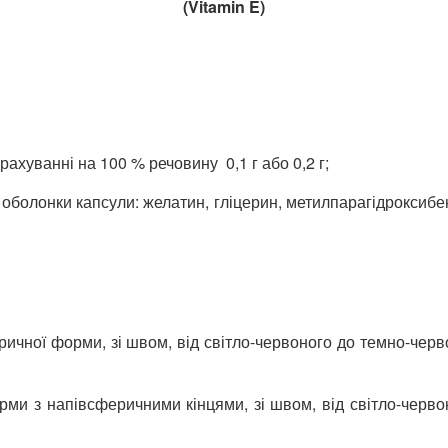
(Vitamin E)
рахуванні на 100 % речовину 0,1 г або 0,2 г;
оболонки капсули: желатин, гліцерин, метилпарагідроксибен
ричної форми, зі швом, від світло-червоного до темно-черв
орми з напівсферичними кінцями, зі швом, від світло-черв