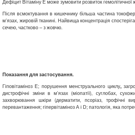
Дефіцит Вітаміну Е може зумовити розвиток гемолітичної 
Після всмоктування в кишечнику більша частина токоферо
м’язах, жировій тканині. Найвища концентрація спостеріга
сечею, частково – з жовчю.
Показання для застосування.
Гіповітаміноз Е; порушення менструального циклу
,
загр
дистрофічні зміни в м’язах (міопатії), суглобах, сух
захворювання шкіри (дерматити, псоріаз, трофічні ви
перевантаження; гіпервітаміноз А і D; патологія, яка потр