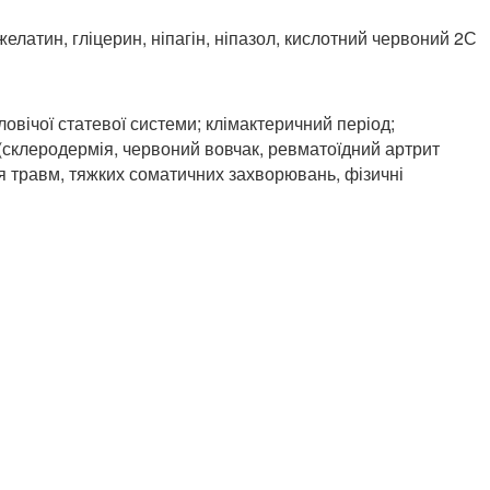
атин, гліцерин, ніпагін, ніпазол, кислотний червоний 2С
овічої статевої системи; клімактеричний період;
 (склеродермія, червоний вовчак, ревматоїдний артрит
ля травм, тяжких соматичних захворювань, фізичні