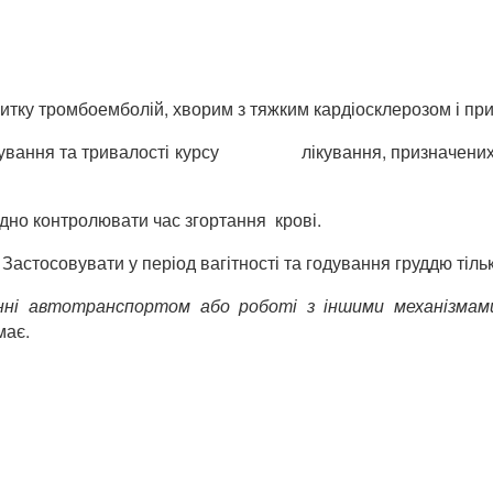
тку тромбоемболій, хворим з тяжким кардіосклерозом і при 
дозування та тривалості курсу лікування, призначених 
дно контролювати час згортання крові.
.
Застосовувати у період вагітності та годування груддю тіль
анні автотранспортом або роботі з іншими механізма
має.