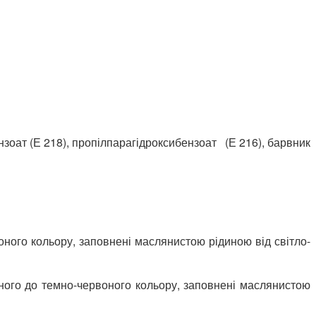
зоат (Е 218), пропілпарагідроксибензоат (Е 216), барвник
оного кольору, заповнені маслянистою рідиною від світло-
оного до темно-червоного кольору, заповнені маслянистою