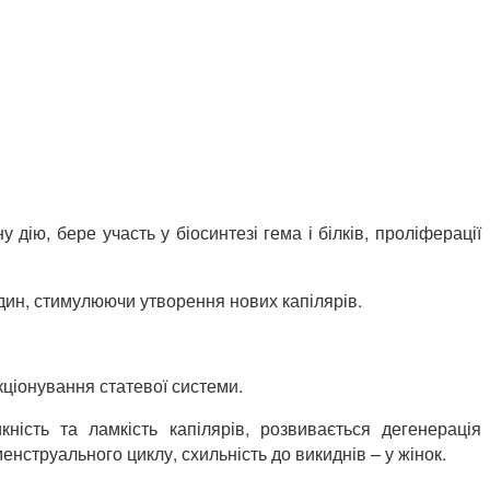
дію, бере участь у біосинтезі гема і білків, проліферації
дин, стимулюючи утворення нових капілярів.
ціонування статевої системи.
кність та ламкість капілярів, розвивається дегенерація
нструального циклу, схильність до викиднів – у жінок.