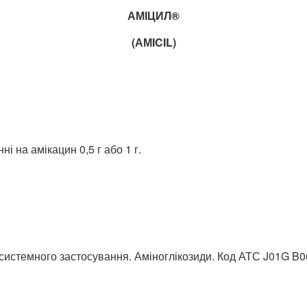
АМІЦИЛ®
(АМICIL)
і на амікацин 0,5 г або 1 г.
системного застосування.
Аміноглікозиди. Код АТС J01G B0