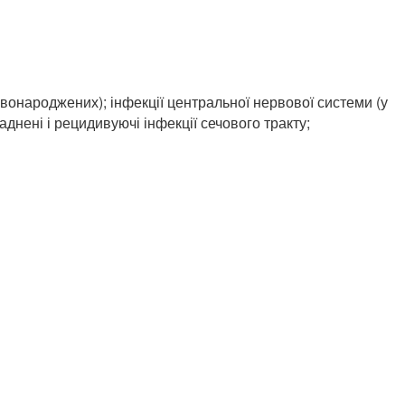
овонароджених); інфекції центральної нервової системи (у
складнені і рецидивуючі інфекції сечового тракту;