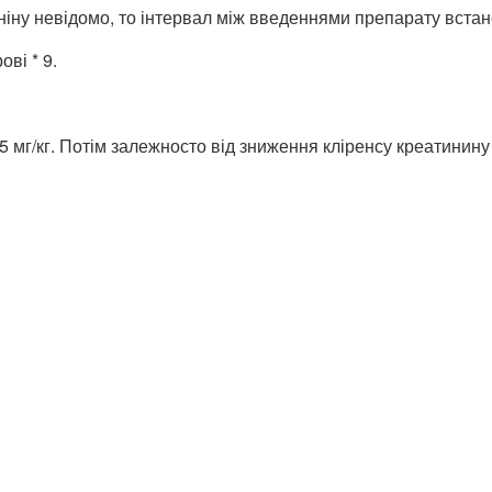
иніну невідомо, то інтервал між введеннями препарату вста
ві * 9.
5 мг/кг. Потім залежносто від зниження кліренсу креатинин