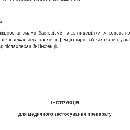
и
ікроорганізмами: бактеріємія та септицемія (у т.ч. сепсис н
); інфекції дихальних шляхів; інфекції шкіри і м'яких тканин; у
и; післяопераційні інфекції.
ІНСТРУКЦІЯ
для медичного застосування препарату