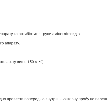
арату та антибіотиків групи аміноглікозидів.
го апарату.
ого азоту вище 150 мг%).
дно провести попередню внутрішньошкірну пробу на перено