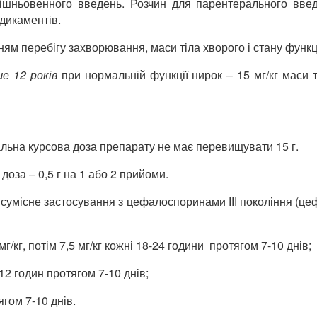
ішньовенного введень. Розчин для парентерального введ
дикаментів.
м перебігу захворювання, маси тіла хворого і стану функці
рше
1
2
рок
і
в
при нормальній функції нирок – 15 мг/кг маси 
альна курсова доза препарату не має перевищувати 15 г.
оза – 0,5 г на 1 або 2 прийоми.
е сумісне застосування з цефалоспоринами ІІІ покоління (це
кг, потім 7,5 мг/кг кожні 18-24 години протягом 7-10 днів;
 12 годин протягом 7-10 днів;
ягом 7-10 днів.