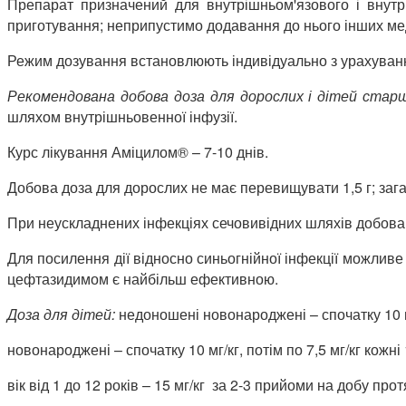
Препарат призначений для внутрішньом'язового і внутр
приготування; неприпустимо додавання до нього інших ме
Режим дозування встановлюють індивідуально з урахування
Рекомендована добова доза для дорослих і дітей ста
шляхом внутрішньовенної інфузії.
Курс лікування Аміцилом® – 7-10 днів.
Добова доза для дорослих не має перевищувати 1,5 г; заг
При неускладнених інфекціях сечовивідних шляхів добова д
Для посилення дії відносно синьогнійної інфекції можлив
цефтазидимом є найбільш ефективною.
Доза для дітей:
недоношені новонароджені – спочатку 10 мг/
новонароджені – спочатку 10 мг/кг, потім по 7,5 мг/кг кожні
вік від 1 до 12 років – 15 мг/кг за 2-3 прийоми на добу прот