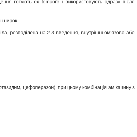
ення готують ex tempore і використовують одразу після
ї нирок.
тіла, розподілена на 2-3 введення, внутрішньом'язово або
фтазидим, цефоперазон), при цьому комбінація амікацину з