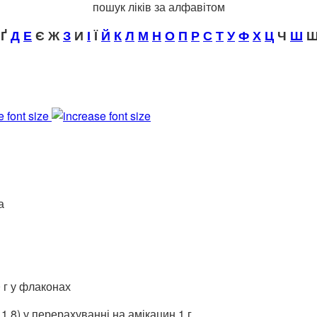
пошук ліків за алфавітом
Ґ
Д
Е
Є Ж
З
И
І
Ї
Й
К
Л
М
Н
О
П
Р
С
Т
У
Ф
Х
Ц
Ч
Ш
Щ
e font size
а
0 г у флаконах
1,8) у перерахуванні на амікацин 1 г.