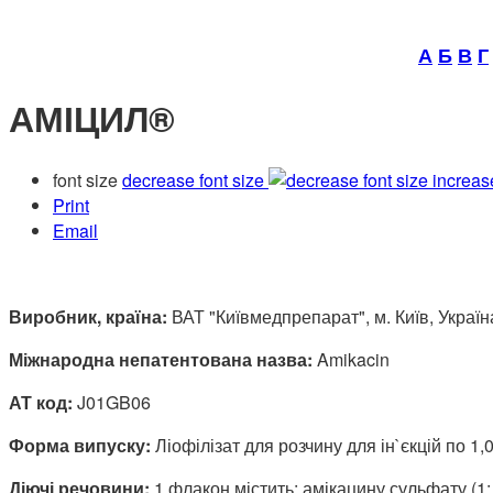
А
Б
В
Г
АМІЦИЛ®
font size
decrease font size
increas
Print
Email
Виробник, країна:
ВАТ "Київмедпрепарат", м. Київ, Україн
Міжнародна непатентована назва:
Amikacin
АТ код:
J01GB06
Форма випуску:
Ліофілізат для розчину для ін`єкцій по 1,
Діючі речовини:
1 флакон містить: амікацину сульфату (1: 