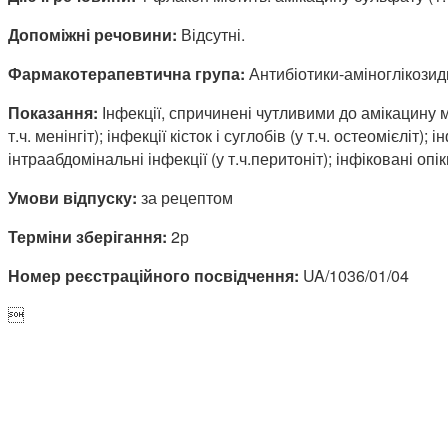
Допоміжні речовини:
Відсутні.
Фармакотерапевтична група:
Антибіотики-аміноглікозид
Показання:
Інфекції, спричинені чутливими до амікацину м
т.ч. менінгіт); інфекції кісток і суглобів (у т.ч. остеомієліт
інтраабдомінальні інфекції (у т.ч.перитоніт); інфіковані опік
Умови відпуску:
за рецептом
Терміни зберігання:
2р
Номер реєстраційного посвідчення:
UA/1036/01/04
