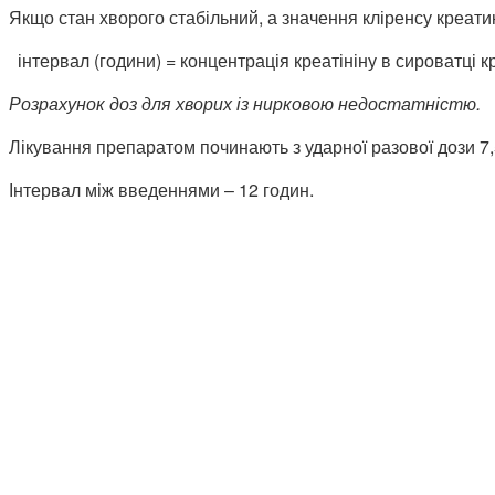
Якщо стан хворого стабільний, а значення кліренсу креат
інтервал (години) = концентрація креатініну в сироватці кро
Розрахунок доз для хворих із нирковою недостатністю.
Лікування препаратом починають з ударної разової дози 7,
Інтервал між введеннями – 12 годин.