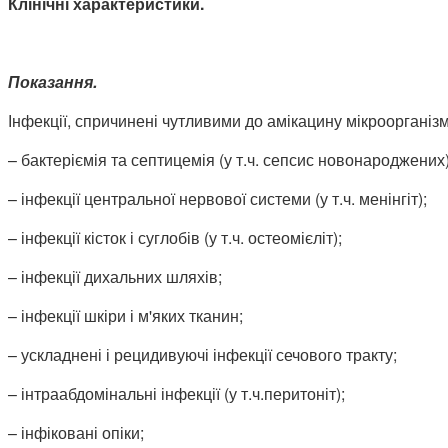
Клінічні характеристики.
Показання.
Інфекції, спричинені чутливими до амікацину мікроорганіз
– бактеріємія та септицемія (у т.ч. сепсис новонароджених)
– інфекції центральної нервової системи (у т.ч. менінгіт);
– інфекції кісток і суглобів (у т.ч. остеомієліт);
– інфекції дихальних шляхів;
– інфекції шкіри і м'яких тканин;
– ускладнені і рецидивуючі інфекції сечового тракту;
– інтраабдомінальні інфекції (у т.ч.перитоніт);
– інфіковані опіки;