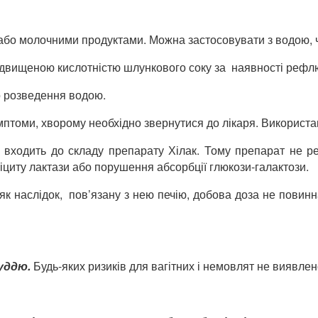
 або молочними продуктами. Можна застосовувати з водою, 
ідвищеною кислотністю шлункового соку за наявності рефлю
о розведення водою.
мптоми, хворому необхідно звернутися до лікаря. Використан
о входить до складу препарату Хілак. Тому препарат не р
циту лактази або порушення абсорбції глюкози-галактози.
, як наслідок, пов’язану з нею печію, добова доза не повин
уддю.
Будь-яких ризиків для вагітних і немовлят не виявлен