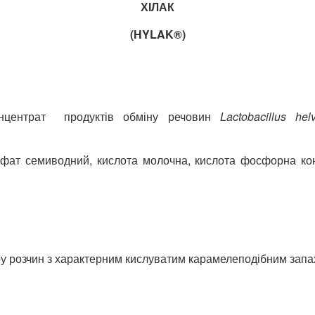
ХІЛАК
(
HYLAK
®
)
онцентрат продуктів обміну речовин
Lactobacillus
hel
фат семиводний, кислота молочна, кислота фосфорна конц
ору розчин з характерним кислуватим карамелеподібним зап