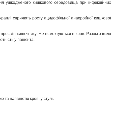
лення ушкодженого кишкового середовища при інфекційних
 краплі сприяють росту ацидофільної анаеробної кишкової
просвіті кишечнику. Не всмоктуються в кров. Разом з їжею
тність у пацієнта.
 та наявністю крові у стулі.