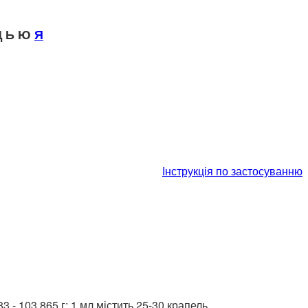
 Ь Ю
Я
Інструкція по застосуванню
 - 103,865 г; 1 мл містить 25-30 крапель.