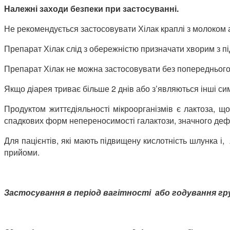
Належні заходи безпеки при застосуванні.
Не рекомендується застосовувати Хілак краплі з молоком
Препарат Хілак слід з обережністю призначати хворим з п
Препарат Хілак не можна застосовувати без попередньог
Якщо діарея триває більше 2 днів або з’являються інші си
Продуктом життєдіяльності мікроорганізмів є лактоза, щ
спадкових форм непереносимості галактози, значного дефі
Для пацієнтів, які мають підвищену кислотність шлунка і
прийоми.
Застосування в період вагітності або годування гр