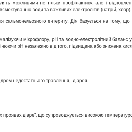
облять можливими не тільки профілактику, але і віднов
моктуванню води та важливих електролітів (натрій, хлор).
я сальмонельозного ентериту. Дія базується на тому, що
малізуючи мікрофлору, рН та водно-електролітний баланс у 
мінюючи рН незалежно від того, підвищена або знижена кисло
ндром недостатнього травлення, діарея.
х проявах діареї, що супроводжується високою температурою