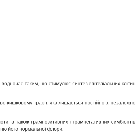
 водночас таким, що стимулює синтез епітеліальних клітин
ково-кишковому тракті, яка лишається постійною, незалежно
оти, а також грампозитивних і грамнегативних симбіонтів
енню його нормальної флори.