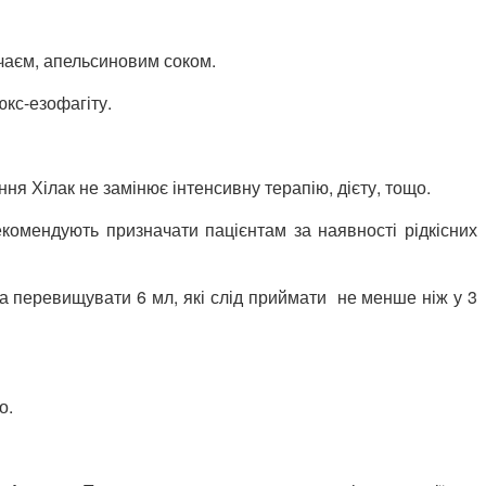
чаєм, апельсиновим соком.
кс-езофагіту.
ня Хілак не замінює інтенсивну терапію, дієту, тощо.
екомендують призначати пацієнтам за наявності рідкісних
на перевищувати 6 мл, які слід приймати не менше ніж у 3
о.