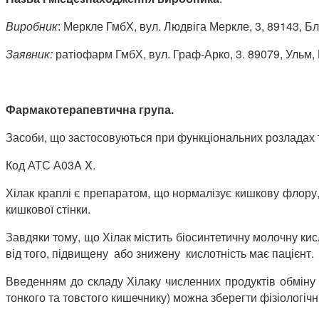
Виробник
: Меркле ГмбХ, вул. Людвіга Меркле, 3, 89143, Б
Заявник:
ратіофарм ГмбХ, вул. Граф-Арко, 3. 89079, Ульм,
Фармакотерапевтична
група.
Засоби, що застосовуються при функціональних розладах т
Код АТС А03A X.
Хілак краплі є препаратом, що нормалізує кишкову флору,
кишкової стінки.
Завдяки тому, що Хілак
містить біосинтетичну молочну кис
від того, підвищену або знижену кислотність має пацієнт.
Введенням до складу Хілаку численних продуктів обміну ф
тонкого та товстого кишечнику) можна зберегти фізіологіч