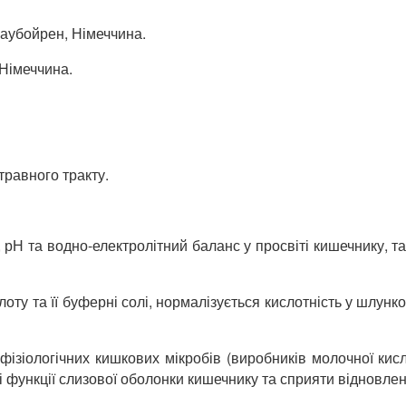
лаубойрен, Німеччина.
 Німеччина.
равного тракту.
 рН та водно-електролітний баланс у просвіті кишечнику, та
лоту та її буферні солі, нормалізується кислотність у шлун
ізіологічних кишкових мікробів (виробників молочної кисл
ні функції слизової оболонки кишечнику та сприяти відновл