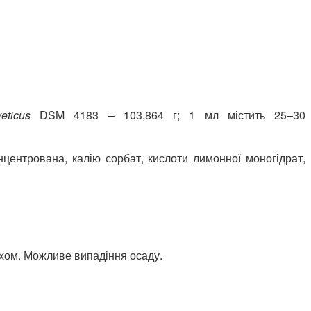
veticus
DSM 4183 – 103,864 г; 1 мл містить 25–30
ентрована, калію сорбат, кислоти лимонної моногідрат,
ахом. Можливе випадіння осаду.