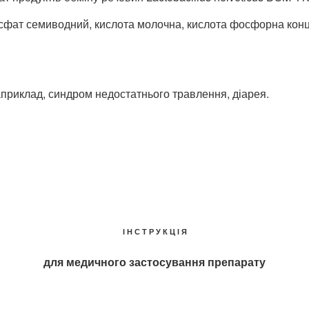
сфат семиводний, кислота молочна, кислота фосфорна конце
априклад, синдром недостатнього травлення, діарея.
І Н С Т Р У К Ц І Я
для медичного застосування препарату