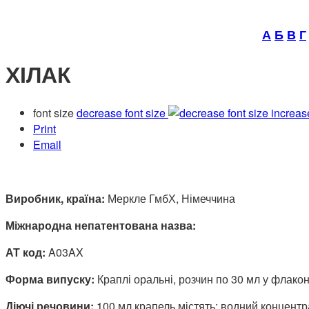
А
Б
В
Г
ХІЛАК
font size
decrease font size
increas
Print
Email
Виробник, країна:
Меркле ГмбХ, Німеччина
Міжнародна непатентована назва:
АТ код:
A03AX
Форма випуску:
Краплі оральні, розчин по 30 мл у флако
Діючі речовини:
100 мл крапель містять: водний концентрат