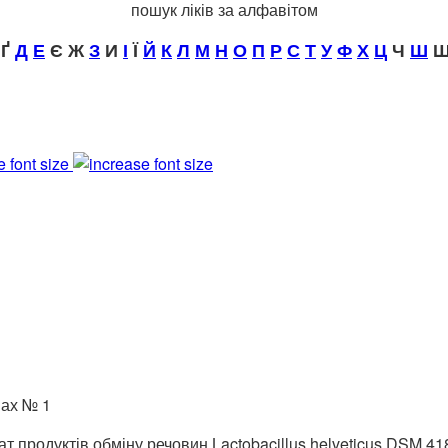
пошук ліків за алфавітом
Ґ
Д
Е
Є Ж
З
И
І
Ї
Й
К
Л
М
Н
О
П
Р
С
Т
У
Ф
Х
Ц
Ч
Ш
Щ
e font size
нах № 1
 продуктів обміну речовин Lactobacillus helveticus DSM 4183