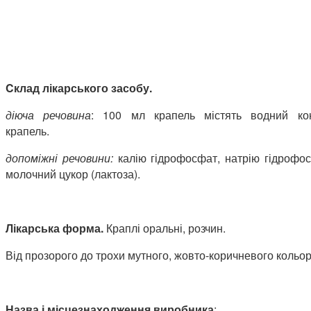
C
клад
лікарського засобу.
діюча речовина
: 100 мл крапель містять водний к
крапель.
допоміжні речовини:
калію гідрофосфат, натрію гідрофос
молочний цукор (лактоза).
Лікарська форма
.
Краплі оральні, розчин.
Від прозорого до трохи мутного, жовто-коричневого коль
Назва і місцезнаходження виробника
: