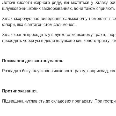
Летючі кислоти жирного ряду, які містяться у Хілаку р
шлунково-кишкових захворюваннях, вони також сприяють вс
Хілак скорочує час виведення сальмонел у немовлят післ
флори, яка є антагоністом сальмонел.
Хілак краплі проходять у шлунково-кишковому тракті, нор
проходять через усі відділи шлунково-кишкового тракту, з
Показання
для застосування.
Розлади з боку шлунково-кишкового тракту, наприклад, си
Протипоказання
.
Підвищена чутливість до складових препарату. При гостри