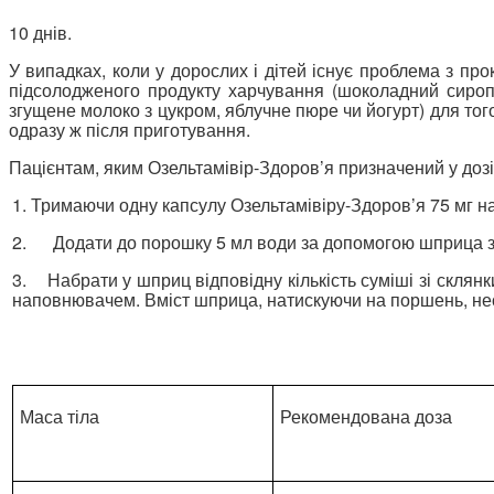
10 днів.
У випадках, коли у дорослих і дітей існує проблема з про
підсолодженого продукту харчування (шоколадний сироп (
згущене молоко з цукром, яблучне пюре чи йогурт) для тог
одразу ж після приготування.
Пацієнтам, яким Озельтамівір-Здоров’я призначений у дозі
1.
Тримаючи одну капсулу Озельтамівіру-Здоров’я 75 мг над
2.
Додати до порошку 5 мл води за допомогою шприца з
3. Набрати у шприц відповідну кількість суміші зі склянк
наповнювачем. Вміст шприца, натискуючи на поршень, необ
Маса тіла
Рекомендована доза