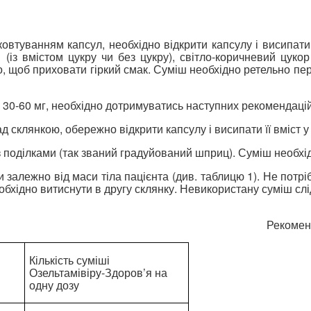
ковтуванням капсул, необхідно відкрити капсулу і висипати 
із вмістом цукру чи без цукру), світло-коричневий цукор
о, щоб приховати гіркий смак. Суміш необхідно ретельно пе
 30-60 мг, необхідно дотримуватись наступних рекомендацій
 склянкою, обережно відкрити капсулу і висипати її вміст у
 поділками (так званий градуйований шприц). Суміш необхі
и залежно від маси тіла пацієнта (див. таблицю 1). Не пот
хідно витиснути в другу склянку. Невикористану суміш слі
Рекоменд
Кількість суміші
Озельтамівіру-Здоров’я на
одну дозу