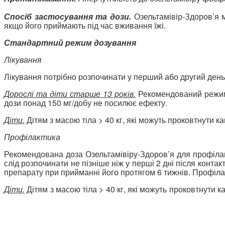
Спосіб застосування та дози.
Озельтамівір-Здоров’я 
якщо його приймають під час вживання їжі.
Стандартний режим дозування
Лікування
Лікування потрібно розпочинати у перший або другий день
Дорослі та діти старше 13 років.
Рекомендований режим 
дози понад 150 мг/добу не посилює ефекту.
Діти.
Дітям з масою тіла > 40 кг, які можуть проковтнути к
Профілактика
Рекомендована доза Озельтамівіру-Здоров’я для профілакт
слід розпочинати не пізніше ніж у перші 2 дні після контак
препарату при прийманні його протягом 6 тижнів. Профілак
Діти.
Дітям з масою тіла > 40 кг, які можуть проковтнути