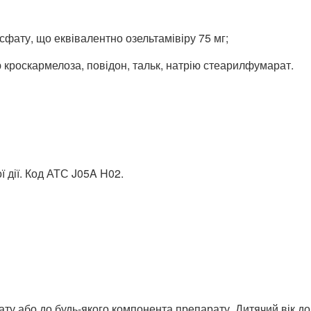
осфату, що еквівалентно озельтамівіру 75 мг;
кроскармелоза, повідон, тальк, натрію стеарилфумарат.
 дії. Код АТС J05A H02.
ту або до будь-якого компонента препарату. Дитячий вік до 