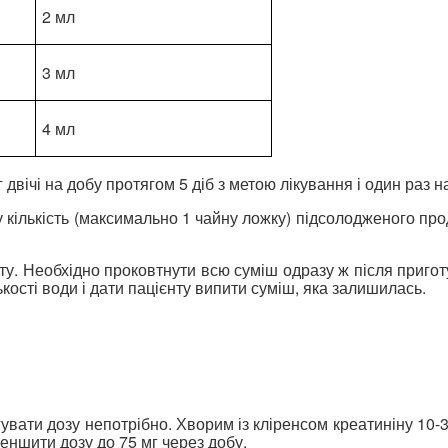
2 мл
3 мл
4 мл
двічі на добу протягом 5 діб з метою лікування і один раз н
у кількість (максимально 1 чайну ложку) підсолодженого про
ту. Необхідно проковтнути всю суміш одразу ж після пригот
кості води і дати пацієнту випити суміш, яка залишилась.
игувати дозу непотрібно. Хворим із кліренсом креатиніну 10
меншити дозу до 75 мг через добу.