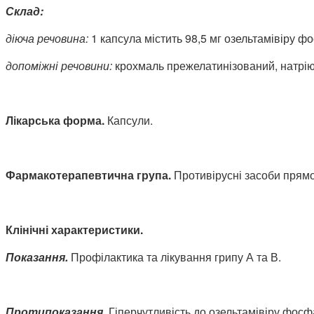
Склад:
діюча речовина:
1 капсула містить 98,5 мг озельтамівіру ф
допоміжні речовини:
крохмаль прежелатинізований, натрію 
Лікарська форма.
Капсули.
Фармакотерапевтична група.
Противірусні засоби прямої
Клінічні характеристики.
Показання.
Профілактика та лікування грипу А та В.
Протипоказання.
Гіперчутливість до озельтамівіру фосфа