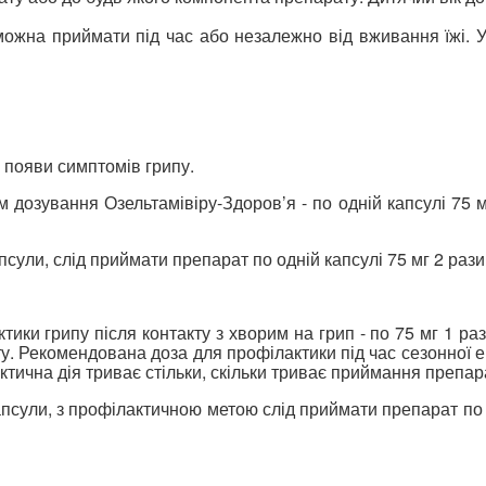
можна приймати під час або незалежно від вживання їжі. У
 появи симптомів грипу.
дозування Озельтамівіру-Здоров’я - по одній капсулі 75 м
апсули, слід приймати препарат по одній капсулі 75 мг 2 раз
ики грипу після контакту з хворим на грип - по 75 мг 1 р
ту. Рекомендована доза для профілактики під час сезонної еп
тична дія триває стільки, скільки триває приймання препар
 капсули, з профілактичною метою слід приймати препарат по