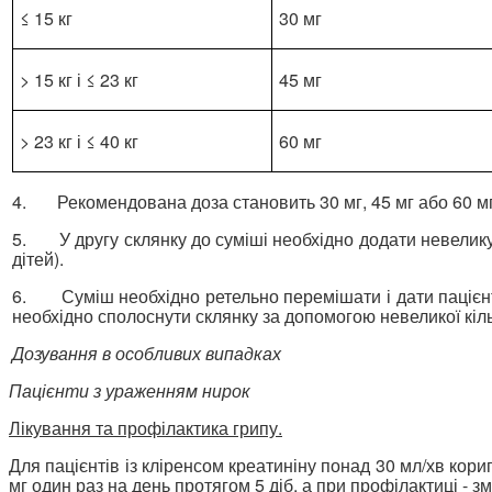
≤ 15 кг
30 мг
> 15 кг і ≤ 23 кг
45 мг
> 23 кг і ≤ 40 кг
60 мг
4.
Рекомендована доза становить 30 мг, 45 мг або 60 мг 
5.
У другу склянку до суміші необхідно додати невелик
дітей).
6.
Суміш необхідно ретельно перемішати і дати пацієн
необхідно сполоснути склянку за допомогою невеликої кіль
Дозування в особливих випадках
Пацієнти з ураженням нирок
Лікування та профілактика грипу.
Для пацієнтів із кліренсом креатиніну понад 30 мл/хв кор
мг один раз на день протягом 5 діб, а при профілактиці - з