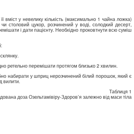
її вміст у невелику кількість (максимально 1 чайна ложка)
 чи столовий цукор, розчинений у воді, солодкий десерт,
ремішати і дати пацієнту. Необхідно проковтнути всю суміш
:
 склянку.
дно ретельно перемішати протягом близько 2 хвилин.
рібно набирати у шприц нерозчинений білий порошок, який є
д вилити.
Таблиця 1
ована доза Озельтамівіру-Здоров’я залежно від маси тіла