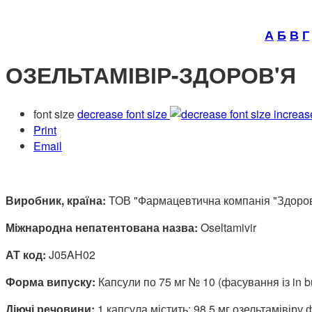
А
Б
В
Г
ОЗЕЛЬТАМІВІР-ЗДОРОВ'Я
font size
decrease font size
increas
Print
Email
Виробник, країна:
ТОВ "Фармацевтична компанія "Здоров'я
Міжнародна непатентована назва:
Oseltamivir
АТ код:
J05AH02
Форма випуску:
Капсули по 75 мг № 10 (фасування із in 
Діючі речовини:
1 капсула містить: 98,5 мг озельтамівіру