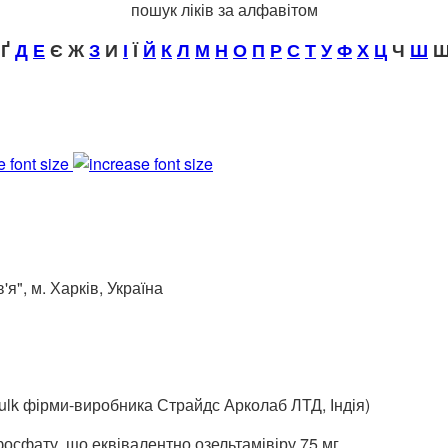
пошук ліків за алфавітом
Ґ
Д
Е
Є Ж
З
И
І
Ї
Й
К
Л
М
Н
О
П
Р
С
Т
У
Ф
Х
Ц
Ч
Ш
Щ
e font size
", м. Харків, Україна
bulk фірми-виробника Страйдс Арколаб ЛТД, Індія)
 фосфату, що еквівалентно озельтамівіру 75 мг