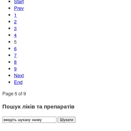
Start
Prev
1
2
3
4
5
6
7
8
9
Next
End
Page 5 of 9
Пошук ліків та препаратів