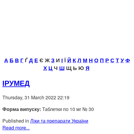
А
Б
В
Г
Ґ
Д
Е
Є Ж
З
И
І
Ї
Й
К
Л
М
Н
О
П
Р
С
Т
У
Ф
Х
Ц
Ч
Ш
Щ Ь Ю
Я
ІРУМЕД
Thursday, 31 March 2022 22:19
Форма випуску:
Таблетки по 10 мг № 30
Published in
Ліки та препарати України
Read more...