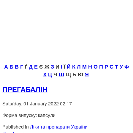
А
Б
В
Г
Ґ
Д
Е
Є Ж
З
И
І
Ї
Й
К
Л
М
Н
О
П
Р
С
Т
У
Ф
Х
Ц
Ч
Ш
Щ Ь Ю
Я
ПРЕГАБАЛІН
Saturday, 01 January 2022 02:17
Форма випуску: капсули
Published in
Ліки та препарати України