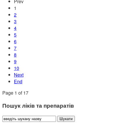
Prev
1
2
3
4
5
6
7
8
9
10
Next
End
Page 1 of 17
Пошук ліків та препаратів