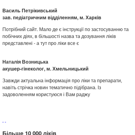
Василь Петрікивський
зав. педіатричним відділенням, м. Харків
Потрібний сайт. Мало де є інструкції по застосуванню та
побічних діях, в більшості назва та дозування ліків
представлені - а тут про ліки все є
Наталія Возницька
акушер-гінеколог, м. Хмельницький
Завжди актуальна інформація про ліки та препарати,
навіть стрічка новин тематично підібрана. Із
задоволенням користуюся і Вам раджу
Більше 10 000 ліків