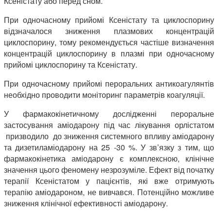
Ксеністату або перед сном.
При одночасному прийомі Ксеністату та циклоспорину
відзначалося зниження плазмових концентрацій
циклоспорину, тому рекомендується частіше визначення
концентрацій циклоспорину в плазмі при одночасному
прийомі циклоспорину та Ксеністату.
При одночасному прийомі пероральних антикоагулянтів
необхідно проводити моніторинг параметрів коагуляції.
У фармакокінетичному дослідженні пероральне
застосування аміодарону під час лікування орлістатом
призводило до зниження системного впливу аміодарону
та дизетиламіодарону на 25 -30 %. У зв’язку з тим, що
фармакокінетика аміодарону є комплексною, клінічне
значення цього феномену незрозуміле. Ефект від початку
терапії Ксеністатом у пацієнтів, які вже отримують
терапію аміодароном, не вивчався. Потенційно можливе
зниження клінічної ефективності аміодарону.