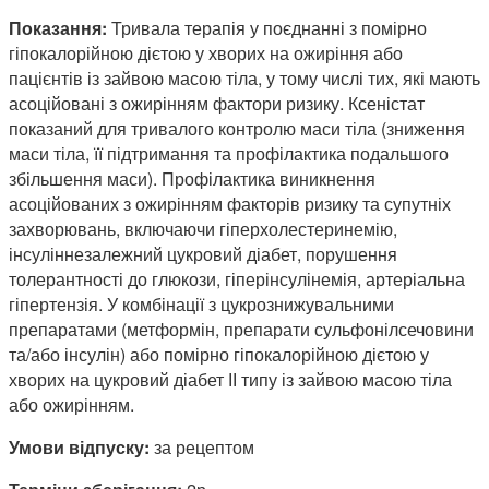
Показання:
Тривала терапія у поєднанні з помірно
гіпокалорійною дієтою у хворих на ожиріння або
пацієнтів із зайвою масою тіла, у тому числі тих, які мають
асоційовані з ожирінням фактори ризику. Ксеністат
показаний для тривалого контролю маси тіла (зниження
маси тіла, її підтримання та профілактика подальшого
збільшення маси). Профілактика виникнення
асоційованих з ожирінням факторів ризику та супутніх
захворювань, включаючи гіперхолестеринемію,
інсуліннезалежний цукровий діабет, порушення
толерантності до глюкози, гіперінсулінемія, артеріальна
гіпертензія. У комбінації з цукрознижувальними
препаратами (метформін, препарати сульфонілсечовини
та/або інсулін) або помірно гіпокалорійною дієтою у
хворих на цукровий діабет ІІ типу із зайвою масою тіла
або ожирінням.
Умови відпуску:
за рецептом