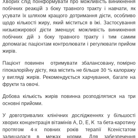
Хворих слід поінформувати про можливість виникнення
побічних реакцій з боку травного тракту і навчати, як
усувати їх шляхом кращого дотримання дієти, особливо
щодо кількості жиру, який міститься в їжі. Застосування
низькожирової дієти зменшує можливість виникнення
побічних дій з боку травного тракту і тим самим
допомагає пацієнтам контролювати і регулювати прийом
жирів.
Пацієнт повинен отримувати збалансовану, помірно
гіпокалорійну дієту, яка містить не більше 30 % калоражу
у вигляді жирів. Рекомендується харчування, багате на
фрукти та овочі.
Добова кількість жирів повинна розподілятися на три
основні прийоми.
У довготривалих клінічних дослідженнях у більшості
хворих концентрація вітамінів А, D, E, K та бета-каротину
протягом 4-х повних років терапії Ксеністатом
залишалася в межах норми. Для забезпечення