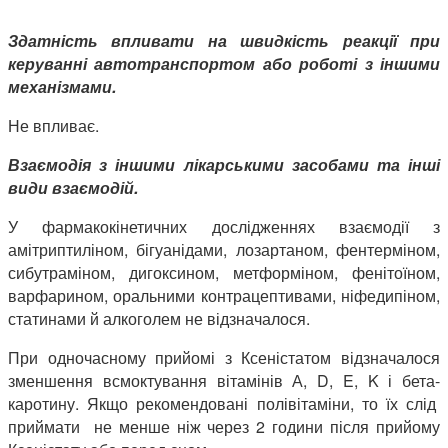
Здатність впливати на швидкість реакції при
керуванні автотранспортом або роботі з іншими
механізмами.
Не впливає.
Взаємодія з іншими лікарськими засобами та інші
види взаємодій.
У фармакокінетичних дослідженнях взаємодії з
амітриптиліном, бігуанідами, лозартаном, фентерміном,
сибутраміном, дигоксином, метформіном, фенітоїном,
варфарином, оральними контрацептивами, ніфедипіном,
статинами й алкоголем не відзначалося.
При одночасному прийомі з Ксеністатом відзначалося
зменшення всмоктування вітамінів А, D, E, K і бета-
каротину. Якщо рекомендовані полівітаміни, то їх слід
приймати не менше ніж через 2 години після прийому