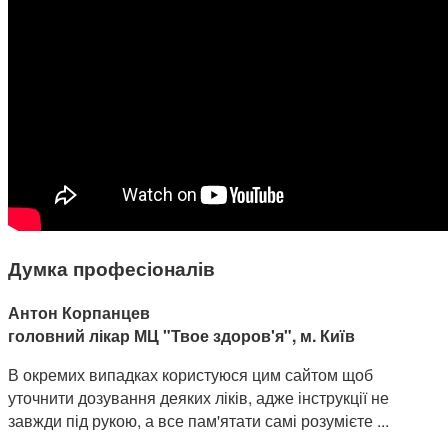
Думка професіоналів
Антон Корпанцев
головний лікар МЦ "Твое здоров'я", м. Київ
В окремих випадках користуюся цим сайтом щоб
уточнити дозування деяких ліків, адже інструкції не
завжди під рукою, а все пам'ятати самі розумієте ...