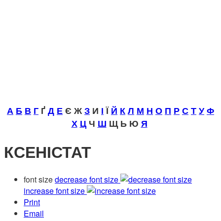
А
Б
В
Г
Ґ
Д
Е
Є Ж
З
И
І
Ї
Й
К
Л
М
Н
О
П
Р
С
Т
У
Ф
Х
Ц
Ч
Ш
Щ Ь Ю
Я
КСЕНІСТАТ
font size
decrease font size
increase font size
Print
Email