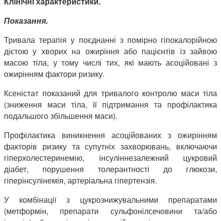
Клінічні характеристики.
Показання.
Тривала терапія у поєднанні з помірно гіпокалорійною
дієтою у хворих на ожиріння або пацієнтів із зайвою
масою тіла, у тому числі тих, які мають асоційовані з
ожирінням фактори ризику.
Ксеністат показаний для тривалого контролю маси тіла
(зниження маси тіла, її підтримання та профілактика
подальшого збільшення маси).
Профілактика виникнення асоційованих з ожирінням
факторів ризику та супутніх захворювань, включаючи
гіперхолестеринемію, інсуліннезалежний цукровий
діабет, порушення толерантності до глюкози,
гіперінсулінемія, артеріальна гіпертензія.
У комбінації з цукрознижувальними препаратами
(метформін, препарати сульфонілсечовини та/або