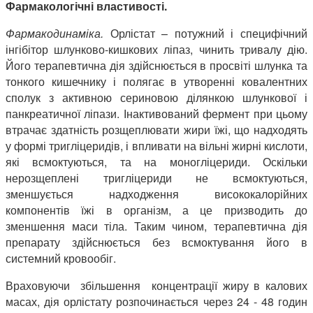
Фармакологічні властивості.
Фармакодинаміка.
Орлістат – потужний і специфічний
інгібітор шлунково-кишкових ліпаз, чинить тривалу дію.
Його терапевтична дія здійснюється в просвіті шлунка та
тонкого кишечнику і полягає в утворенні ковалентних
сполук з активною сериновою ділянкою шлункової і
панкреатичної ліпази. Інактивований фермент при цьому
втрачає здатність розщеплювати жири їжі, що надходять
у формі тригліцеридів, і впливати на вільні жирні кислоти,
які всмоктуються, та на моногліцериди. Оскільки
нерозщеплені тригліцериди не всмоктуються,
зменшується надходження висококалорійних
компонентів їжі в організм, а це призводить до
зменшення маси тіла. Таким чином, терапевтична дія
препарату здійснюється без всмоктування його в
системний кровообіг.
Враховуючи збільшення концентрації жиру в калових
масах, дія орлістату розпочинається через 24 - 48 годин