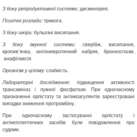
З боку репродуктивної системи:
дисменорея.
Психічні розлади:
тривога.
З боку шкіри:
бульозні висипання.
З боку імунної системи:
свербіж, висипання,
кропив’янка, ангіоневротичний набряк, бронхоспазм,
анафілаксія.
Організм у цілому:
слабкість.
Лабораторні дослідження:
підвищення активності
трансаміназ і лужної фосфатази. При одночасному
призначенні орлістату та антикоагулянтів зареєстровані
випадки зниження протромбіну.
При одночасному застосуванні орлістату і
антиепілептичних засобів були повідомлення про
судоми.