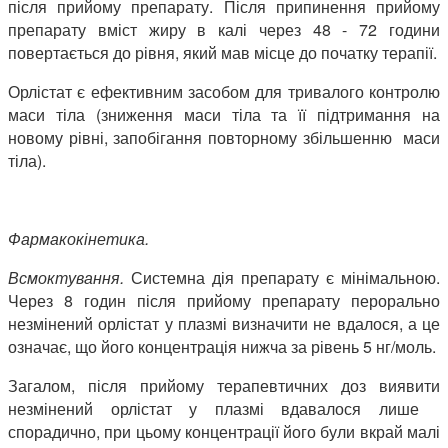
після прийому препарату. Після припинення прийому
препарату вміст жиру в калі через 48 - 72 години
повертається до рівня, який мав місце до початку терапії.
Орлістат є ефективним засобом для тривалого контролю
маси тіла (зниження маси тіла та її підтримання на
новому рівні, запобігання повторному збільшенню маси
тіла).
Фармакокінетика.
Всмоктування.
Системна дія препарату є мінімальною.
Через 8 годин після прийому препарату перорально
незмінений орлістат у плазмі визначити не вдалося, а це
означає, що його концентрація нижча за рівень 5 нг/моль.
Загалом, після прийому терапевтичних доз виявити
незмінений орлістат у плазмі вдавалося лише
спорадично, при цьому концентрації його були вкрай малі