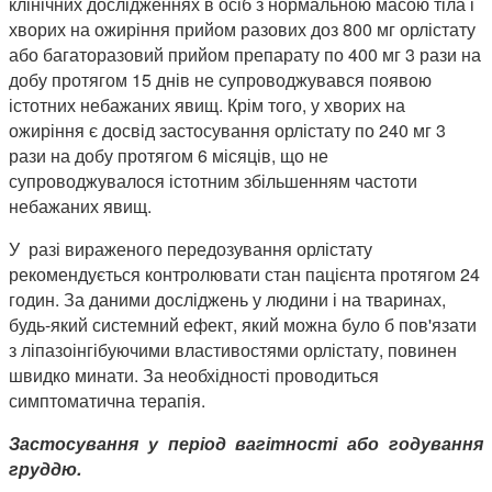
клінічних дослідженнях в осіб з нормальною масою тіла і
хворих на ожиріння прийом разових доз 800 мг орлістату
або багаторазовий прийом препарату по 400 мг 3 рази на
добу протягом 15 днів не супроводжувався появою
істотних небажаних явищ. Крім того, у хворих на
ожиріння є досвід застосування орлістату по 240 мг 3
рази на добу протягом 6 місяців, що не
супроводжувалося істотним збільшенням частоти
небажаних явищ.
У разі вираженого передозування орлістату
рекомендується контролювати стан пацієнта протягом 24
годин. За даними досліджень у людини і на тваринах,
будь-який системний ефект, який можна було б пов'язати
з ліпазоінгібуючими властивостями орлістату, повинен
швидко минати. За необхідності проводиться
симптоматична терапія.
Застосування у період вагітності або годування
груддю.