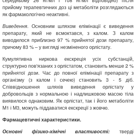
середньому 26 нг/мл і 108 нг/мл відповідно) після
прийому терапевтичних доз ці метаболіти розглядаються
як фармакологічно неактивні.
Виведення.
Основним шляхом елімінації є виведення
препарату, який не всмоктався, з калом. З калом
виводилося приблизно 97 % прийнятої дози препарату,
причому 83 % – у вигляді незміненого орлістату.
Кумулятивна ниркова екскреція усіх субстанцій,
структурно пов'язаних з орлістатом, становить менше 2 %
прийнятої дози. Час до повної елімінації препарату з
організму (з калом і сечею) становить 3 - 5 діб.
Співвідношення шляхів виведення орлістату у
добровольців з нормальною і надлишковою масою тіла
виявилося однаковим. Як орлістат, так і його метаболіти
М1 і М3, можуть піддаватися екскреції з жовчю.
Фармацевтичні характеристики.
Основні фізико-хімічні властивості:
тверді