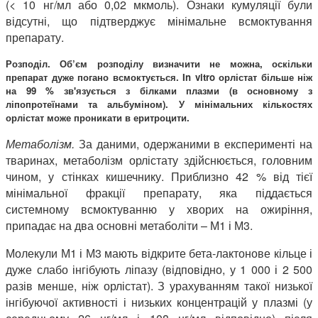
(< 10 нг/мл або 0,02 мкмоль). Ознаки кумуляції були
відсутні, що підтверджує мінімальне всмоктування
препарату.
Розподіл. Об’єм розподілу визначити не можна, оскільки
препарат дуже погано всмоктується. In vitro орлістат більше ніж
на 99 % зв'язується з білками плазми (в основному з
ліпопротеїнами та альбуміном). У мінімальних кількостях
орлістат може проникати в еритроцити.
Метаболізм.
За даними, одержаними в експерименті на
тваринах, метаболізм орлістату здійснюється, головним
чином, у стінках кишечнику. Приблизно 42 % від тієї
мінімальної фракції препарату, яка піддається
системному всмоктуванню у хворих на ожиріння,
припадає на два основні метаболіти – М1 і М3.
Молекули М1 і М3 мають відкрите бета-лактонове кільце і
дуже слабо інгібують ліпазу (відповідно, у 1 000 і 2 500
разів менше, ніж орлістат). З урахуванням такої низької
інгібуючої активності і низьких концентрацій у плазмі (у