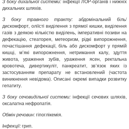
З боку дихальної системи:
інфекції ЛОР-органів і нижніх
дихальних шляхів.
З боку травного тракту:
абдомінальний біль/
дискомфорт, оліїсті виділення з прямої кишки, виділення
газів з деякою кількістю виділень, імперативні позиви на
дефекацію, стеаторея, метеоризм, рідкі випорожнення,
почастішання дефекації, біль або дискомфорт у прямій
кишці, м’які випорожнення, нетримання калу, здуття
живота, ураження зубів, ураження ясен, ректальна
кровотеча, дивертикуліт, панкреатит, зв’язок яких із
застосуванням препарату не встановлений (частота
виникнення невідома). Описані окремі випадки розвитку
гепатиту.
З боку сечовидільної системи:
інфекції сечових шляхів,
оксалатна нефропатія.
Обмін речовин:
гіпоглікемія.
Інфекції:
грип.