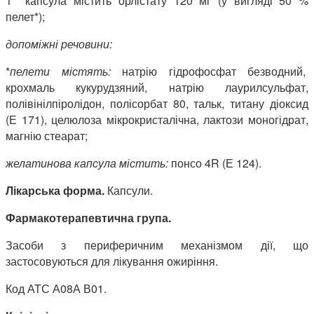
1 капсула містить орлістату 120 мг (у вигляді 50 %
пелет*);
допоміжні речовини:
*
пелети містять:
натрію гідрофосфат безводний,
крохмаль кукурудзяний, натрію лаурилсульфат,
полівінілпіролідон, полісорбат 80, тальк, титану діоксид
(Е 171), целюлоза мікрокристалічна, лактози моногідрат,
магнію стеарат;
желатинова капсула містить:
понсо 4R (Е 124).
Лікарська форма.
Капсули.
Фармакотерапевтична група.
Засоби з периферичним механізмом дії, що
застосовуються для лікування ожиріння.
Код АТС А08А В01.