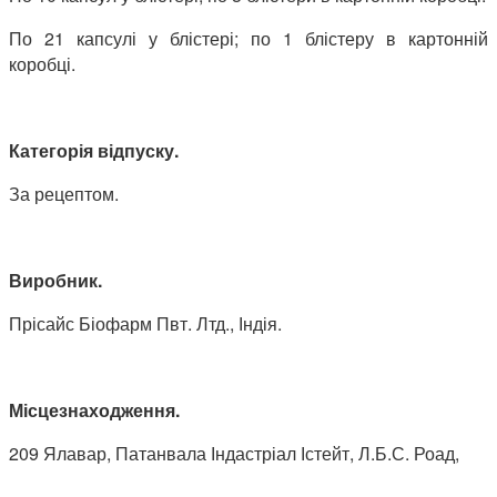
По 21 капсулі у блістері; по 1 блістеру в картонній
коробці.
Категорія відпуску.
За рецептом.
Виробник.
Прісайс Біофарм Пвт. Лтд., Індія.
Місцезнаходження.
209 Ялавар, Патанвала Індастріал Істейт, Л.Б.С. Роад,