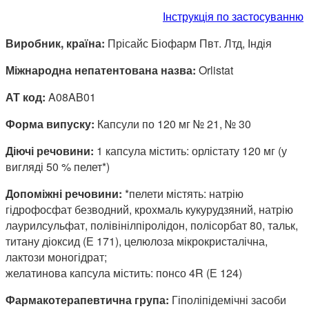
Інструкція по застосуванню
Виробник, країна:
Прісайс Біофарм Пвт. Лтд, Індія
Міжнародна непатентована назва:
Orlistat
АТ код:
A08AB01
Форма випуску:
Капсули по 120 мг № 21, № 30
Діючі речовини:
1 капсула містить: орлістату 120 мг (у
вигляді 50 % пелет*)
Допоміжні речовини:
*пелети містять: натрію
гідрофосфат безводний, крохмаль кукурудзяний, натрію
лаурилсульфат, полівінілпіролідон, полісорбат 80, тальк,
титану діоксид (Е 171), целюлоза мікрокристалічна,
лактози моногідрат;
желатинова капсула містить: понсо 4R (Е 124)
Фармакотерапевтична група:
Гіполіпідемічні засоби