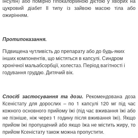
інсулін) або помірно гіпокалорійною дієтою у хворих на
цукровий діабет ІІ типу із зайвою масою тіла або
ожирінням.
Протипоказання.
Підвищена чутливість до препарату або до будь-яких
інших компонентів, що містяться в капсулі. Синдром
хронічної мальабсорбції, холестаз. Період вагітності і
годування груддю. Дитячий вік.
Спосіб застосування та дози.
Рекомендована доза
Ксеністату для дорослих – по 1 капсулі 120 мг під час
кожного основного прийому їжі (під час вживання їжі або
не пізніше, ніж через 1 годину після вживання їжі). Якщо
прийом їжі пропущений або якщо їжа не містить жиру, то
прийом Ксеністату також можна пропустити.