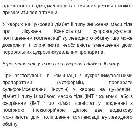
адекватного надходження усіх поживних речовин можна
призначити полівітаміни.
У хворих на цукровий діабет ІІ типу зниження маси тіла
при лікуванні Ксеністатом супроводжується
поліпшенням компенсації вуглеводного обміну, що може
дозволити і спричинити необхідність зменшення дози
пероральних цукрознижувальних препаратів.
Ефективність у хворих на цукровий діабет ІІ типу.
При застосуванні в комбінації з цукрознижувальними
препаратами (метформін, препарати
сульфонілсечовини, інсулін) у хворих на цукровий
діабет ІІ типу із зайвою масою тіла (ІМТ ³ 28 кг/м2) або з
ожирінням (ІМТ ³ 30 кг/м2) Ксеністат у поєднанні з
помірною гіпокалорійною дієтою дає додаткову
можливість для поліпшення компенсації вуглеводного
обміну.