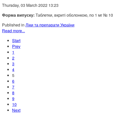
Thursday, 03 March 2022 13:23
Форма випуску:
Таблетки, вкриті оболонкою, по 1 мг № 10
Published in
Ліки та препарати України
Read more...
Start
Prev
1
2
3
4
5
6
7
8
9
10
Next