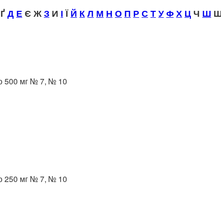
Ґ
Д
Е
Є Ж
З
И
І
Ї
Й
К
Л
М
Н
О
П
Р
С
Т
У
Ф
Х
Ц
Ч
Ш
Щ
о 500 мг № 7, № 10
о 250 мг № 7, № 10