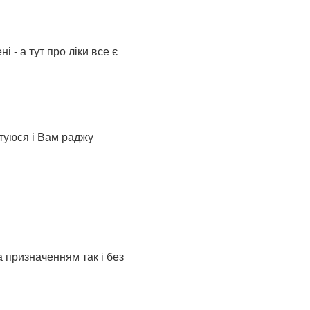
 - а тут про ліки все є
стуюся і Вам раджу
а призначенням так і без