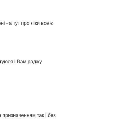
 - а тут про ліки все є
стуюся і Вам раджу
а призначенням так і без