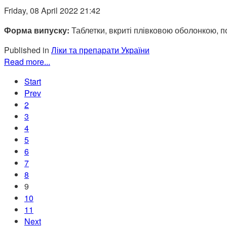
Friday, 08 April 2022 21:42
Форма випуску:
Таблетки, вкриті плівковою оболонкою, по
Published in
Ліки та препарати України
Read more...
Start
Prev
2
3
4
5
6
7
8
9
10
11
Next