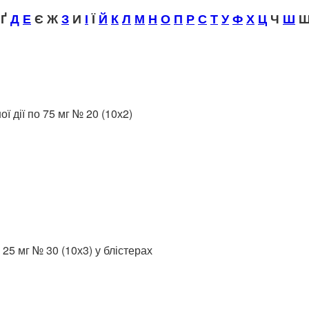
Ґ
Д
Е
Є Ж
З
И
І
Ї
Й
К
Л
М
Н
О
П
Р
С
Т
У
Ф
Х
Ц
Ч
Ш
Щ
ї дії по 75 мг № 20 (10х2)
25 мг № 30 (10х3) у блістерах