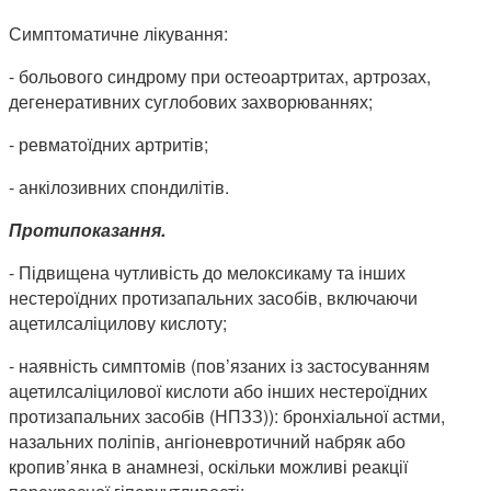
Симптоматичне лікування:
- больового синдрому при остеоартритах, артрозах,
дегенеративних суглобових захворюваннях;
- ревматоїдних артритів;
- анкілозивних спондилітів.
Протипоказання.
- Підвищена чутливість до мелоксикаму та інших
нестероїдних протизапальних засобів, включаючи
ацетилсаліцилову кислоту;
- наявність симптомів (пов’язаних із застосуванням
ацетилсаліцилової кислоти або інших нестероїдних
протизапальних засобів (НПЗЗ)): бронхіальної астми,
назальних поліпів, ангіоневротичний набряк або
кропив’янка в анамнезі, оскільки можливі реакції