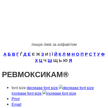
пошук ліків за алфавітом
А
Б
В
Г
Ґ
Д
Е
Є Ж
З
И
І
Ї
Й
К
Л
М
Н
О
П
Р
С
Т
У
Ф
Х
Ц
Ч
Ш
Щ Ь Ю
Я
РЕВМОКСИКАМ®
font size
decrease font size
increase font size
Print
Email