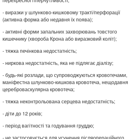
перехресної гіперчутливості;
- виразки у шлунково-кишковому тракті/перфорації
(активна форма або недавня їх поява);
- активні форми запальних захворювань товстого
кишечнику (хвороба Крона або виразковий коліт);
- тяжка печінкова недостатність;
- ниркова недостатність, яка не підлягає діалізу;
- будь-які розлади, що супроводжуються кровотечами,
маніфестна шлунково-кишкова кровотеча, нещодавня
цереброваскулярна кровотеча;
- тяжка неконтрольована серцева недостатність;
- діти до 12 років;
- період вагітності та годування груддю;
- не застосовується для усунення післяопераційного