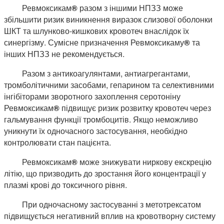
Ревмоксикам
®
разом з іншими НПЗЗ може
збільшити ризик виникнення виразок слизової оболонки
ШКТ та шлунково-кишкових кровотеч внаслідок їх
синергізму. Сумісне призначення Ревмоксикаму
®
та
інших НПЗЗ не рекомендується.
Разом з антикоагулянтами, антиагрегантами,
тромболітичними засобами, гепарином та селективними
інгібіторами зворотного захоплення серотоніну
Ревмоксикам
®
підвищує ризик розвитку кровотеч через
гальмування функції тромбоцитів. Якщо неможливо
уникнути їх одночасного застосування, необхідно
контролювати стан пацієнта.
Ревмоксикам
®
може знижувати ниркову екскрецію
літію, що призводить до зростання його концентрації у
плазмі крові до токсичного рівня.
При одночасному застосуванні з метотрексатом
підвищується негативний вплив на кровотворну систему