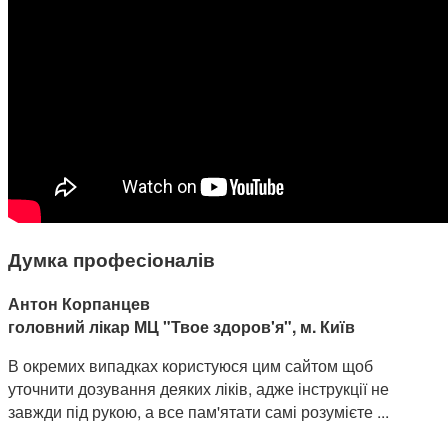
Думка професіоналів
Антон Корпанцев
головний лікар МЦ "Твое здоров'я", м. Київ
В окремих випадках користуюся цим сайтом щоб
уточнити дозування деяких ліків, адже інструкції не
завжди під рукою, а все пам'ятати самі розумієте ...