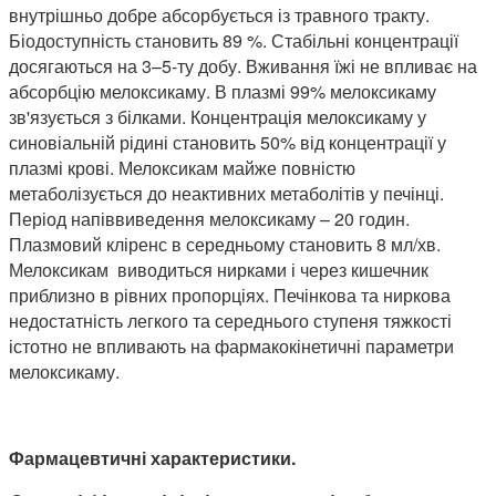
внутрішньо добре абсорбується із травного тракту.
Біодоступність становить 89 %. Стабільні концентрації
досягаються на 3–5-ту добу. Вживання їжі не впливає на
абсорбцію мелоксикаму. В плазмі 99% мелоксикаму
зв'язується з білками. Концентрація мелоксикаму у
синовіальній рідині становить 50% від концентрації у
плазмі крові. Мелоксикам майже повністю
метаболізується до неактивних метаболітів у печінці.
Період напіввиведення мелоксикаму – 20 годин.
Плазмовий кліренс в середньому становить 8 мл/хв.
Мелоксикам виводиться нирками і через кишечник
приблизно в рівних пропорціях. Печінкова та ниркова
недостатність легкого та середнього ступеня тяжкості
істотно не впливають на фармакокінетичні параметри
мелоксикаму.
Фармацевтичні характеристики.