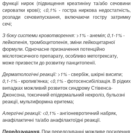
функції нирок (підвищення креатиніну та/або сечовини
сироватки крові);
<0,1% -
гостра ниркова недостатність,
розлади сечовипускання, включаючи гостру затримку
сечі;
З боку системи кровотворення: >1% -
анемія;
0,1-1%
-
лейкопенія, тромбоцитопенія, зміни лейкоцитарної
формули. Одночасне призначення потенційно
мієлотоксичного препарату, особливо метотрексату,
може призвести до розвитку панцитопенії.
Дерматологічні реакції: >1% -
свербіж, шкірні висипи;
0,1-1%
- кропив'янка;
<0,1% -
фотосенсибілізація. В рідких
випадках можливий розвиток синдрому Стівенса-
Джонсона, токсичний епідермальний некроліз, бульозні
реакції, мультиформна еритема;
Алергічні реакції: <0,1% -
ангіоневротичний набряк,
анафілактичні та/або анафілактоїдні реакції.
Передозування.
При передозуванні можливе посилення