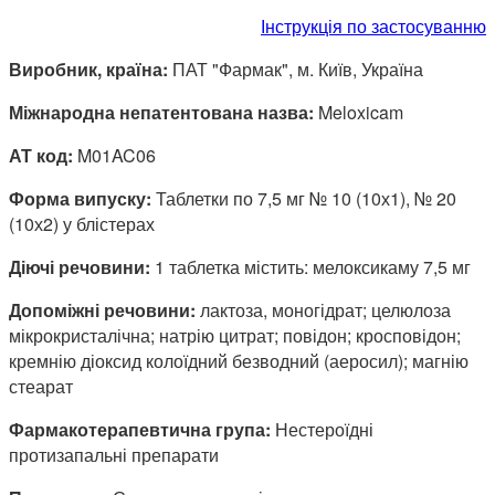
Інструкція по застосуванню
Виробник, країна:
ПАТ "Фармак", м. Київ, Україна
Міжнародна непатентована назва:
Meloxicam
АТ код:
M01AC06
Форма випуску:
Таблетки по 7,5 мг № 10 (10х1), № 20
(10х2) у блістерах
Діючі речовини:
1 таблетка містить: мелоксикаму 7,5 мг
Допоміжні речовини:
лактоза, моногідрат; целюлоза
мікрокристалічна; натрію цитрат; повідон; кросповідон;
кремнію діоксид колоїдний безводний (аеросил); магнію
стеарат
Фармакотерапевтична група:
Нестероїдні
протизапальні препарати