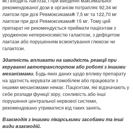
мг) входить лактоза, і при введенні максимальної
рекомендованої дози в організм потрапляє 92,34 мг
лактози при дозі Ревмоксикама
®
7,5 мг та 122,70 мг
лактози при дозі Ревмоксикама
®
15 мг. Тому цей
препарат не рекомендується приймати пацієнтам з
уродженою непереносимістю галактози, з дефіцитом
лактази або порушенням всмоктування глюкози чи
галактози.
Здатність впливати на швидкість реакції при
керуванні автотранспортом або роботі з іншими
механізмами.
Будь-яких даних щодо впливу препарату
на здатність керувати автомобілем або працювати з
іншими механізмами немає. Пацієнтам, які відзначають у
себе розлади функції зору, сонливість або інші
порушення центральної нервової системи,
рекомендовано утриматися від таких занять.
Взаємодія з іншими лікарськими засобами та інші
види взаємодій.