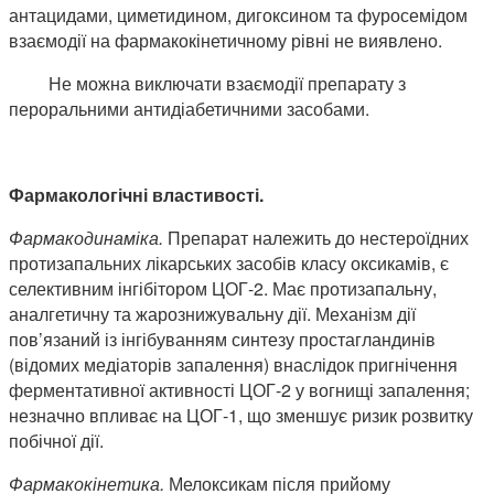
антацидами, циметидином, дигоксином та фуросемідом
взаємодії на фармакокінетичному рівні не виявлено.
Не можна виключати взаємодії препарату з
пероральними антидіабетичними засобами.
Фармакологічні властивості.
Фармакодинаміка.
Препарат належить до нестероїдних
протизапальних лікарських засобів класу оксикамів, є
селективним інгібітором ЦОГ-2. Має протизапальну,
аналгетичну та жарознижувальну дії. Механізм дії
пов’язаний із інгібуванням синтезу простагландинів
(відомих медіаторів запалення) внаслідок пригнічення
ферментативної активності ЦОГ-2 у вогнищі запалення;
незначно впливає на ЦОГ-1, що зменшує ризик розвитку
побічної дії.
Фармакокінетика.
Мелоксикам після прийому