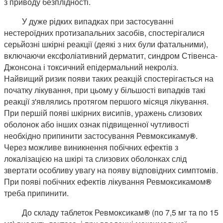
з приводу безплідності.
У дуже рідких випадках при застосуванні
нестероїдних протизапальних засобів, спостерігалися
серьйозні шкірні реакції (деякі з них були фатальними),
включаючи ексфоліативний дерматит, синдром Стівенса-
Джонсона і токсичний епідермальний некроліз.
Найвищий ризик появи таких реакцій спостерігається на
початку лікування, при цьому у більшості випадків такі
реакції з'являлись протягом першого місяця лікування.
При першій появі шкірних висипів, уражень слизових
оболонок або інших ознак підвищенної чутливості
необхідно припинити застосування Ревмоксикаму
®
.
Через можливе виникнення побічних ефектів з
локалізацією на шкірі та слизових оболонках слід
звертати особливу увагу на появу відповідних симптомів.
При появі побічних ефектів лікування Ревмоксикамом
®
треба припинити.
До складу таблеток Ревмоксикам
®
(по 7,5 мг та по 15