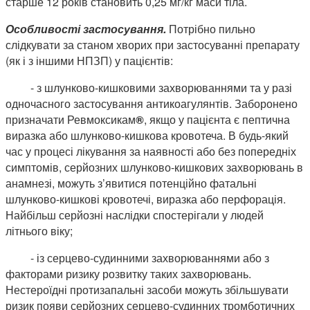
старше 12 років становить 0,25 мг/кг маси тіла.
Особливості застосування.
Потрібно пильно
слідкувати за станом хворих при застосуванні препарату
(як і з іншими НПЗП) у пацієнтів:
- з шлунково-кишковими захворюваннями та у разі
одночасного застосування антикоагулянтів. Заборонено
призначати Ревмоксикам
®
, якщо у пацієнта є пептична
виразка або шлунково-кишкова кровотеча. В будь-який
час у процесі лікування за наявності або без попередніх
симптомів, серйозних шлунково-кишкових захворювань в
анамнезі, можуть з’явитися потенційно фатальні
шлунково-кишкові кровотечі, виразка або перфорація.
Найбільш серйозні наслідки спостерігали у людей
літнього віку;
- із серцево-судинними захворюваннями або з
факторами ризику розвитку таких захворювань.
Нестероїдні протизапальні засоби можуть збільшувати
ризик появи серйозних серцево-судинних тромботичних