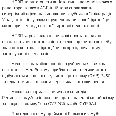
НПЗП та антагоністи ангіотензин II-перетворюючого
рецептора, а також ACE-інгібітори справляють
синергічний ефект на зменшення клубочкової фільтрації.
У пацієнтів з існуючим порушенням ниркової функції це
може призвести до гострої ниркової недостатності.
НПЗП через вплив на ниркові простагландини
посилюють нефротоксичність циклоспорину, що потребує
значного контролю функції нирок при одночасному
застосуванні препаратів.
Мелоксикам майже повністю руйнується шляхом
печінкового метаболізму, приблизно дві третини якого
відбуваються при посередництві цитохрому (CYP) Р450
та одна третина –шляхом пероксидазного окислення.
Можлива фармакокінетична взаємодія
Ревмоксикаму
®
та інших препаратів на етапі метаболізму
за рахунок впливу їх на СУР 2С9 та/або СУР 3А4.
При одночасному прийманні Ревмоксикаму
®
з