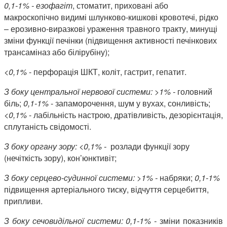
0,1-1% - езофагіт
, стоматит, приховані або
макроскопічно видимі шлунково-кишкові кровотечі, рідко
– ерозивно-виразкові ураження травного тракту, минущі
зміни функції печінки (підвищення активності печінкових
трансаміназ або білірубіну);
<0,1%
- перфорація ШКТ, коліт, гастрит, гепатит.
З боку центральної нервової системи: >1% -
головний
біль;
0,1-1%
- запаморочення, шум у вухах, сонливість;
<0,1%
- лабільність настрою, дратівливість, дезорієнтація,
сплутаність свідомості.
З боку органу зору:
<0,1% -
розлади функції зору
(нечіткість зору), кон’юнктивіт;
З боку серцево-судинної системи:
>1% -
набряки;
0,1-1%
підвищення артеріального тиску, відчуття серцебиття,
припливи.
З боку сечовидільної системи: 0,1-1% -
зміни показників