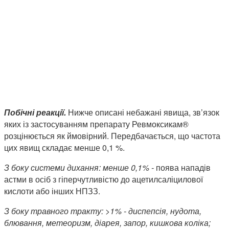
Побічні реакції.
Нижче описані небажані явища, зв’язок
яких із застосуванням препарату Ревмоксикам®
розцінюється як ймовірний. Передбачається, що частота
цих явищ складає менше 0,1 %.
З боку системи дихання: менше 0,1% -
поява нападів
астми в осіб з гіперчутливістю до ацетилсаліцилової
кислоти або інших НПЗЗ.
З боку травного тракту: >1% - диспепсія, нудота,
блювання, метеоризм, діарея, запор, кишкова коліка;