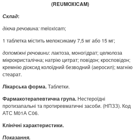
(REUMOXICAM)
Склад
:
діюча речовина:
meloxicam;
1 таблетка містить мелоксикаму 7,5 мг або 15 мг;
допоміжні речовини
: лактоза, моногідрат; целюлоза
мікрокристалічна; натрію цитрат; повідон; кросповідон;
кремнію діоксид колоїдний безводний (аеросил); магнію
стеарат.
Лікарська форма.
Таблетки.
Фармакотерапевтична група.
Нестероїдні
протизапальні та протиревматичні засоби. (НПЗЗ). Код
АТС М01А С06.
Клінічні характеристики.
Показання.