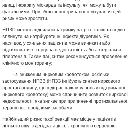
явищ, інфаркту міокарда та інсульту, які можуть бути
фатальними. При збільшенні тривалості лікування цей
ризик може зростати.
НПЗП можуть підсилити затримку натрію, калію та води і
вплинути на натрійуретичні ефекти діуретиків. Як
наслідок, у схильних пацієнтів може виникати або
підсилюватися серцева недостатність або артеріальна
гіпертензія. Таким пацієнтам рекомендується проведення
клінічного моніторингу;
- зі зниженим нирковим кровотоком, оскільки
застосування НПЗЗ (НПЗЗ інгібують синтез ниркового
простагландину, що відіграє важливу роль у підтриманні
ниркового кровотоку) може спричинити розвиток ниркової
недостатності, яка зникає при припиненні протизапальної
терапії нестероїдними засобами.
Найбільший ризик такої реакції має місце у пацієнтів
літнього віку, з дегідратацією, з хронічною серцевою