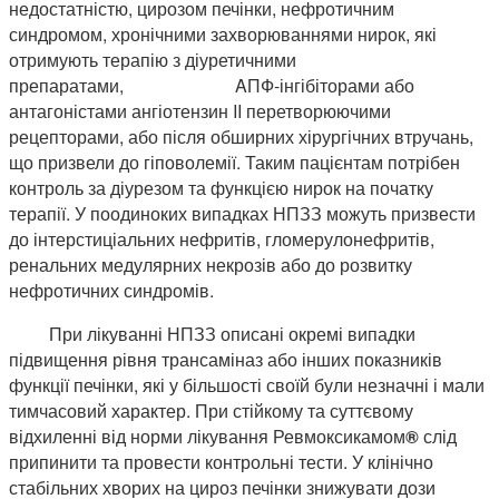
недостатністю, цирозом печінки, нефротичним
синдромом, хронічними захворюваннями нирок, які
отримують терапію з діуретичними
препаратами, AПФ-інгібіторами або
антагоністами ангіотензин II перетворюючими
рецепторами, або після обширних хірургічних втручань,
що призвели до гіповолемії. Таким пацієнтам потрібен
контроль за діурезом та функцією нирок на початку
терапії. У поодиноких випадках НПЗЗ можуть призвести
до інтерстиціальних нефритів, гломерулонефритів,
ренальних медулярних некрозів або до розвитку
нефротичних синдромів.
При лікуванні НПЗЗ описані окремі випадки
підвищення рівня трансаміназ або інших показників
функції печінки, які у більшості своїй були незначні і мали
тимчасовий характер. При стійкому та суттєвому
відхиленні від норми лікування Ревмоксикамом
®
слід
припинити та провести контрольні тести. У клінічно
стабільних хворих на цироз печінки знижувати дози