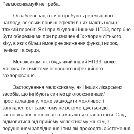
Ревмоксикаму
®
не треба.
Ослаблені пацієнти потребують ретельнішого
нагляду, оскільки побічні ефекти в них мають більш
тяжкий перебіг. Як і при лікуванні іншими НПЗЗ, потрібно
бути обережними при призначенні їх хворим літнього
віку, в яких більш ймовірне зниження функції нирок,
печінки та серця.
Meлоксикам, як і будь-який інший НПЗЗ, може
маскувати симптоми основного інфекційного
захворювання.
Застосування мелоксикаму, як і інших лікарських
засобів, що інгібують синтез циклооксигенази/
простагландину, може зашкодити можливості
запліднення, і саме тому не рекомендується до
застосування у жінок, які намагаються завагітніти. Слід
відмовитися від прийому мелоксикаму жінкам, з
порушенням запліднення і тим які проходять обстеження