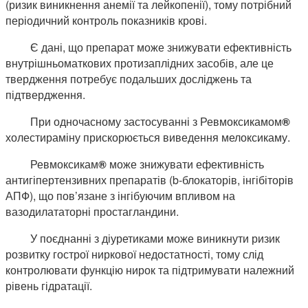
(ризик виникнення анемії та лейкопенії), тому потрібний
періодичний контроль показників крові.
Є дані, що препарат може знижувати ефективність
внутрішньоматкових протизаплідних засобів, але це
твердження потребує подальших досліджень та
підтвердження.
При одночасному застосуванні з Ревмоксикамом
®
холестираміну прискорюється виведення мелоксикаму.
Ревмоксикам
®
може знижувати ефективність
антигіпертензивних препаратів (b-блокаторів, інгібіторів
АПФ), що пов’язане з інгібуючим впливом на
вазодилататорні простагландини.
У поєднанні з діуретиками може виникнути ризик
розвитку гострої ниркової недостатності, тому слід
контролювати функцію нирок та підтримувати належний
рівень гідратації.