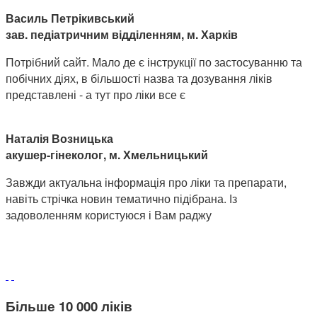
Василь Петрікивський
зав. педіатричним відділенням, м. Харків
Потрібний сайт. Мало де є інструкції по застосуванню та
побічних діях, в більшості назва та дозування ліків
представлені - а тут про ліки все є
Наталія Возницька
акушер-гінеколог, м. Хмельницький
Завжди актуальна інформація про ліки та препарати,
навіть стрічка новин тематично підібрана. Із
задоволенням користуюся і Вам раджу
Більше 10 000 ліків