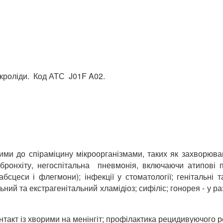
акроліди. Код АТС J01F A02.
ми до спіраміцину мікроорганізмами, таких як захворюванн
 бронхіту, негоспітальна пневмонія, включаючи атипові 
бсцеси і флегмони); інфекції у стоматології; генітальні та
й та екстрагенітальний хламідіоз; сифіліс; гонорея - у раз
онтакт із хворими на менінгіт; профілактика рецидивуючого р