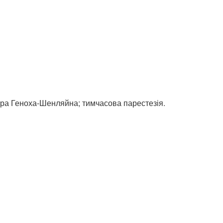
рпура Геноха-Шенляйна; тимчасова парестезія.