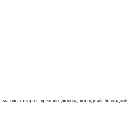
; магнію стеарат; кремнію діоксид колоїдний безводний;