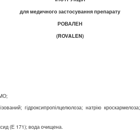
для медичного застосування препарату
РОВАЛЕН
(ROVALEN)
 МО;
зований; гідроксипропілцелюлоза; натрію кроскармелоза
ксид (Е 171); вода очищена.