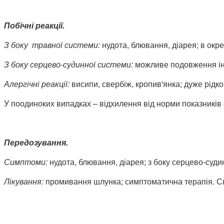
Побічні реакції.
З боку травної системи:
нудота, блювання, діарея; в ок
З боку серцево-судинної системи:
можливе подовження ін
Алергічні реакції:
висипи, свербіж, кропив'янка; дуже рідк
У поодиноких випадках – відхилення від норми показників ф
Передозування.
Симптоми:
нудота, блювання, діарея; з боку серцево-су
Лікування:
промивання шлунка; симптоматична терапія. Сп