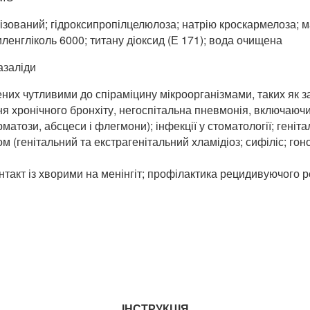
ований; гідроксипропілцелюлоза; натрію кроскармелоза; ма
ленгліколь 6000; титану діоксид (Е 171); вода очищена
азаліди
их чутливими до спіраміцину мікроорганізмами, таких як за
я хронічного бронхіту, негоспітальна пневмонія, включаючи
рматози, абсцеси і флегмони); інфекції у стоматології; геніта
генітальний та екстрагенітальний хламідіоз; сифіліс; гонор
онтакт із хворими на менінгіт; профілактика рецидивуючого р
ІНСТРУКЦІЯ