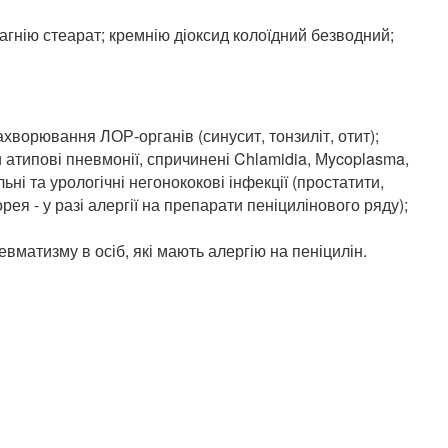
гнію стеарат; кремнію діоксид колоїдний безводний;
хворювання ЛОР-органів (синусит, тонзиліт, отит);
 атипові пневмонії, спричинені Chlamidia, Мycoplasma,
льні та урологічні негонококові інфекції (простатити,
ея - у разі алергії на препарати пеніцилінового ряду);
евматизму в осіб, які мають алергію на пеніцилін.