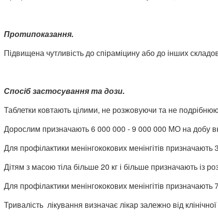
Протипоказання.
Підвищена чутливість до спіраміцину або до інших складо
Спосіб застосування та дози.
Таблетки ковтають цілими, не розжовуючи та не подрібнюю
Дорослим призначають 6 000 000 - 9 000 000 МО на добу вн
Для профілактики менінгококових менінгітів призначають 3
Дітям з масою тіла більше 20 кг і більше призначають із ро
Для профілактики менінгококових менінгітів призначають 75
Тривалість лікування визначає лікар залежно від клінічної с