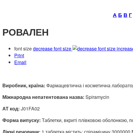
А
Б
В
Г
РОВАЛЕН
font size
decrease font size
increas
Print
Email
Виробник, країна:
Фармацевтична і косметична лаборатор
Міжнародна непатентована назва:
Spiramycin
АТ код:
J01FA02
Форма випуску:
Таблетки, вкриті плівковою оболонкою, п
Діючі речовини:
1 таблетка містить: спіраміцину 3000000