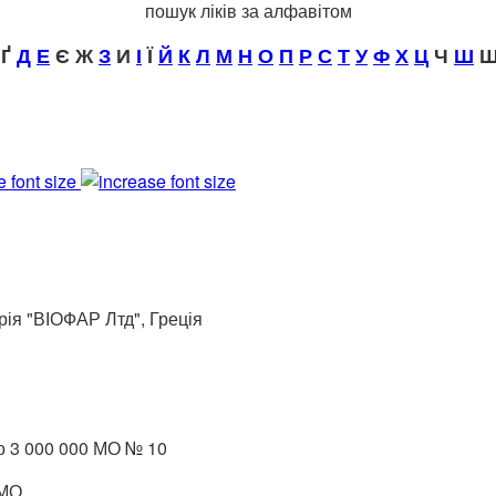
пошук ліків за алфавітом
Ґ
Д
Е
Є Ж
З
И
І
Ї
Й
К
Л
М
Н
О
П
Р
С
Т
У
Ф
Х
Ц
Ч
Ш
Щ
e font size
ія "ВІОФАР Лтд", Греція
о 3 000 000 МО № 10
 МО