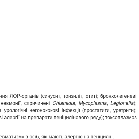
я ЛОР-органів (синусит, тонзиліт, отит); бронхолегеневі
пневмонії, спричинені
Chlamidia
,
М
ycoplasma
,
Legionella
);
 урологічні негонококові інфекції (простатити, уретрити);
і алергії на препарати пеніцилінового ряду); токсоплазмоз
евматизму в осіб, які мають алергію на пеніцилін.