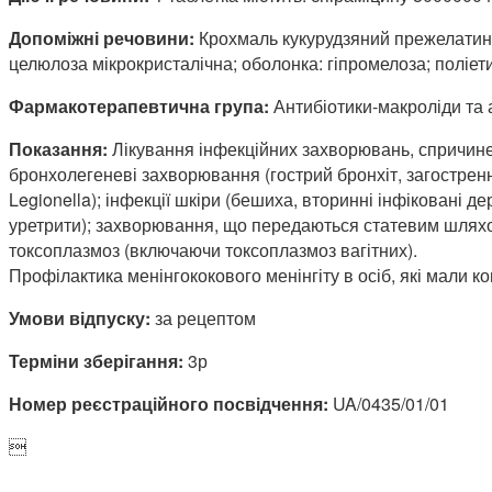
Допоміжні речовини:
Крохмаль кукурудзяний прежелатиніз
целюлоза мікрокристалічна; оболонка: гіпромелоза; поліети
Фармакотерапевтична група:
Антибіотики-макроліди та 
Показання:
Лікування інфекційних захворювань, спричинен
бронхолегеневі захворювання (гострий бронхіт, загостренн
Legionella); інфекції шкіри (бешиха, вторинні інфіковані де
уретрити); захворювання, що передаються статевим шляхом (
токсоплазмоз (включаючи токсоплазмоз вагітних).
Профілактика менінгококового менінгіту в осіб, які мали к
Умови відпуску:
за рецептом
Терміни зберігання:
3р
Номер реєстраційного посвідчення:
UA/0435/01/01
