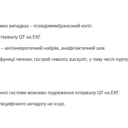
ремих випадках – псевдомембранозний коліт.
тервалу QT на ЕКГ.
о – ангіоневротичний набряк, анафілактичний шок.
ункції печінки, гострий гемоліз; васкуліт, у тому числі пу
динної системи можливо подовження інтервалу QT на ЕКГ.
ецифічного антидоту не існує.