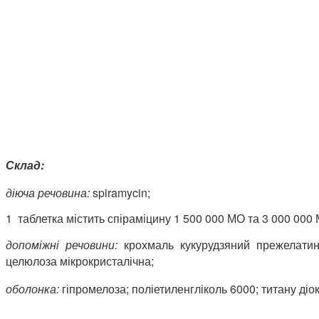
Склад:
діюча речовина:
spiramycin;
1 таблетка містить спіраміцину 1 500 000 МО та 3 000 000
допоміжні речовини:
крохмаль кукурудзяний прежелатині
целюлоза мікрокристалічна;
оболонка:
гіпромелоза; поліетиленгліколь 6000; титану діо