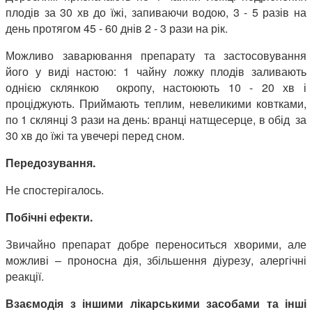
плодів за 30 хв до їжі, запиваючи водою, 3 - 5 разів на
день протягом 45 - 60 днів 2 - 3 рази на рік.
Можливо заварювання препарату та застосовування
його у виді настою: 1 чайну ложку плодів заливають
однією склянкою окропу, настоюють 10 - 20 хв і
проціджують. Приймають теплим, невеликими ковтками,
по 1 склянці 3 рази на день: вранці натщесерце, в обід за
30 хв до їжі та увечері перед сном.
Передозування.
Не спостерігалось.
Побічні ефекти.
Звичайно
препарат добре переноситься хворими, але
можливі – проносна дія, збільшення діурезу, алергічні
реакції.
Взаємодія з іншими лікарськими засобами та інші