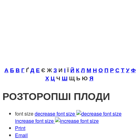
А
Б
В
Г
Ґ
Д
Е
Є Ж
З
И
І
Ї
Й
К
Л
М
Н
О
П
Р
С
Т
У
Ф
Х
Ц
Ч
Ш
Щ Ь Ю
Я
РОЗТОРОПШІ ПЛОДИ
font size
decrease font size
increase font size
Print
Email