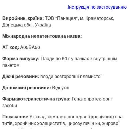
Інструкція по застосуванню
Виробник, країна:
ТОВ "Панацея", м. Краматорськ,
Донецька обл., Україна
Міжнародна непатентована назва:
АТ код:
A05BA50
Форма випуску:
Плоди по 50 г у пачках з внутрішнім
пакетом
Діючі речовини:
плоди розторопші плямистої
Допоміжні речовини:
Відсутні
Фармакотерапевтична група:
Гепатопротекторні
засоби
Показання:
У складі комплексної терапії хронічних гепа
титів, хронічних холециститів, цирозу печін ки, жирової