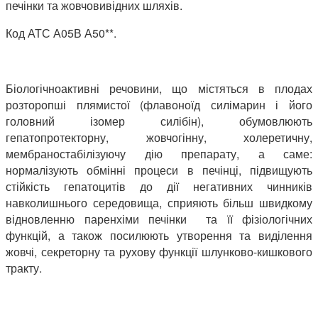
печінки та жовчовивідних шляхів.
Код АТС А05В А50**.
Біологічноактивні речовини, що містяться в плодах
розторопші плямистої (флавоноїд силімарин і його
головний ізомер силібін), обумовлюють
гепатопротекторну, жовчогінну, холеретичну,
мембраностабілізуючу дію препарату, а саме:
нормалізують обмінні процеси в печінці, підвищують
стійкість гепатоцитів до дії негативних чинників
навколишнього середовища, сприяють більш швидкому
відновленню паренхіми печінки та її фізіологічних
функцій, а також посилюють утворення та виділення
жовчі, секреторну та рухову функції шлунково-кишкового
тракту.