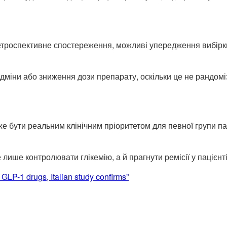
оспективне спостереження, можливі упередження вибірки, і
відміни або зниження дози препарату, оскільки це не рандом
оже бути реальним клінічним пріоритетом для певної групи па
 лише контролювати глікемію, а й прагнути ремісії у пацієнт
LP-1 drugs, Italian study confirms”