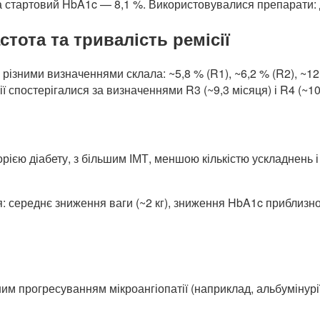
 а стартовий HbA1c — 8,1 %. Використовувалися препарати: дул
стота та тривалість ремісії
різними визначеннями склала: ~5,8 % (R1), ~6,2 % (R2), ~12,
ї спостерігалися за визначеннями R3 (~9,3 місяця) і R4 (~10
торією діабету, з більшим ІМТ, меншою кількістю ускладнень
ня: середнє зниження ваги (~2 кг), зниження HbA1c приблизн
шим прогресуванням мікроангіопатії (наприклад, альбумінурії