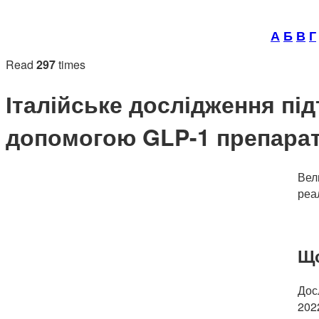
А
Б
В
Г
Read
297
times
Італійське дослідження під
допомогою GLP-1 препарат
Вел
реа
Що
Дос
2022