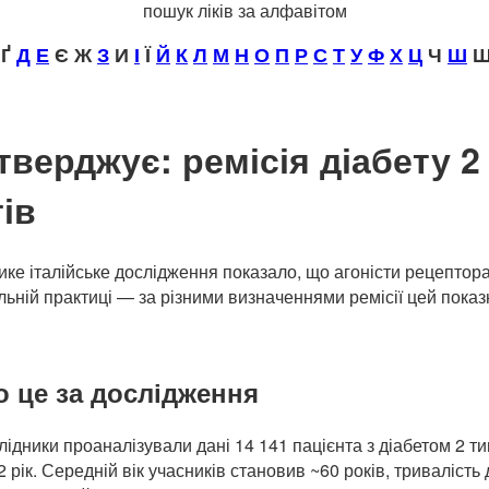
пошук ліків за алфавітом
Ґ
Д
Е
Є Ж
З
И
І
Ї
Й
К
Л
М
Н
О
П
Р
С
Т
У
Ф
Х
Ц
Ч
Ш
Щ
тверджує: ремісія діабету 
ів
ике італійське дослідження показало, що агоністи рецептора
льній практиці — за різними визначеннями ремісії цей показ
 це за дослідження
лідники проаналізували дані 14 141 пацієнта з діабетом 2 ти
 рік. Середній вік учасників становив ~60 років, тривалість 