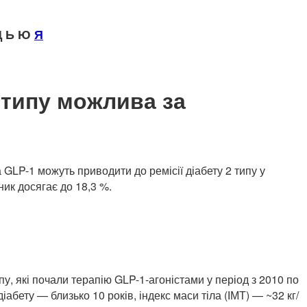
 Ь Ю
Я
2 типу можлива за
 GLP-1 можуть приводити до ремісії діабету 2 типу у
ник досягає до 18,3 %.
пу, які почали терапію GLP-1-агоністами у період з 2010 по
діабету — близько 10 років, індекс маси тіла (ІМТ) — ~32 кг/