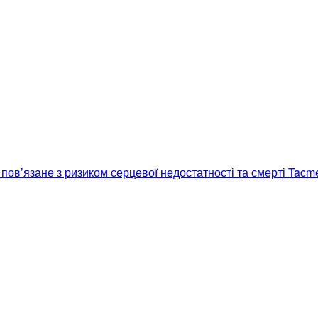
пов’язане з ризиком серцевої недостатності та смерті
Tacme