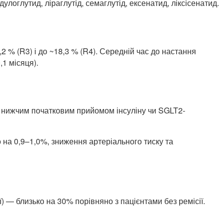
оглутид, ліраглутід, семаглутід, ексенатид, ліксі­сенатид.
2 % (R3) і до ~18,3 % (R4). Середній час до настання
,1 місяця).
 і нижчим початковим прийомом інсуліну чи SGLT2-
о на 0,9–1,0%, зниження артеріального тиску та
) — близько на 30% порівняно з пацієнтами без ремісії.