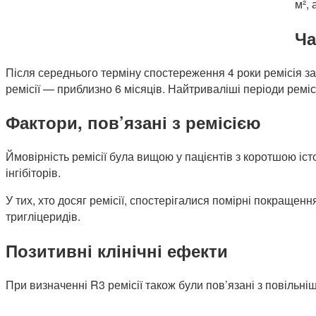
м²,
Ча
Після середнього терміну спостереження 4 роки ремісія за 
ремісії — приблизно 6 місяців. Найтриваліші періоди ремісі
Фактори, пов’язані з ремісією
Ймовірність ремісії була вищою у пацієнтів з коротшою іс
інгібіторів.
У тих, хто досяг ремісії, спостерігалися помірні покращен
тригліцеридів.
Позитивні клінічні ефекти
При визначенні R3 ремісії також були пов’язані з повільні