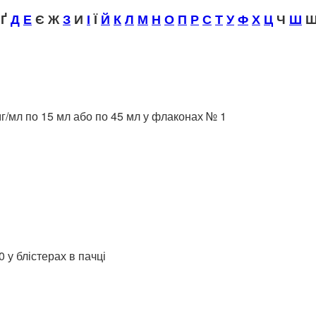
Ґ
Д
Е
Є Ж
З
И
І
Ї
Й
К
Л
М
Н
О
П
Р
С
Т
У
Ф
Х
Ц
Ч
Ш
Щ
мг/мл по 15 мл або по 45 мл у флаконах № 1
 у блістерах в пачці