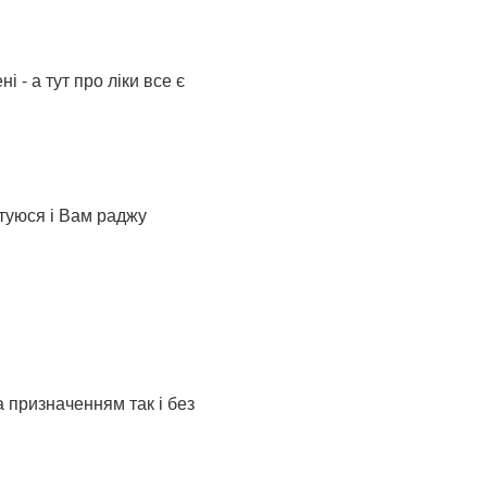
 - а тут про ліки все є
стуюся і Вам раджу
а призначенням так і без