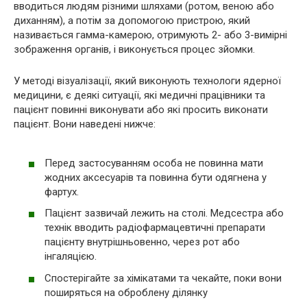
вводиться людям різними шляхами (ротом, веною або
диханням), а потім за допомогою пристрою, який
називається гамма-камерою, отримують 2- або 3-вимірні
зображення органів, і виконується процес зйомки.
У методі візуалізації, який виконують технологи ядерної
медицини, є деякі ситуації, які медичні працівники та
пацієнт повинні виконувати або які просить виконати
пацієнт. Вони наведені нижче:
Перед застосуванням особа не повинна мати
жодних аксесуарів та повинна бути одягнена у
фартух.
Пацієнт зазвичай лежить на столі. Медсестра або
технік вводить радіофармацевтичні препарати
пацієнту внутрішньовенно, через рот або
інгаляцією.
Спостерігайте за хімікатами та чекайте, поки вони
поширяться на оброблену ділянку