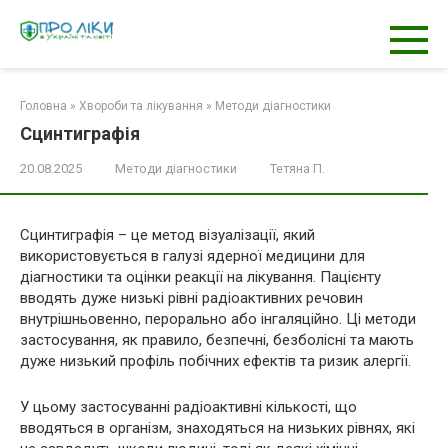
Перейти
к
контенту
Головна
»
Хвороби та лікування
»
Методи діагностики
Сцинтиграфія
20.08.2025
Методи діагностики
Тетяна П.
Сцинтиграфія – це метод візуалізації, який
використовується в галузі ядерної медицини для
діагностики та оцінки реакції на лікування. Пацієнту
вводять дуже низькі рівні радіоактивних речовин
внутрішньовенно, перорально або інгаляційно. Ці методи
застосування, як правило, безпечні, безболісні та мають
дуже низький профіль побічних ефектів та ризик алергії.
У цьому застосуванні радіоактивні кількості, що
вводяться в організм, знаходяться на низьких рівнях, які