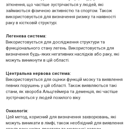
зіткнення, що частіше зустрічається у людей, які
займаються фізичною активністю та спортом. Також
використовується для визначення ризику та наявності
раку в кістковій структурі.
Легенева система:
Використовується для дослідження структури та
функціонального стану легень. Використовується для
визначення будь-яких негативних наслідків або раку, які
можуть виникнути в цій області.
Центральна нервова система:
Використовується для оцінки функцій мозку та виявлення
певних порушень у цій області. Також виявляються такі
стани, як хвороба Альцгеймера та деменція, які частіше
зустрічаються у людей похилого віку.
Онкологія:
Цей метод, корисний для визначення захворювань, які
можуть виникати в лімфі, також необхідний для виявлення
станів раку шкіри, простати та молочної залози.