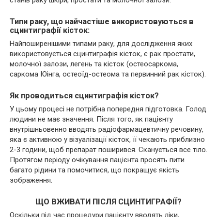
Типи раку, що найчастіше використовуються в
сцинтиграфії кісток:
Найпоширенішими типами раку, для дослідження яких
використовується сцинтиграфія кісток, є рак простати,
молочної залози, легень та кісток (остеосаркома,
саркома Юінга, остеоїд-остеома та первинний рак кісток).
Як проводиться сцинтиграфія кісток?
У цьому процесі не потрібна попередня підготовка. Голод
людини не має значення. Після того, як пацієнту
внутрішньовенно вводять радіофармацевтичну речовину,
яка є активною у візуалізації кісток, її чекають приблизно
2-3 години, щоб препарат поширився. Сканується все тіло.
Протягом періоду очікування пацієнта просять пити
багато рідини та помочитися, що покращує якість
зображення.
ЩО ВЖИВАТИ ПІСЛЯ СЦИНТИГРАФІЇ?
Оскільки під час процедури пацієнту вводять ліки,