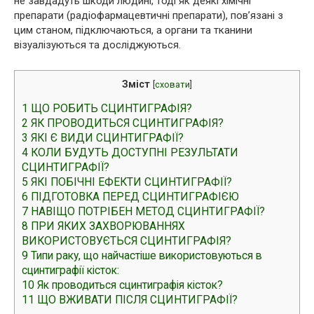
не завдадуть шкоди людині, тоді як деякі хімічні
препарати (радіофармацевтичні препарати), пов’язані з
цим станом, підключаються, а органи та тканини
візуалізуються та досліджуються.
Зміст
[
сховати
]
1
ЩО РОБИТЬ СЦИНТИГРАФІЯ?
2
ЯК ПРОВОДИТЬСЯ СЦИНТИГРАФІЯ?
3
ЯКІ Є ВИДИ СЦИНТИГРАФІЇ?
4
КОЛИ БУДУТЬ ДОСТУПНІ РЕЗУЛЬТАТИ
СЦИНТИГРАФІЇ?
5
ЯКІ ПОБІЧНІ ЕФЕКТИ СЦИНТИГРАФІЇ?
6
ПІДГОТОВКА ПЕРЕД СЦИНТИГРАФІЄЮ
7
НАВІЩО ПОТРІБЕН МЕТОД СЦИНТИГРАФІЇ?
8
ПРИ ЯКИХ ЗАХВОРЮВАННЯХ
ВИКОРИСТОВУЄТЬСЯ СЦИНТИГРАФІЯ?
9
Типи раку, що найчастіше використовуються в
сцинтиграфії кісток:
10
Як проводиться сцинтиграфія кісток?
11
ЩО ВЖИВАТИ ПІСЛЯ СЦИНТИГРАФІЇ?