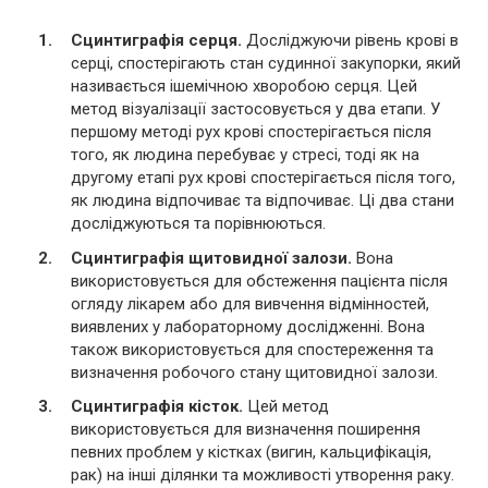
Сцинтиграфія серця.
Досліджуючи рівень крові в
серці, спостерігають стан судинної закупорки, який
називається ішемічною хворобою серця. Цей
метод візуалізації застосовується у два етапи. У
першому методі рух крові спостерігається після
того, як людина перебуває у стресі, тоді як на
другому етапі рух крові спостерігається після того,
як людина відпочиває та відпочиває. Ці два стани
досліджуються та порівнюються.
Сцинтиграфія щитовидної залози.
Вона
використовується для обстеження пацієнта після
огляду лікарем або для вивчення відмінностей,
виявлених у лабораторному дослідженні. Вона
також використовується для спостереження та
визначення робочого стану щитовидної залози.
Сцинтиграфія кісток.
Цей метод
використовується для визначення поширення
певних проблем у кістках (вигин, кальцифікація,
рак) на інші ділянки та можливості утворення раку.