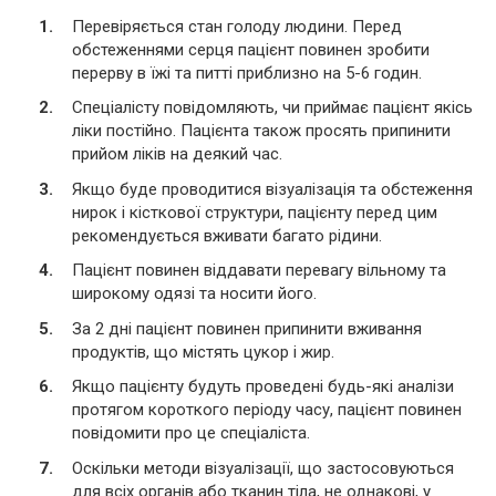
Перевіряється стан голоду людини. Перед
обстеженнями серця пацієнт повинен зробити
перерву в їжі та питті приблизно на 5-6 годин.
Спеціалісту повідомляють, чи приймає пацієнт якісь
ліки постійно. Пацієнта також просять припинити
прийом ліків на деякий час.
Якщо буде проводитися візуалізація та обстеження
нирок і кісткової структури, пацієнту перед цим
рекомендується вживати багато рідини.
Пацієнт повинен віддавати перевагу вільному та
широкому одязі та носити його.
За 2 дні пацієнт повинен припинити вживання
продуктів, що містять цукор і жир.
Якщо пацієнту будуть проведені будь-які аналізи
протягом короткого періоду часу, пацієнт повинен
повідомити про це спеціаліста.
Оскільки методи візуалізації, що застосовуються
для всіх органів або тканин тіла, не однакові, у