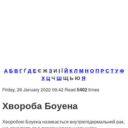
А
Б
В
Г
Ґ
Д
Е
Є Ж
З
И
І
Ї
Й
К
Л
М
Н
О
П
Р
С
Т
У
Ф
Х
Ц
Ч
Ш
Щ Ь Ю
Я
Friday, 28 January 2022 09:42
Read
5402
times
Хвороба Боуена
Хворобою Боуена називається внутріепідермальний рак,