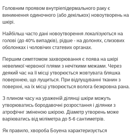
Головним проявом внутріепідермального раку є
виникнення одиночного (або декількох) новоутворень на
шкірі.
Найбільш часто дані новоутворення локалізуються на
голові (до 40% випадків), рідше - на долонях, слизових
оболонках і чоловічих статевих органах.
Першим симптомом захворювання є поява на шкірі
невеликої червоної плями з нечіткими межами. Через
деякий час на її місці утворюється жовтувата бляшка
поверхнею, що лущиться. При відлущуванні тканин з
поверхні, на їх місці утворюється волога безкровна рана.
З плином часу на ураженій ділянці шкіри можуть
утворюватись бородавочні розростання і ділянки з
атрофічнг зміненою шкірою. Діаметр утворень може
варіюватись від міліметра до 5-6 сантиметрів.
Як правило, хвороба Боуена характеризується