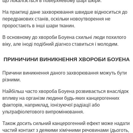
що локалізється в поверхневому шарі шкіри.
На практиці дане захворювання швидше відноситься до
передракових станів, оскільки новоутворення не
проростають в інші шари тканин.
В основному до хвороби Боуена схильні люди похилого
віку, але іноді подібний діагноз ставиться і молодим.
ПРИНИЧИНИ ВИНИКНЕННЯ ХВОРОБИ БОУЕНА
Причини виникнення даного захворювання можуть бути
різними.
Найбільш часто хвороба Боуена розвивається внаслідок
впливу на організм людини будь-яких канцерогенних
факторів, наприклад, іонізуючої радіації або
ультрафіолетового випромінювання.
Також досить сильний канцерогенний ефект може надати
частий контакт з деякими хімічними речовинами (дьоготь,