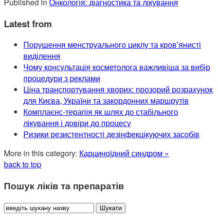
Published in
Онкологія: діагностика та лікування
Latest from
Порушення менструального циклу та кров’янисті
виділення
Чому консультація косметолога важливіша за вибір
процедури з реклами
Ціна транспортування хворих: прозорий розрахунок
для Києва, України та закордонних маршрутів
Комплаєнс-терапія як шлях до стабільного
лікування і довіри до процесу
Ризики резистентності дезінфекцікуючих засобів
More in this category:
Карциноїдний синдром »
back to top
Пошук ліків та препаратів