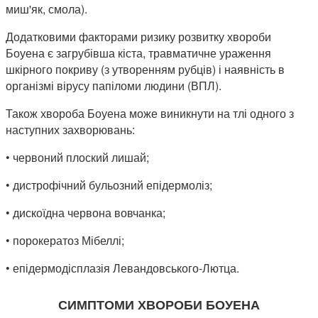
миш'як, смола).
Додатковими факторами ризику розвитку хвороби
Боуена є загрубівша кіста, травматичне ураження
шкірного покриву (з утворенням рубців) і наявність в
організмі вірусу папіломи людини (ВПЛ).
Також хвороба Боуена може виникнути на тлі одного з
наступних захворювань:
• червоний плоский лишай;
• дистрофічний бульозний епідермоліз;
• дискоїдна червона вовчанка;
• порокератоз Мібеллі;
• епідермодісплазія Левандовського-Лютца.
СИМПТОМИ ХВОРОБИ БОУЕНА