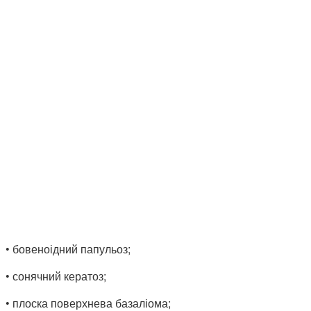
• бовеноідний папульоз;
• сонячний кератоз;
• плоска поверхнева базаліома;