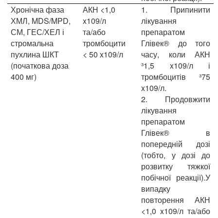
Хронічна фаза
АКН <1,0
1.
Припинити
ХМЛ, MDS/MPD,
x109/л
лікування
СМ, ГЕС/ХЕЛ і
та/або
препаратом
стромальна
тромбоцити
Глівек® до того
пухлина ШКТ
< 50 x109/л
часу, коли АКН
(початкова доза
³1,5 x109/л і
400 мг)
тромбоцитів ³75
x109/л.
2.
Продовжити
лікування
препаратом
Глівек® в
попередній дозі
(тобто, у дозі до
розвитку тяжкої
побічної реакції).У
випадку
повторення АКН
<1,0 x109/л та/або