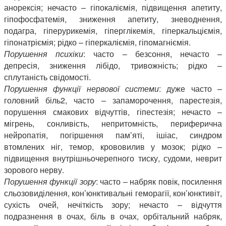
анорексія; нечасто – гіпокаліємія, підвищення апетиту,
гіпофосфатемія, зниження апетиту, зневоднення,
подагра, гіперурикемія, гіперглікемія, гіперкальціємія,
гіпонатріємія; рідко – гіперкаліємія, гіпомагніємія.
Порушення психіки
: часто – безсоння, нечасто –
депресія, зниження лібідо, тривожність; рідко –
сплутаність свідомості.
Порушення функції нервової системи
: дуже часто –
головний біль2, часто – запаморочення, парестезія,
порушення смакових відчуттів, гіпестезія; нечасто –
мігрень, сонливість, непритомність, периферична
нейропатія, погіршення пам’яті, ішіас, синдром
втомлених ніг, темор, крововилив у мозок; рідко –
підвищення внутрішньочерепного тиску, судоми, неврит
зорового нерву.
Порушення функції зору
: часто – набряк повік, посилення
сльозовиділення, кон’юнктивальні геморагії, кон’юнктивіт,
сухість очей, нечіткість зору; нечасто – відчуття
подразнення в очах, біль в очах, орбітальний набряк,