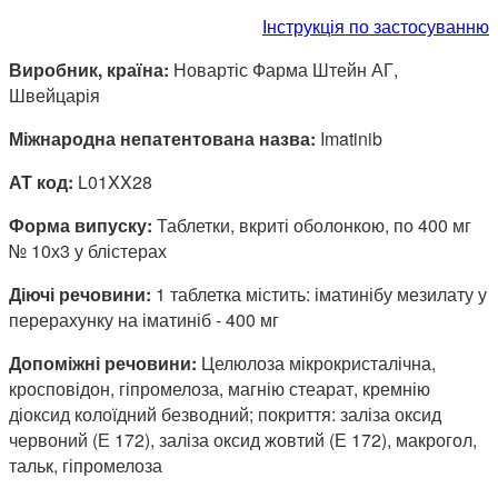
Інструкція по застосуванню
Виробник, країна:
Новартіс Фарма Штейн АГ,
Швейцарія
Міжнародна непатентована назва:
Imatinib
АТ код:
L01XX28
Форма випуску:
Таблетки, вкриті оболонкою, по 400 мг
№ 10х3 у блістерах
Діючі речовини:
1 таблетка містить: іматинібу мезилату у
перерахунку на іматиніб - 400 мг
Допоміжні речовини:
Целюлоза мікрокристалічна,
кросповідон, гіпромелоза, магнію стеарат, кремнію
діоксид колоїдний безводний; покриття: заліза оксид
червоний (Е 172), заліза оксид жовтий (Е 172), макрогол,
тальк, гіпромелоза