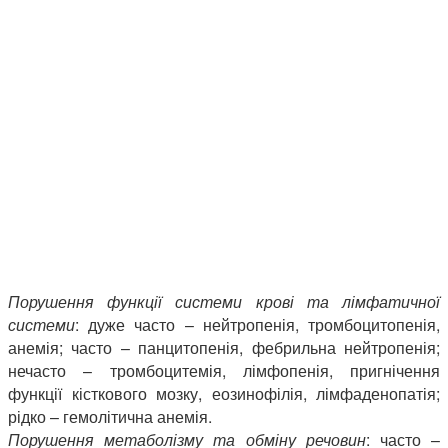
Порушення функції системи крові та лімфатичної
системи
: дуже часто – нейтропенія, тромбоцитопенія,
анемія; часто – панцитопенія, фебрильна нейтропенія;
нечасто – тромбоцитемія, лімфопенія, пригнічення
функції кісткового мозку, еозинофілія, лімфаденопатія;
рідко – гемолітична анемія.
Порушення метаболізму та обміну речовин
: часто –