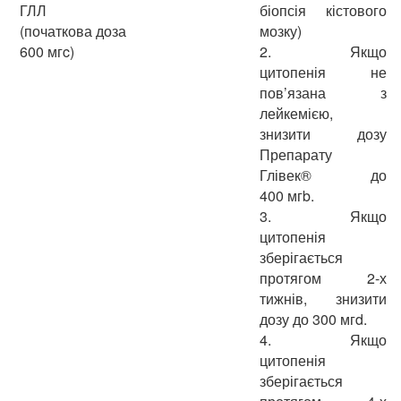
ГЛЛ
біопсія кістового
(початкова доза
мозку)
600 мгc)
2.
Якщо
цитопенія не
пов’язана з
лейкемією,
знизити дозу
Препарату
Глівек® до
400 мгb.
3.
Якщо
цитопенія
зберігається
протягом 2-х
тижнів, знизити
дозу до 300 мгd.
4.
Якщо
цитопенія
зберігається