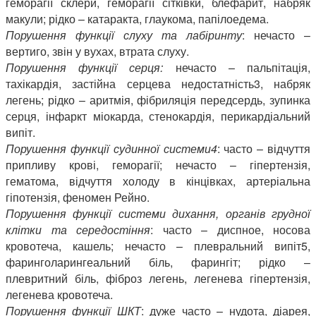
геморагії склери, геморагії сітківки, блефарит, набряк
макули; рідко – катаракта, глаукома, папілоедема.
Порушення функції слуху та лабіринту
: нечасто –
вертиго, звін у вухах, втрата слуху.
Порушення функції серця:
нечасто – пальпітація,
тахікардія, застійна серцева недостатність3, набряк
легень; рідко – аритмія, фібриляція передсердь, зупинка
серця, інфаркт міокарда, стенокардія, перикардіальний
випіт.
Порушення функції судинної системи4
: часто – відчуття
припливу крові, геморагії; нечасто – гіпертензія,
гематома, відчуття холоду в кінцівках, артеріальна
гіпотензія, феномен Рейно.
Порушення функції системи дихання, органів грудної
клітки та середостіння
: часто – диспное, носова
кровотеча, кашель; нечасто – плевральний випіт5,
фаринголарингеальний біль, фарингіт; рідко –
плевритний біль, фіброз легень, легенева гіпертензія,
легенева кровотеча.
Порушення функції ШКТ
: дуже часто – нудота, діарея,