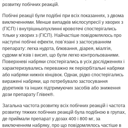
розвитку побічних реакцій.
Побічні реакції були подібні при всіх показаннях, з двома
виключеннями. Менше випадків мієлосупресії у хворих з
(ГІСП) і внутрішньопухлинні кровотечі спостерігались
тільки у хворих з (ГІСП). Найчастіше повідомлялось про
наступні побічні ефекти, пов’язані з застосуванням
препарату: легка нудота, блювання, діарея, міалгія,
судоми м’язів і висип, що були легко контрольованими.
Поверхневі набряки спостерігались в усіх дослідженнях і
характеризувались переважно як періорбітальні набряки
або набряки нижніх кінцівок. Однак, рідко спостерігались
виражені набряки, що потребувало застосування
діуретиків та інших підтримуючих засобів або зниження
дози препарату Глівек®.
Загальна частота розвитку всіх побічних реакцій і частота
розвитку тяжких побічних реакцій була подібною в групах,
де приймали препарат у дозах 400 і 800 мг, за
виключенням набряку, про що повідомлялось частіше в