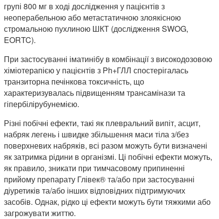
групі 800 мг в ході дослідження у пацієнтів з
неоперабельною або метастатичною злоякісною
стромальною пухлиною ШКТ (дослідження SWOG,
EORTC).
При застосуванні іматинібу в комбінації з високодозовою
хіміотерапією у пацієнтів з Ph+ГЛЛ спостерігалась
транзиторна печінкова токсичність, що
характеризувалась підвищенням трансамінази та
гіпербілірубунемією.
Різні побічні ефекти, такі як плевральний випіт, асцит,
набряк легень і швидке збільшення маси тіла з/без
поверхневих набряків, всі разом можуть бути визначені
як затримка рідини в організмі. Ці побічні ефекти можуть,
як правило, зникати при тимчасовому припиненні
прийому препарату Глівек® та/або при застосуванні
діуретиків та/або інших відповідних підтримуючих
засобів. Однак, рідко ці ефекти можуть бути тяжкими або
загрожувати життю.