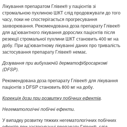
Лікування препаратом Глівек® у пацієнтів зі
стромальною пухлиною ШКТ слід продовжувати до того
часу, поки не спостерігається прогресування
захворювання. Рекомендована доза препарату Глівек®
для ад’ювантного лікування дорослих пацієнтів після
резекції стромальної пухлини ШКТ становить 400 мг на
добу. При ад’ювантному лікуванні даних про тривалість
застосування препарату Глівек® немає.
Дозування при вибухаючій дерматофібросаркомі
(DFSP).
Рекомендована доза препарату Глівек® для лікування
пацієнтів з DFSP становить 800 мг на добу.
Корекція дози при розвитку побічних ефектів
.
Негематологічні побічні ефекти.
У випадку розвитку тяжких негематологічних побічних
ефектів при застосуванні препарату Глівек®, слід