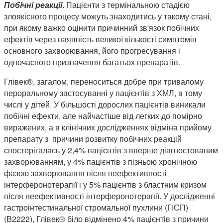
Побiчні реакції
.
Пацієнти з термінальною стадією
злоякісного процесу можуть знаходитись у такому стані,
при якому важко оцінити причинний зв'язок побічних
ефектів через наявність великої кількості симптомів
основного захворювання, його прогресування і
одночасного призначення багатьох препаратів.
Глівек®, загалом, переноситься добре при тривалому
пероральному застосуванні у пацієнтів з ХМЛ, в тому
числі у дітей. У більшості дорослих пацієнтів виникали
побічні ефекти, але найчастіше від легких до помірно
виражених, а в клінічних дослідженнях відміна прийому
препарату з причини розвитку побічних реакцій
спостерігалась у 2,4% пацієнтів з вперше діагностованим
захворюванням, у 4% пацієнтів з пізньою хронічною
фазою захворювання після неефективності
інтерферонотерапії і у 5% пацієнтів з бластним кризом
після неефективності інтерферонотерапії. У дослідженні
гастроінтестинальної стромальної пухлини (ГІСП)
(B2222), Глівек® біло відмінено 4% пацієнтів з причини