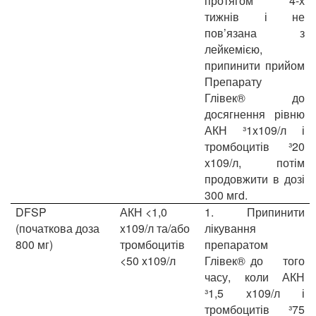
протягом 4-х
тижнів і не
пов’язана з
лейкемією,
припинити прийом
Препарату
Глівек® до
досягнення рівню
АКН ³1x109/л і
тромбоцитів ³20
x109/л, потім
продовжити в дозі
300 мгd.
DFSP
АКН <1,0
1.
Припинити
(початкова доза
x109/л та/або
лікування
800 мг)
тромбоцитів
препаратом
<50 x109/л
Глівек® до того
часу, коли АКН
³1,5 x109/л і
тромбоцитів ³75