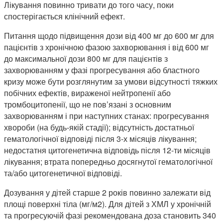
Лікування повинно тривати до того часу, поки
спостерігається клінічний ефект.
Питання щодо підвищення дози від 400 мг до 600 мг для
пацієнтів з хронічною фазою захворювання і від 600 мг
до максимальної дози 800 мг для пацієнтів з
захворюванням у фазі прогресування або бластного
кризу може бути розглянутим за умови відсутності тяжких
побічних ефектів, вираженої нейтропенії або
тромбоцитопенії, що не пов’язані з основним
захворюванням і при наступних станах: прогресування
хвороби (на будь-якій стадії); відсутність достатньої
гематологічної відповіді після 3-х місяців лікування;
недостатня цитогенетична відповідь після 12-ти місяців
лікування; втрата попередньо досягнутої гематологічної
та/або цитогенетичної відповіді.
Дозування у дітей старше 2 років повинно залежати від
площі поверхні тіла (мг/м2). Для дітей з ХМЛ у хронічній
та прогресуючій фазі рекомендована доза становить 340