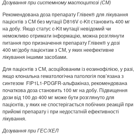
Дозування при системному мастоцитозі (СМ)
Рекомендована доза препарату Глівек® для лікування
пацієнтів з СМ без мутації D816V c-Kit становить 400 мг
на добу. Якщо статус c-Kit мутації невідомий чи
неможливо отримати інформацію, можна розглянути
питання про призначення препарату Глівек® у дозі
400 мг/добу пацієнтам з СМ, у яких неефективне
лікування іншими засобами.
Для пацієнтів з СМ, асоційованим із еозинофілією, у разі,
якщо клональна гематологічна патологія пов’язана з
синтезом FIP1L1-PDGFR-альфакіназ, рекомендована
початкова доза становить 100 мг на добу. Підвищення
дози від 100 до 400 мг може бути розглянуто для
пацієнтів, у яких не спостерігається побічних реакцій при
прийомі препарату і при недостатній ефективності
лікування.
Дозування при ГЕС/ХЕЛ