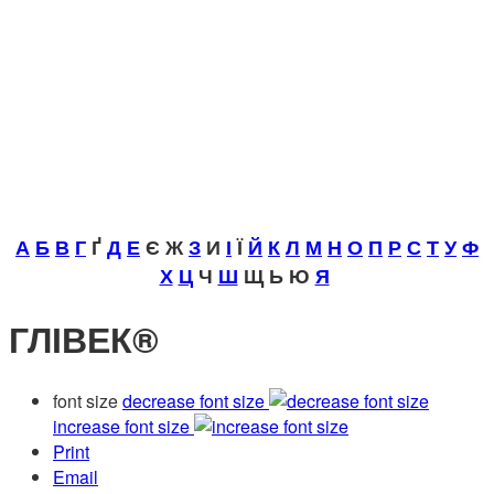
А
Б
В
Г
Ґ
Д
Е
Є Ж
З
И
І
Ї
Й
К
Л
М
Н
О
П
Р
С
Т
У
Ф
Х
Ц
Ч
Ш
Щ Ь Ю
Я
ГЛІВЕК®
font size
decrease font size
increase font size
Print
Email