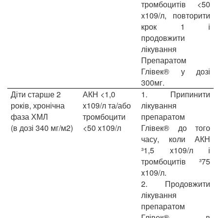
тромбоцитів <50
x109/л, повторити
крок 1 і
продовжити
лікування
Препаратом
Глівек® у дозі
300мг.
Діти старше 2
АКН <1,0
1.
Припинити
років, хронічна
x109/л та/або
лікування
фаза ХМЛ
тромбоцити
препаратом
(в дозі 340 мг/м2)
<50 x109/л
Глівек® до того
часу, коли АКН
³1,5 x109/л і
тромбоцитів ³75
x109/л.
2.
Продовжити
лікування
препаратом
Глівек® в