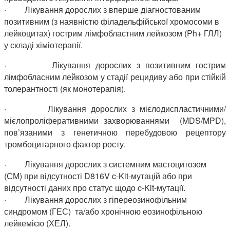
·
Лікування дорослих з вперше діагностованим
позитивним (з наявністю філадельфійської хромосоми в
лейкоцитах) гострим лімфобластним лейкозом (Ph+ ГЛЛ)
у складі хіміотерапії.
·
Лікування дорослих з позитивним гострим
лімфобласним лейкозом у стадії рецидиву або при стійкій
толерантності (як монотерапія).
·
Лікування дорослих з мієлодиспластичними/
мієлопроліферативними захворюваннями (MDS/MPD),
пов’язаними з генетичною перебудовою рецептору
тромбоцитарного фактор росту.
·
Лікування дорослих з системним мастоцитозом
(СМ) при відсутності D816V c-Kit-мутацій або при
відсутності даних про статус щодо c-Kit-мутації.
·
Лікування дорослих з гіпереозинофільним
синдромом (ГЕС) та/або хронічною еозинофільною
лейкемією (ХЕЛ).