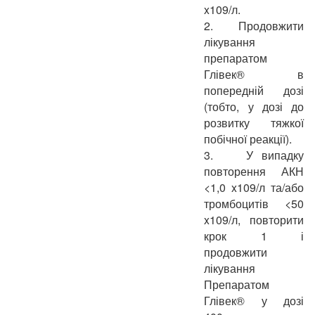
x109/л.
2.
Продовжити
лікування
препаратом
Глівек® в
попередній дозі
(тобто, у дозі до
розвитку тяжкої
побічної реакції).
3.
У випадку
повторення АКН
<1,0 x109/л та/або
тромбоцитів <50
x109/л, повторити
крок 1 і
продовжити
лікування
Препаратом
Глівек® у дозі