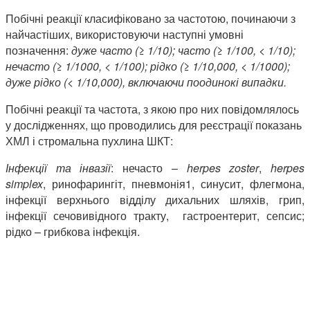
Побічні реакції класифіковано за частотою, починаючи з
найчастіших, використовуючи наступні умовні
позначення:
дуже часто (≥ 1/10); часто (≥ 1/100, < 1/10);
нечасто (≥ 1/1000, < 1/100); рідко (≥ 1/10,000, < 1/1000);
дуже рідко (< 1/10,000), включаючи поодинокі випадки.
Побічні реакції та частота, з якою про них повідомлялось
у дослідженнях, що проводились для реєстрації показань
ХМЛ і стромальна пухлина ШКТ:
Інфекції та інвазії
: нечасто –
herpes zoster
,
herpes
simplex
, ринофарингіт, пневмонія1, синусит, флегмона,
інфекції верхнього відділу дихальних шляхів, грип,
інфекції сечовивідного тракту, гастроентерит, сепсис;
рідко – грибкова інфекція.