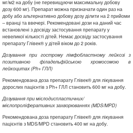
мг/м2 на добу (не перевищуючи максимальну добову
дозу 600 мг). Препарат можна призначати один раз на
добу або альтернативно добову дозу ділити на 2 прийоми
­­– вранці та ввечері. Рекомендовані дози на даний час
встановлені з досвіду застосування препарату у
невеликої кількості дітей. Немає досвіду застосування
препарату Глівек® у дітей віком до 2 років.
Дозування при гострому лімфобластному лейкозі з
позитивною філадельфійською хромосомою в
лейкоцитах
(Ph+ ГЛЛ)
Рекомендована доза препарату Глівек® для лікування
дорослих пацієнтів з Ph+ ГЛЛ становить 600 мг на добу.
Дозування при
мієлодиспластичних/
мієлопроліферативних захворюваннях (MDS/MPD)
Рекомендована доза препарату Глівек® для лікування
пацієнтів з MDS/MPD становить 400 мг на добу.