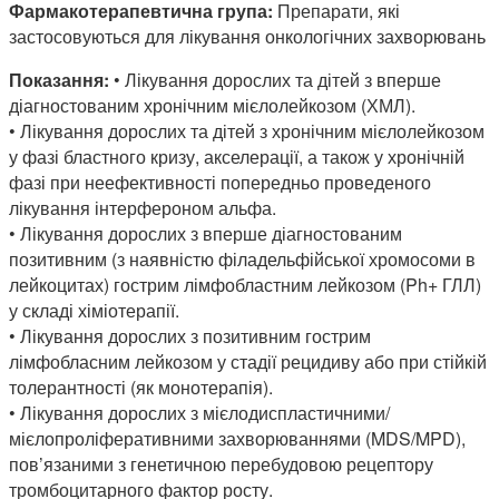
Фармакотерапевтична група:
Препарати, які
застосовуються для лікування онкологічних захворювань
Показання:
• Лікування дорослих та дітей з вперше
діагностованим хронічним мієлолейкозом (ХМЛ).
• Лікування дорослих та дітей з хронічним мієлолейкозом
у фазі бластного кризу, акселерації, а також у хронічній
фазі при неефективності попередньо проведеного
лікування інтерфероном альфа.
• Лікування дорослих з вперше діагностованим
позитивним (з наявністю філадельфійської хромосоми в
лейкоцитах) гострим лімфобластним лейкозом (Ph+ ГЛЛ)
у складі хіміотерапії.
• Лікування дорослих з позитивним гострим
лімфобласним лейкозом у стадії рецидиву або при стійкій
толерантності (як монотерапія).
• Лікування дорослих з мієлодиспластичними/
мієлопроліферативними захворюваннями (MDS/MPD),
пов’язаними з генетичною перебудовою рецептору
тромбоцитарного фактор росту.