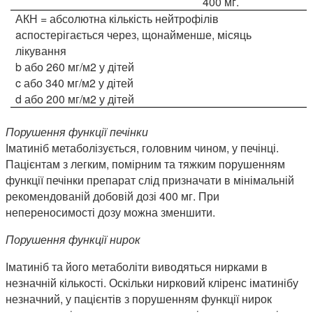
400 мг.
АКН = абсолютна кількість нейтрофілів
aспостерігається через, щонайменше, місяць
лікування
b або 260 мг/м2 у дітей
c або 340 мг/м2 у дітей
d або 200 мг/м2 у дітей
Порушення функції печінки
Іматиніб метаболізується, головним чином, у печінці.
Пацієнтам з легким, помірним та тяжким порушенням
функції печінки препарат слід призначати в мінімальній
рекомендованій добовій дозі 400 мг. При
непереносимості дозу можна зменшити.
Порушення функції нирок
Іматиніб та його метаболіти виводяться нирками в
незначній кількості. Оскільки нирковий кліренс іматинібу
незначний, у пацієнтів з порушенням функції нирок