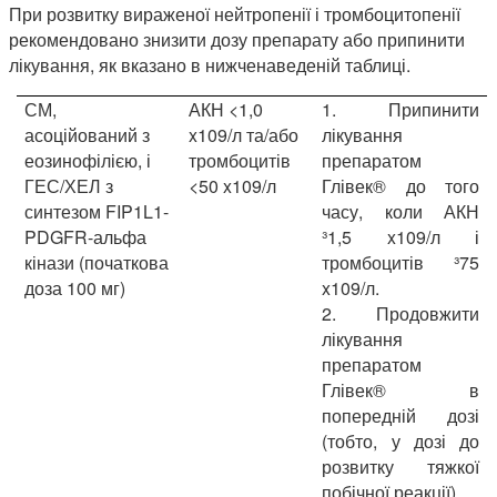
При розвитку вираженої нейтропенії і тромбоцитопенії
рекомендовано знизити дозу препарату або припинити
лікування, як вказано в нижченаведеній таблиці.
СМ,
АКН <1,0
1.
Припинити
асоційований з
x109/л та/або
лікування
еозинофілією, і
тромбоцитів
препаратом
ГЕС/ХЕЛ з
<50 x109/л
Глівек® до того
синтезом FIP1L1-
часу, коли АКН
PDGFR-альфа
³1,5 x109/л і
кінази (початкова
тромбоцитів ³75
доза 100 мг)
x109/л.
2.
Продовжити
лікування
препаратом
Глівек® в
попередній дозі
(тобто, у дозі до
розвитку тяжкої
побічної реакції).