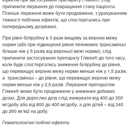
припинити лікування до покращання стану пацієнта.
Пізніше лікування може бути продовжене, з урахуванням
тяжкості побічних ефектів, що спостерігались при
попередньому дозуванні.
При рівні білірубіну в 3 рази вищому за верхню межу
норми (або при підвищенні рівня печінкових трансаміназ
більше ніж у 5 разів від верхньої межі норми), слід
припинити застосування препарату Глівек® до того часу,
коли буде спостерігатись зниження білірубіну до рівня,
що перевищує верхню межу норми менше ніж у 1,5 разів,
а трансаміназ – до рівня, що перевищує верхню межу
норми менше ніж у 2,5 разів. Лікування препаратом
Глівек® може бути продовжене у знижених добових
дозах. Для дорослих дозу слід знижувати від 400 до 300
мг/добу або від 600 до 400 мг/добу, а для дітей – від 340
до 260 мг/м2 на добу.
Гематологічні побічні ефекти