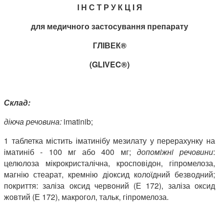
І Н С Т Р У К Ц I Я
для медичного застосування препарату
ГЛІВЕК®
(GLIVEC
®
)
Склад:
діюча речовина:
imatinib;
1 таблетка містить іматинібу мезилату у перерахунку на
іматиніб - 100 мг або 400 мг;
допомiжнi речовини
:
целюлоза мікрокристалічна, кросповідон, гіпромелоза,
магнію стеарат, кремнію діоксид колоїдний безводний;
покриття: заліза оксид червоний (Е 172), заліза оксид
жовтий (Е 172), макрогол, тальк, гіпромелоза.