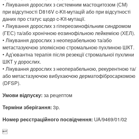
• Лікування дорослих з системним мастоцитозом (СМ)
при відсутності D816V c-Kit-мутацій або при відсутності
даних про статус щодо c-Kit-мутації.
• Лікування дорослих з гіпереозинофільним синдромом
(ГЕС) та/або хронічною еозинофільною лейкемією (ХЕЛ).
• Лікування дорослих з неоперабельною та/або
метастазуючою злоякісною стромальною пухлиною ШКТ.
• Ад’ювантна терапія після резекції стромальної пухлини
ШКТ у дорослих.
• Лікування дорослих з неоперабельною, рекурентною та/
або метастазуючою вибухаючою дерматофібросаркомою
(DFSP).
Умови відпуску:
за рецептом
Терміни зберігання:
3р.
Номер реєстраційного посвідчення:
UA/9469/01/02
