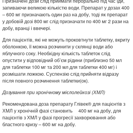
Призначені дози слід приймати перорально під час їди,
запиваючи великою кількістю води. Препарат у дозах 400
– 600 мг призначають один раз на добу, тоді як препарат
у добовій дозі 800 мг слід призначати по 400 мг 2 рази на
добу, вранці і ввечері.
Для пацієнтів, які не можуть проковтнути таблетку, вкриту
оболонкою, її можна розчинити у склянці води або
яблучного соку. Необхідну кількість таблеток слід
опустити у відповідний об’єм рідини (приблизно 50 мл
для таблетки 100 мг та 200 мл для таблетки 400 мг) і
розмішати ложкою. Суспензію слід прийняти відразу
після повного розчинення таблетки(ок).
Дозування при хронічному мієлолейкозі (ХМЛ)
Рекомендована доза препарату Глівек® для пацієнтів з
ХМЛ у хронічній фазі становить 400 мг на добу, для
пацієнтів з ХМЛ у фазі прогресії захворювання або
бластного кризу – 600 мг на добу.