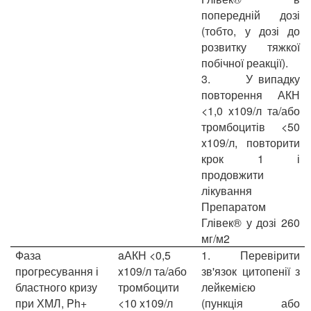
попередній дозі
(тобто, у дозі до
розвитку тяжкої
побічної реакції).
3.
У випадку
повторення АКН
<1,0 x109/л та/або
тромбоцитів <50
x109/л, повторити
крок 1 і
продовжити
лікування
Препаратом
Глівек® у дозі 260
мг/м2
Фаза
aАКН <0,5
1.
Перевірити
прогресування і
x109/л та/або
зв'язок цитопенії з
бластного кризу
тромбоцити
лейкемією
при ХМЛ, Ph+
<10 x109/л
(пункція або